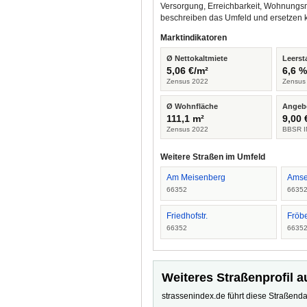
Versorgung, Erreichbarkeit, Wohnungsm
beschreiben das Umfeld und ersetzen 
Marktindikatoren
Ø Nettokaltmiete
Leerst
5,06 €/m²
6,6 
Zensus 2022
Zensus
Ø Wohnfläche
Angeb
111,1 m²
9,00 
Zensus 2022
BBSR I
Weitere Straßen im Umfeld
Am Meisenberg
Amse
66352
6635
Friedhofstr.
Fröb
66352
6635
Weiteres Straßenprofil a
strassenindex.de führt diese Straßenda