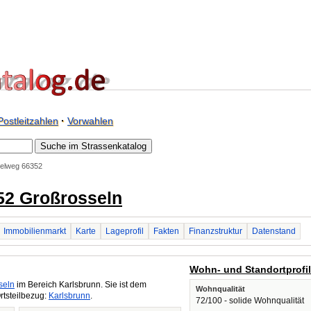
Postleitzahlen
·
Vorwahlen
elweg 66352
52 Großrosseln
Immobilienmarkt
Karte
Lageprofil
Fakten
Finanzstruktur
Datenstand
Wohn- und Standortprofi
seln
im Bereich Karlsbrunn. Sie ist dem
Wohnqualität
rtsteilbezug:
Karlsbrunn
.
72/100 - solide Wohnqualität