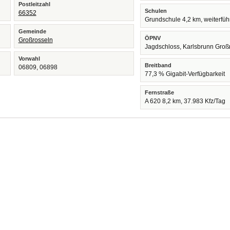
Postleitzahl
Schulen
66352
Grundschule 4,2 km, weiterfü
Gemeinde
ÖPNV
Großrosseln
Jagdschloss, Karlsbrunn Groß
Vorwahl
Breitband
06809, 06898
77,3 % Gigabit-Verfügbarkeit
Fernstraße
A 620 8,2 km, 37.983 Kfz/Tag