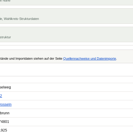
te Nähe
e, Wahlkreis-Strukturdaten
struktur
tände und Importdaten stehen auf der Seite
Quellennachweise und Datenimporte
.
selweg
2
rosseln
sbrunn
74801
1925