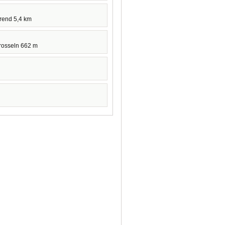
hrend 5,4 km
rosseln 662 m