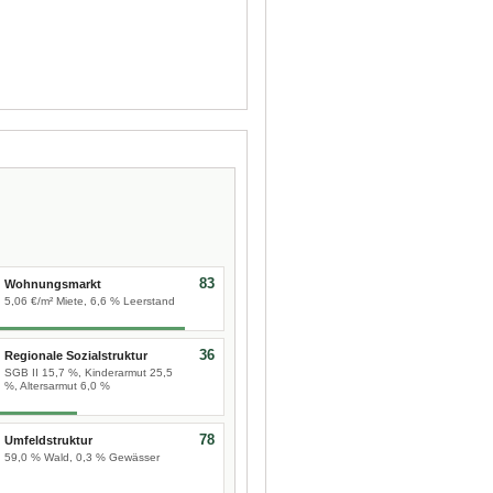
83
Wohnungsmarkt
5,06 €/m² Miete, 6,6 % Leerstand
36
Regionale Sozialstruktur
SGB II 15,7 %, Kinderarmut 25,5
%, Altersarmut 6,0 %
78
Umfeldstruktur
59,0 % Wald, 0,3 % Gewässer