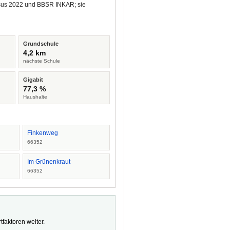
ensus 2022 und BBSR INKAR; sie
Grundschule
4,2 km
nächste Schule
Gigabit
77,3 %
Haushalte
Finkenweg
66352
Im Grünenkraut
66352
faktoren weiter.