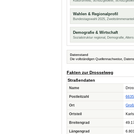
Kulturumfeld, Schutzgebiete, Schutzgebie
Wahlen & Regionalprofil
Bundestagswahl 2025, Zweitstimmenanteil
Demografie & Wirtschaft
Sozialstruktur regional, Demografie, Alters
Datenstand
Die vollständigen Quellennachweise, Datens
Fakten zur Drosselweg
Straßendaten
Name
Dros
Postleitzahl
6635
Ort
Groß
Ortsteil
Karl
Breitengrad
49.1
Längengrad
6.80