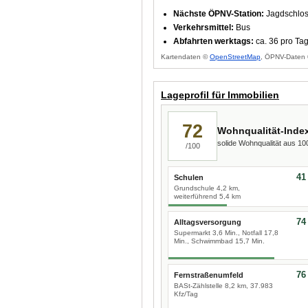
Nächste ÖPNV-Station:
Jagdschlos
Verkehrsmittel:
Bus
Abfahrten werktags:
ca. 36 pro Ta
Kartendaten ©
OpenStreetMap
, ÖPNV-Daten 
Lageprofil für Immobilien
72
Wohnqualität-Inde
solide Wohnqualität aus 1
/100
41
Schulen
Grundschule 4,2 km,
weiterführend 5,4 km
74
Alltagsversorgung
Supermarkt 3,6 Min., Notfall 17,8
Min., Schwimmbad 15,7 Min.
76
Fernstraßenumfeld
BASt-Zählstelle 8,2 km, 37.983
Kfz/Tag