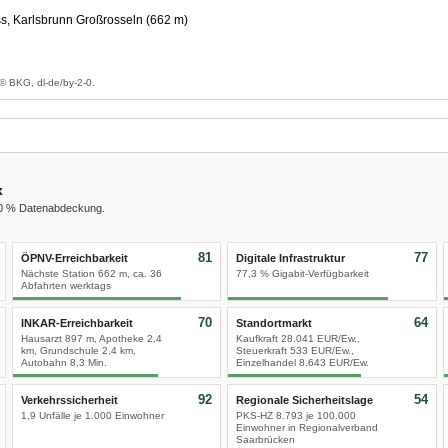
s, Karlsbrunn Großrosseln (662 m)
g
© BKG, dl-de/by-2-0.
x
00 % Datenabdeckung.
81
77
ÖPNV-Erreichbarkeit
Digitale Infrastruktur
Nächste Station 662 m, ca. 36
77,3 % Gigabit-Verfügbarkeit
Abfahrten werktags
70
64
INKAR-Erreichbarkeit
Standortmarkt
Hausarzt 897 m, Apotheke 2,4
Kaufkraft 28.041 EUR/Ew.,
km, Grundschule 2,4 km,
Steuerkraft 533 EUR/Ew.,
Autobahn 8,3 Min.
Einzelhandel 8.643 EUR/Ew.
92
54
Verkehrssicherheit
Regionale Sicherheitslage
1,9 Unfälle je 1.000 Einwohner
PKS-HZ 8.793 je 100.000
Einwohner in Regionalverband
Saarbrücken