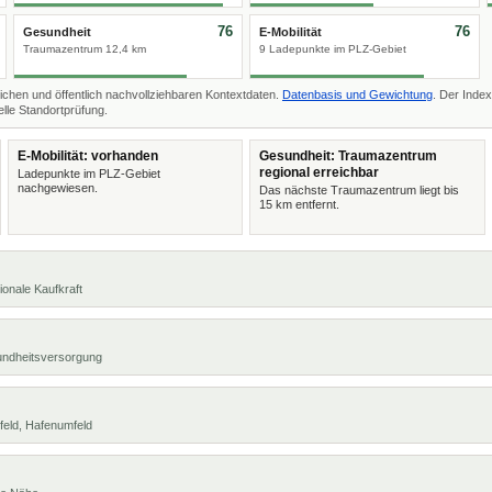
76
76
Gesundheit
E-Mobilität
Traumazentrum 12,4 km
9 Ladepunkte im PLZ-Gebiet
ichen und öffentlich nachvollziehbaren Kontextdaten.
Datenbasis und Gewichtung
. Der Index
lle Standortprüfung.
E-Mobilität: vorhanden
Gesundheit: Traumazentrum
regional erreichbar
Ladepunkte im PLZ-Gebiet
nachgewiesen.
Das nächste Traumazentrum liegt bis
15 km entfernt.
ionale Kaufkraft
undheitsversorgung
feld, Hafenumfeld