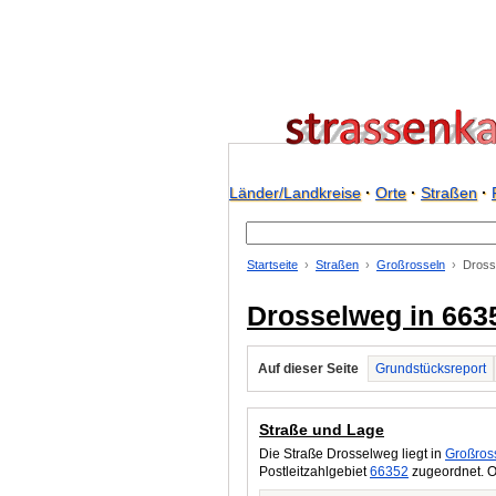
Länder/Landkreise
·
Orte
·
Straßen
·
Startseite
Straßen
Großrosseln
Dross
Drosselweg in 663
Auf dieser Seite
Grundstücksreport
Straße und Lage
Die Straße Drosselweg liegt in
Großros
Postleitzahlgebiet
66352
zugeordnet. O