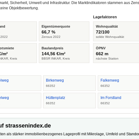
arkt, Sicherheit, Umwelt und Infrastruktur. Die Marktindikatoren stammen aus Z
keine Objektbewertung.
Lagefaktoren
and
Eigentümerquote
Wohnqualität
%
66,7 %
72/100
 2022
Zensus 2022
solide Wohnqualität
otsmiete
Baulandpreis
ÖPNV
€/m²
144,56 €/m²
662 m
NKAR, Kreis
BBSR INKAR, Kreis
nächste Station
lweg
Birkenweg
Falkenweg
2
66352
66352
elweg
Hüttenplatz
Im Forstland
2
66352
66352
uf strassenindex.de
ten als stärker immobilienbezogenes Lageprofil mit Mikrolage, Umfeld und Standort