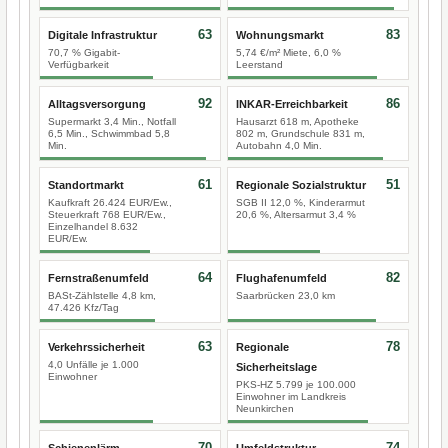
63
83
Digitale Infrastruktur
Wohnungsmarkt
70,7 % Gigabit-
5,74 €/m² Miete, 6,0 %
Verfügbarkeit
Leerstand
92
86
Alltagsversorgung
INKAR-Erreichbarkeit
Supermarkt 3,4 Min., Notfall
Hausarzt 618 m, Apotheke
6,5 Min., Schwimmbad 5,8
802 m, Grundschule 831 m,
Min.
Autobahn 4,0 Min.
61
51
Standortmarkt
Regionale Sozialstruktur
Kaufkraft 26.424 EUR/Ew.,
SGB II 12,0 %, Kinderarmut
Steuerkraft 768 EUR/Ew.,
20,6 %, Altersarmut 3,4 %
Einzelhandel 8.632
EUR/Ew.
64
82
Fernstraßenumfeld
Flughafenumfeld
BASt-Zählstelle 4,8 km,
Saarbrücken 23,0 km
47.426 Kfz/Tag
63
78
Verkehrssicherheit
Regionale
4,0 Unfälle je 1.000
Sicherheitslage
Einwohner
PKS-HZ 5.799 je 100.000
Einwohner im Landkreis
Neunkirchen
70
74