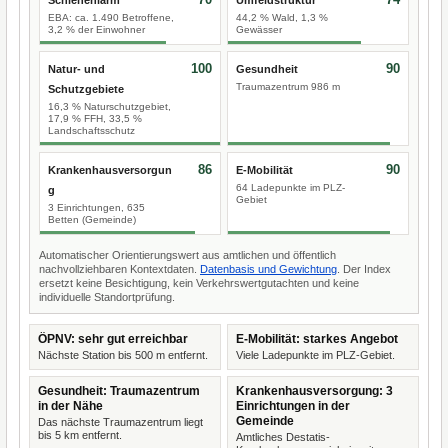
Schienenlärm
Umfeldstruktur
EBA: ca. 1.490 Betroffene,
44,2 % Wald, 1,3 %
3,2 % der Einwohner
Gewässer
100
90
Natur- und
Gesundheit
Traumazentrum 986 m
Schutzgebiete
16,3 % Naturschutzgebiet,
17,9 % FFH, 33,5 %
Landschaftsschutz
86
90
Krankenhausversorgun
E-Mobilität
64 Ladepunkte im PLZ-
g
Gebiet
3 Einrichtungen, 635
Betten (Gemeinde)
Automatischer Orientierungswert aus amtlichen und öffentlich
nachvollziehbaren Kontextdaten.
Datenbasis und Gewichtung
. Der Index
ersetzt keine Besichtigung, kein Verkehrswertgutachten und keine
individuelle Standortprüfung.
ÖPNV: sehr gut erreichbar
E-Mobilität: starkes Angebot
Nächste Station bis 500 m entfernt.
Viele Ladepunkte im PLZ-Gebiet.
Gesundheit: Traumazentrum
Krankenhausversorgung: 3
in der Nähe
Einrichtungen in der
Gemeinde
Das nächste Traumazentrum liegt
bis 5 km entfernt.
Amtliches Destatis-