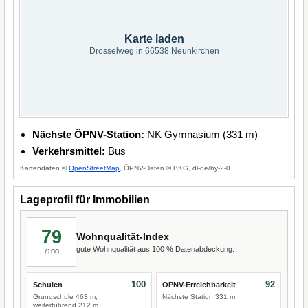
Karte laden
Drosselweg in 66538 Neunkirchen
Nächste ÖPNV-Station:
NK Gymnasium (331 m)
Verkehrsmittel:
Bus
Kartendaten ©
OpenStreetMap
, ÖPNV-Daten © BKG, dl-de/by-2-0.
Lageprofil für Immobilien
79
Wohnqualität-Index
gute Wohnqualität aus 100 % Datenabdeckung.
/100
100
92
Schulen
ÖPNV-Erreichbarkeit
Grundschule 463 m,
Nächste Station 331 m
weiterführend 212 m