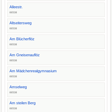
Alleestr.
66538
Altseitersweg
66538
Am Blücherflöz
66538
Am Gneisenauflöz
66538
Am Mädchenrealgymnasium
66538
Amselweg
66538
Am steilen Berg
66538