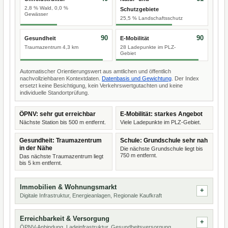
2,8 % Wald, 0,0 %
Schutzgebiete
Gewässer
25,5 % Landschaftsschutz
90
90
Gesundheit
E-Mobilität
Traumazentrum 4,3 km
28 Ladepunkte im PLZ-
Gebiet
Automatischer Orientierungswert aus amtlichen und öffentlich
nachvollziehbaren Kontextdaten.
Datenbasis und Gewichtung
. Der Index
ersetzt keine Besichtigung, kein Verkehrswertgutachten und keine
individuelle Standortprüfung.
ÖPNV: sehr gut erreichbar
E-Mobilität: starkes Angebot
Nächste Station bis 500 m entfernt.
Viele Ladepunkte im PLZ-Gebiet.
Gesundheit: Traumazentrum
Schule: Grundschule sehr nah
in der Nähe
Die nächste Grundschule liegt bis
750 m entfernt.
Das nächste Traumazentrum liegt
bis 5 km entfernt.
Immobilien & Wohnungsmarkt
Digitale Infrastruktur, Energieanlagen, Regionale Kaufkraft
Erreichbarkeit & Versorgung
ÖPNV-Anbindung, Ladeinfrastruktur, Gesundheitsversorgung