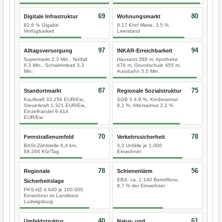
69
80
Digitale Infrastruktur
Wohnungsmarkt
82,6 % Gigabit-
9,17 €/m² Miete, 3,5 %
Verfügbarkeit
Leerstand
97
94
Alltagsversorgung
INKAR-Erreichbarkeit
Supermarkt 2,3 Min., Notfall
Hausarzt 388 m, Apotheke
6,3 Min., Schwimmbad 3,3
476 m, Grundschule 455 m,
Min.
Autobahn 5,0 Min.
87
75
Standortmarkt
Regionale Sozialstruktur
Kaufkraft 33.256 EUR/Ew.,
SGB II 4,9 %, Kinderarmut
Steuerkraft 1.321 EUR/Ew.,
8,1 %, Altersarmut 2,1 %
Einzelhandel 9.414
EUR/Ew.
70
78
Fernstraßenumfeld
Verkehrssicherheit
BASt-Zählstelle 6,4 km,
3,3 Unfälle je 1.000
68.266 Kfz/Tag
Einwohner
78
56
Regionale
Schienenlärm
EBA: ca. 1.140 Betroffene,
Sicherheitslage
8,7 % der Einwohner
PKS-HZ 4.640 je 100.000
Einwohner im Landkreis
Ludwigsburg
40
61
Umfeldstruktur
Natur- und