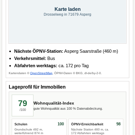
Karte laden
Drosselweg in 71679 Asperg
Nächste ÖPNV-Station:
Asperg Saarstraße (460 m)
Verkehrsmittel:
Bus
Abfahrten werktags:
ca. 172 pro Tag
Kartendaten ©
OpenStreetMap
, ÖPNV-Daten © BKG, dl-de/by-2-0.
Lageprofil für Immobilien
79
Wohnqualität-Index
gute Wohnqualität aus 100 % Datenabdeckung.
/100
100
98
Schulen
ÖPNV-Erreichbarkeit
Grundschule 492 m,
Nächste Station 460 m, ca.
weiterführend 874 m
172 Abfahrten werktags