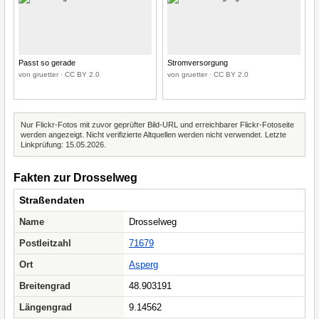
Passt so gerade
Stromversorgung
von gruetter · CC BY 2.0
von gruetter · CC BY 2.0
Nur Flickr-Fotos mit zuvor geprüfter Bild-URL und erreichbarer Flickr-Fotoseite
werden angezeigt. Nicht verifizierte Altquellen werden nicht verwendet. Letzte
Linkprüfung: 15.05.2026.
Fakten zur Drosselweg
Straßendaten
Name
Drosselweg
Postleitzahl
71679
Ort
Asperg
Breitengrad
48.903191
Längengrad
9.14562