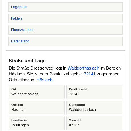
Lageprofil
Fakten
Finanzstruktur
Datenstand
Straße und Lage
Die Straße Drosselweg liegt in
Walddorfhäslach
im Bereich
Häslach. Sie ist dem Postleitzahlgebiet
72141
zugeordnet.
Ortsteilbezug:
Häslach
.
Ort
Postleitzahl
Walddorfhäslach
72141
Ortsteil
Gemeinde
Häslach
Walddorfhäslach
Landkreis
Vorwahl
Reutlingen
07127