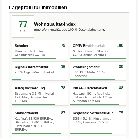
Lageprofil für Immobilien
77
Wohnqualität-Index
gute Wohnqualität aus 100 % Datenabdeckung.
/100
79
100
Schulen
ÖPNV-Erreichbarkeit
Grundschule 1,5 km,
Nächste Station 73 m, ca.
weiterführend 1,1 km
117 Abfahrten werktags
16
80
Digitale Infrastruktur
Wohnungsmarkt
7,0 % Gigabit-Verfügbarkeit
8,25 €/m² Miete, 4,5 %
Leerstand
78
88
Alltagsversorgung
INKAR-Erreichbarkeit
Supermarkt 3,1 Min., Notfall
Hausarzt 492 m, Apotheke
17,0 Min., Schwimmbad
804 m, Grundschule 475 m,
10,2 Min.
Autobahn 15,6 Min.
87
75
Standortmarkt
Regionale Sozialstruktur
Kaufkraft 33.536 EUR/Ew.,
SGB II 5,1 %, Kinderarmut
Steuerkraft 1.463 EUR/Ew.,
8,7 %, Altersarmut 2,5 %
Einzelhandel 8.791
EUR/Ew.