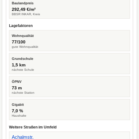
Baulandpreis
292,49 €/m²
BBSR INKAR, Kreis
Lagefaktoren
Wohnqualität
77/100
gute Wohnqualität
Grundschule
1,5 km
nächste Schule
ÖPNV
73 m
nächste Station
Gigabit
7,0 %
Haushalte
Weitere Straßen im Umfeld
Achalmstr.