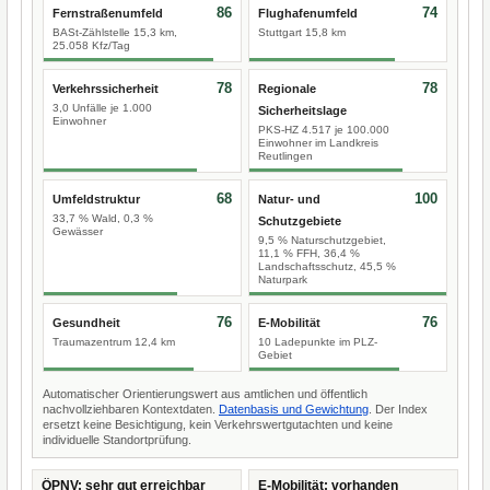
86
74
Fernstraßenumfeld
Flughafenumfeld
BASt-Zählstelle 15,3 km,
Stuttgart 15,8 km
25.058 Kfz/Tag
78
78
Verkehrssicherheit
Regionale
3,0 Unfälle je 1.000
Sicherheitslage
Einwohner
PKS-HZ 4.517 je 100.000
Einwohner im Landkreis
Reutlingen
68
100
Umfeldstruktur
Natur- und
33,7 % Wald, 0,3 %
Schutzgebiete
Gewässer
9,5 % Naturschutzgebiet,
11,1 % FFH, 36,4 %
Landschaftsschutz, 45,5 %
Naturpark
76
76
Gesundheit
E-Mobilität
Traumazentrum 12,4 km
10 Ladepunkte im PLZ-
Gebiet
Automatischer Orientierungswert aus amtlichen und öffentlich
nachvollziehbaren Kontextdaten.
Datenbasis und Gewichtung
. Der Index
ersetzt keine Besichtigung, kein Verkehrswertgutachten und keine
individuelle Standortprüfung.
ÖPNV: sehr gut erreichbar
E-Mobilität: vorhanden