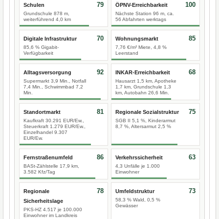
79
100
Schulen
ÖPNV-Erreichbarkeit
Grundschule 878 m,
Nächste Station 96 m, ca.
weiterführend 4,0 km
56 Abfahrten werktags
70
85
Digitale Infrastruktur
Wohnungsmarkt
85,6 % Gigabit-
7,76 €/m² Miete, 4,8 %
Verfügbarkeit
Leerstand
92
68
Alltagsversorgung
INKAR-Erreichbarkeit
Supermarkt 3,9 Min., Notfall
Hausarzt 1,5 km, Apotheke
7,4 Min., Schwimmbad 7,2
1,7 km, Grundschule 1,3
Min.
km, Autobahn 26,6 Min.
81
75
Standortmarkt
Regionale Sozialstruktur
Kaufkraft 30.291 EUR/Ew.,
SGB II 5,1 %, Kinderarmut
Steuerkraft 1.279 EUR/Ew.,
8,7 %, Altersarmut 2,5 %
Einzelhandel 9.307
EUR/Ew.
86
63
Fernstraßenumfeld
Verkehrssicherheit
BASt-Zählstelle 17,9 km,
4,3 Unfälle je 1.000
3.582 Kfz/Tag
Einwohner
78
73
Regionale
Umfeldstruktur
58,3 % Wald, 0,5 %
Sicherheitslage
Gewässer
PKS-HZ 4.517 je 100.000
Einwohner im Landkreis