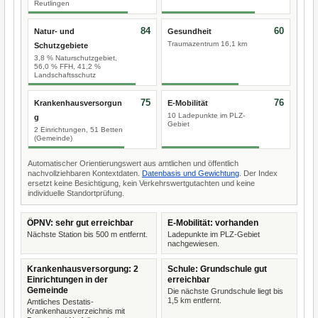
Reutlingen
84
60
Natur- und
Gesundheit
Traumazentrum 16,1 km
Schutzgebiete
3,8 % Naturschutzgebiet,
56,0 % FFH, 41,2 %
Landschaftsschutz
75
76
Krankenhausversorgun
E-Mobilität
10 Ladepunkte im PLZ-
g
Gebiet
2 Einrichtungen, 51 Betten
(Gemeinde)
Automatischer Orientierungswert aus amtlichen und öffentlich
nachvollziehbaren Kontextdaten.
Datenbasis und Gewichtung
. Der Index
ersetzt keine Besichtigung, kein Verkehrswertgutachten und keine
individuelle Standortprüfung.
ÖPNV: sehr gut erreichbar
E-Mobilität: vorhanden
Nächste Station bis 500 m entfernt.
Ladepunkte im PLZ-Gebiet
nachgewiesen.
Krankenhausversorgung: 2
Schule: Grundschule gut
Einrichtungen in der
erreichbar
Gemeinde
Die nächste Grundschule liegt bis
1,5 km entfernt.
Amtliches Destatis-
Krankenhausverzeichnis mit