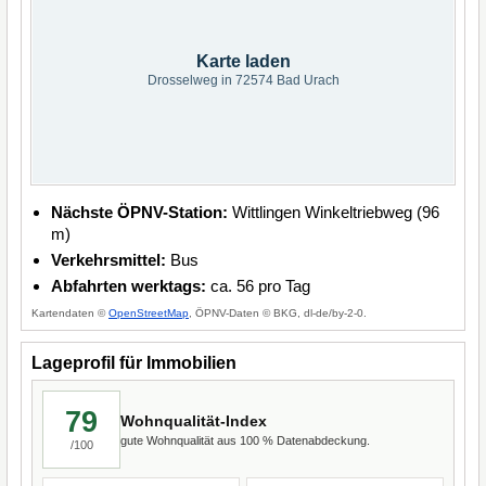
Karte laden
Drosselweg in 72574 Bad Urach
Nächste ÖPNV-Station:
Wittlingen Winkeltriebweg (96
m)
Verkehrsmittel:
Bus
Abfahrten werktags:
ca. 56 pro Tag
Kartendaten ©
OpenStreetMap
, ÖPNV-Daten © BKG, dl-de/by-2-0.
Lageprofil für Immobilien
79
Wohnqualität-Index
gute Wohnqualität aus 100 % Datenabdeckung.
/100