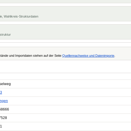
e, Wahlkreis-Strukturdaten
struktur
tände und Importdaten stehen auf der Seite
Quellennachweise und Datenimporte
.
selweg
3
ingen
68666
7528
1