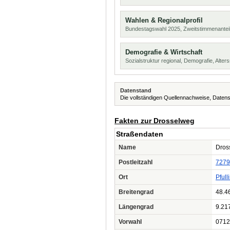
Wahlen & Regionalprofil
Bundestagswahl 2025, Zweitstimmenanteil
Demografie & Wirtschaft
Sozialstruktur regional, Demografie, Alters
Datenstand
Die vollständigen Quellennachweise, Datens
Fakten zur Drosselweg
Straßendaten
Name
Dros
Postleitzahl
7279
Ort
Pfull
Breitengrad
48.4
Längengrad
9.21
Vorwahl
0712