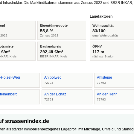
d Infrastruktur. Die Marktindikatoren stammen aus Zensus 2022 und BBSR INKAR;
Lagefaktoren
and
Eigentümerquote
Wohnqualität
%
55,8 %
83/100
 2022
Zensus 2022
gute Wohnqualität
otsmiete
Baulandpreis
ÖPNV
 €/m²
292,49 €/m²
117 m
NKAR, Kreis
BBSR INKAR, Kreis
nächste Station
f-Hölzel-Weg
Ahlbolweg
Ahlsteige
3
72793
72793
teinenberg
An der Echaz
An der Renn
3
72793
72793
uf strassenindex.de
ten als stärker immobilienbezogenes Lageprofil mit Mikrolage, Umfeld und Standort