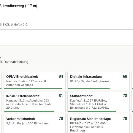
 Schwalbenweg (117 m)
© BKG, dl-de/by-2-0.
x
0 % Datenabdeckung.
94
68
ÖPNV-Erreichbarkeit
Digitale Infrastruktur
Nächste Station 117 m, ca. 8
81,9 % Gigabit-Verfügbarkeit
Abfahrten werktags
81
78
INKAR-Erreichbarkeit
Standortmarkt
Hausarzt 510 m, Apotheke 653
Kaufkraft 31.527 EUR/Ew.,
m, Grundschule 503 m, Autobahn
Steuerkraft 1.135 EUR/Ew.,
29,0 Min.
Einzelhandel 9.722 EUR/Ew.
78
78
Verkehrssicherheit
Regionale Sicherheitslage
3,2 Unfälle je 1.000 Einwohner
PKS-HZ 4.517 je 100.000
Einwohner im Landkreis
Reutlingen