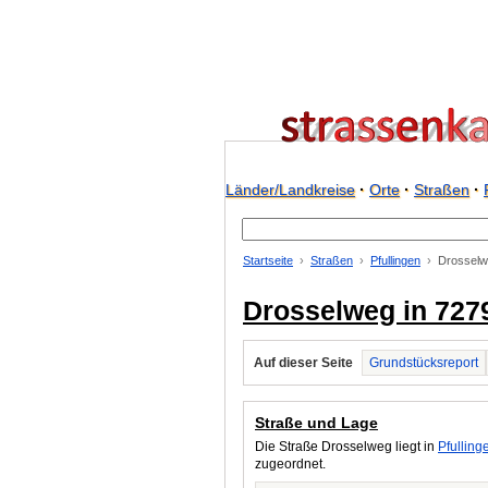
Länder/Landkreise
·
Orte
·
Straßen
·
Startseite
Straßen
Pfullingen
Drosselw
Drosselweg in 7279
Auf dieser Seite
Grundstücksreport
Straße und Lage
Die Straße Drosselweg liegt in
Pfulling
zugeordnet.