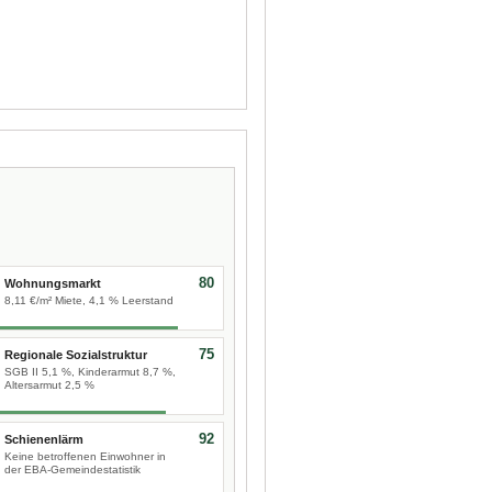
80
Wohnungsmarkt
8,11 €/m² Miete, 4,1 % Leerstand
75
Regionale Sozialstruktur
SGB II 5,1 %, Kinderarmut 8,7 %,
Altersarmut 2,5 %
92
Schienenlärm
Keine betroffenen Einwohner in
der EBA-Gemeindestatistik