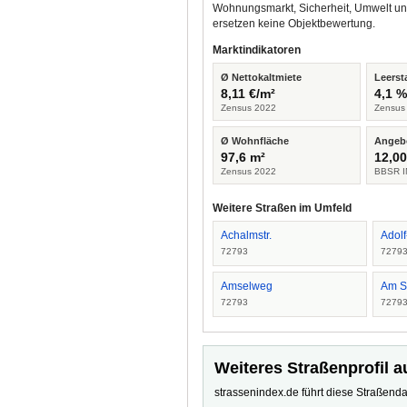
Wohnungsmarkt, Sicherheit, Umwelt un
ersetzen keine Objektbewertung.
Marktindikatoren
Ø Nettokaltmiete
Leerst
8,11 €/m²
4,1 
Zensus 2022
Zensus
Ø Wohnfläche
Angeb
97,6 m²
12,00
Zensus 2022
BBSR I
Weitere Straßen im Umfeld
Achalmstr.
Adol
72793
7279
Amselweg
Am S
72793
7279
Weiteres Straßenprofil a
strassenindex.de führt diese Straßenda