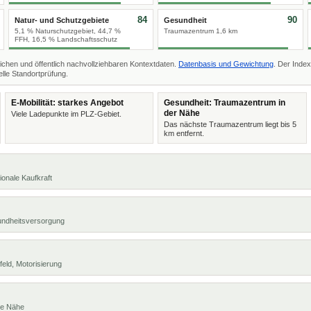
84
90
Natur- und Schutzgebiete
Gesundheit
5,1 % Naturschutzgebiet, 44,7 %
Traumazentrum 1,6 km
FFH, 16,5 % Landschaftsschutz
ichen und öffentlich nachvollziehbaren Kontextdaten.
Datenbasis und Gewichtung
. Der Index
lle Standortprüfung.
E-Mobilität: starkes Angebot
Gesundheit: Traumazentrum in
der Nähe
Viele Ladepunkte im PLZ-Gebiet.
Das nächste Traumazentrum liegt bis 5
km entfernt.
ionale Kaufkraft
undheitsversorgung
eld, Motorisierung
te Nähe