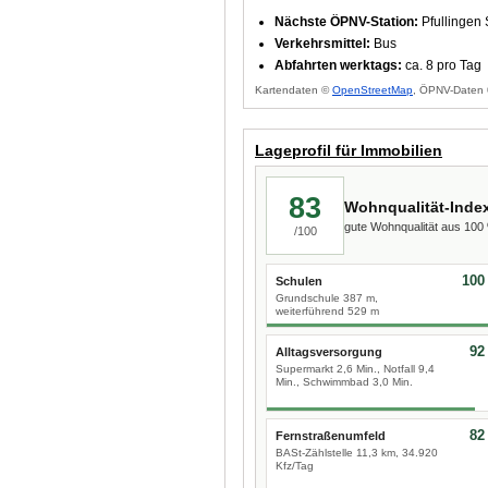
Nächste ÖPNV-Station:
Pfullingen
Verkehrsmittel:
Bus
Abfahrten werktags:
ca. 8 pro Tag
Kartendaten ©
OpenStreetMap
, ÖPNV-Daten 
Lageprofil für Immobilien
83
Wohnqualität-Inde
gute Wohnqualität aus 10
/100
100
Schulen
Grundschule 387 m,
weiterführend 529 m
92
Alltagsversorgung
Supermarkt 2,6 Min., Notfall 9,4
Min., Schwimmbad 3,0 Min.
82
Fernstraßenumfeld
BASt-Zählstelle 11,3 km, 34.920
Kfz/Tag