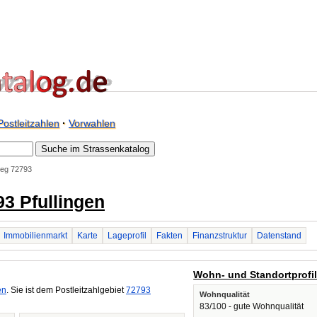
Postleitzahlen
·
Vorwahlen
eg 72793
3 Pfullingen
Immobilienmarkt
Karte
Lageprofil
Fakten
Finanzstruktur
Datenstand
Wohn- und Standortprofi
en
. Sie ist dem Postleitzahlgebiet
72793
Wohnqualität
83/100 - gute Wohnqualität