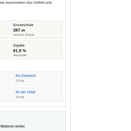
 sie beschreiben das Umfeld und
Grundschule
387 m
nächste Schule
Gigabit
81,9 %
Haushalte
Am Eierbach
72793
An der Urfall
72793
faktoren weiter.