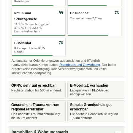
Reutlingen
99
76
Natur- und
Gesundheit
Traumazentrum 7,2 km
Schutzgebiete
11,2 % Naturschutzgebiet,
47,8 % FFH, 22,6 %
Landschaftsschutz
76
E-Mobilität
8 Ladepunkte im PLZ-
Gebiet
Automatischer Orientierungswert aus amtlichen und öffentlich
nachvollziehbaren Kontextdaten.
Datenbasis und Gewichtung
. Der Index
ersetzt keine Besichtigung, kein Verkehrswertgutachten und keine
individuelle Standortprüfung.
ÖPNV: sehr gut erreichbar
E-Mobilität: vorhanden
Nächste Station bis 500 m entfernt.
Ladepunkte im PLZ-Gebiet
nachgewiesen.
Gesundheit: Traumazentrum
Schule: Grundschule gut
regional erreichbar
erreichbar
Das nächste Traumazentrum liegt
Die nächste Grundschule liegt bis
bis 15 km entfernt.
1,5 km entfernt.
Immobilien & Wohnungsmarkt