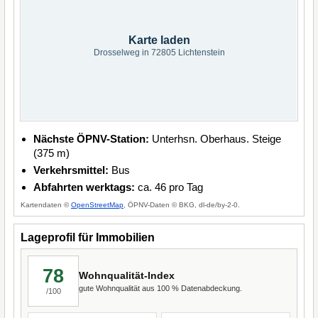
Karte laden
Drosselweg in 72805 Lichtenstein
Nächste ÖPNV-Station:
Unterhsn. Oberhaus. Steige
(375 m)
Verkehrsmittel:
Bus
Abfahrten werktags:
ca. 46 pro Tag
Kartendaten ©
OpenStreetMap
, ÖPNV-Daten © BKG, dl-de/by-2-0.
Lageprofil für Immobilien
78
Wohnqualität-Index
gute Wohnqualität aus 100 % Datenabdeckung.
/100