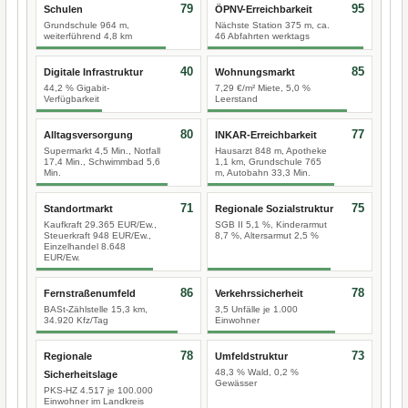
79
95
Schulen
ÖPNV-Erreichbarkeit
Grundschule 964 m,
Nächste Station 375 m, ca.
weiterführend 4,8 km
46 Abfahrten werktags
40
85
Digitale Infrastruktur
Wohnungsmarkt
44,2 % Gigabit-
7,29 €/m² Miete, 5,0 %
Verfügbarkeit
Leerstand
80
77
Alltagsversorgung
INKAR-Erreichbarkeit
Supermarkt 4,5 Min., Notfall
Hausarzt 848 m, Apotheke
17,4 Min., Schwimmbad 5,6
1,1 km, Grundschule 765
Min.
m, Autobahn 33,3 Min.
71
75
Standortmarkt
Regionale Sozialstruktur
Kaufkraft 29.365 EUR/Ew.,
SGB II 5,1 %, Kinderarmut
Steuerkraft 948 EUR/Ew.,
8,7 %, Altersarmut 2,5 %
Einzelhandel 8.648
EUR/Ew.
86
78
Fernstraßenumfeld
Verkehrssicherheit
BASt-Zählstelle 15,3 km,
3,5 Unfälle je 1.000
34.920 Kfz/Tag
Einwohner
78
73
Regionale
Umfeldstruktur
48,3 % Wald, 0,2 %
Sicherheitslage
Gewässer
PKS-HZ 4.517 je 100.000
Einwohner im Landkreis