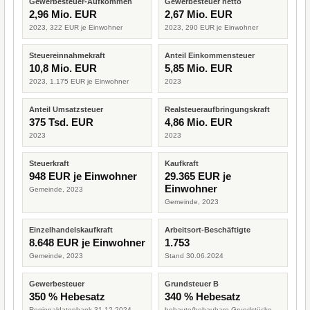
Gewerbesteuer-Aufkommen
Gewerbesteuer netto
2,96 Mio. EUR
2,67 Mio. EUR
2023, 322 EUR je Einwohner
2023, 290 EUR je Einwohner
Steuereinnahmekraft
Anteil Einkommensteuer
10,8 Mio. EUR
5,85 Mio. EUR
2023, 1.175 EUR je Einwohner
2023
Anteil Umsatzsteuer
Realsteueraufbringungskraft
375 Tsd. EUR
4,86 Mio. EUR
2023
2023
Steuerkraft
Kaufkraft
948 EUR je Einwohner
29.365 EUR je
Einwohner
Gemeinde, 2023
Gemeinde, 2023
Einzelhandelskaufkraft
Arbeitsort-Beschäftigte
8.648 EUR je Einwohner
1.753
Gemeinde, 2023
Stand 30.06.2024
Gewerbesteuer
Grundsteuer B
350 % Hebesatz
340 % Hebesatz
Regionaldatenbank 31.12.2024
bebaute/bebaubare Grundstücke