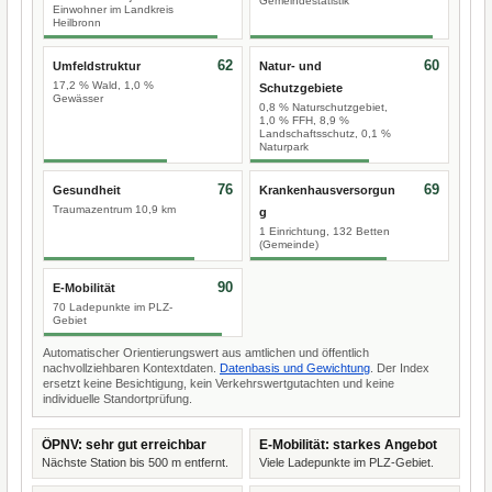
Gemeindestatistik
Einwohner im Landkreis
Heilbronn
62
60
Umfeldstruktur
Natur- und
17,2 % Wald, 1,0 %
Schutzgebiete
Gewässer
0,8 % Naturschutzgebiet,
1,0 % FFH, 8,9 %
Landschaftsschutz, 0,1 %
Naturpark
76
69
Gesundheit
Krankenhausversorgun
Traumazentrum 10,9 km
g
1 Einrichtung, 132 Betten
(Gemeinde)
90
E-Mobilität
70 Ladepunkte im PLZ-
Gebiet
Automatischer Orientierungswert aus amtlichen und öffentlich
nachvollziehbaren Kontextdaten.
Datenbasis und Gewichtung
. Der Index
ersetzt keine Besichtigung, kein Verkehrswertgutachten und keine
individuelle Standortprüfung.
ÖPNV: sehr gut erreichbar
E-Mobilität: starkes Angebot
Nächste Station bis 500 m entfernt.
Viele Ladepunkte im PLZ-Gebiet.