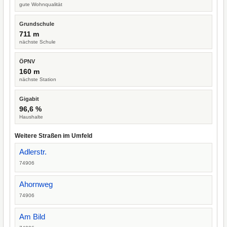
gute Wohnqualität
Grundschule
711 m
nächste Schule
ÖPNV
160 m
nächste Station
Gigabit
96,6 %
Haushalte
Weitere Straßen im Umfeld
Adlerstr.
74906
Ahornweg
74906
Am Bild