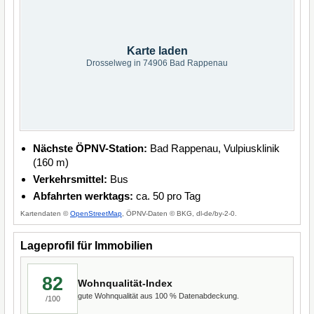
Karte laden
Drosselweg in 74906 Bad Rappenau
Nächste ÖPNV-Station:
Bad Rappenau, Vulpiusklinik
(160 m)
Verkehrsmittel:
Bus
Abfahrten werktags:
ca. 50 pro Tag
Kartendaten ©
OpenStreetMap
, ÖPNV-Daten © BKG, dl-de/by-2-0.
Lageprofil für Immobilien
82
Wohnqualität-Index
gute Wohnqualität aus 100 % Datenabdeckung.
/100