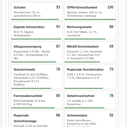
93
100
Schulen
ÖPNV-Erreichbarkeit
Grundschule 711 m,
Nächste Station 160 m, ca.
weiterführend 783 m
50 Abfahrten werktags
97
80
Digitale Infrastruktur
Wohnungsmarkt
96,6 % Gigabit-
8,01 €/m² Miete, 4,1 %
Verfügbarkeit
Leerstand
87
69
Alltagsversorgung
INKAR-Erreichbarkeit
Supermarkt 3,8 Min., Notfall
Hausarzt 1,1 km, Apotheke
8,2 Min., Schwimmbad 6,9
2,1 km, Grundschule 613
Min.
m, Autobahn 6,3 Min.
78
75
Standortmarkt
Regionale Sozialstruktur
Kaufkraft 31.822 EUR/Ew.,
SGB II 4,6 %, Kinderarmut
Steuerkraft 1.077 EUR/Ew.,
7,4 %, Altersarmut 2,0 %
Einzelhandel 9.171
EUR/Ew.
85
78
Fernstraßenumfeld
Verkehrssicherheit
BASt-Zählstelle 11,0 km,
2,5 Unfälle je 1.000
9.338 Kfz/Tag
Einwohner
88
92
Regionale
Schienenlärm
Keine betroffenen
Sicherheitslage
Einwohner in der EBA-
PKS-HZ 3.122 je 100.000