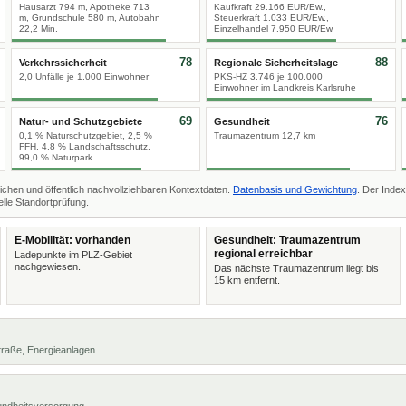
Hausarzt 794 m, Apotheke 713
Kaufkraft 29.166 EUR/Ew.,
m, Grundschule 580 m, Autobahn
Steuerkraft 1.033 EUR/Ew.,
22,2 Min.
Einzelhandel 7.950 EUR/Ew.
78
88
Verkehrssicherheit
Regionale Sicherheitslage
2,0 Unfälle je 1.000 Einwohner
PKS-HZ 3.746 je 100.000
Einwohner im Landkreis Karlsruhe
69
76
Natur- und Schutzgebiete
Gesundheit
0,1 % Naturschutzgebiet, 2,5 %
Traumazentrum 12,7 km
FFH, 4,8 % Landschaftsschutz,
99,0 % Naturpark
ichen und öffentlich nachvollziehbaren Kontextdaten.
Datenbasis und Gewichtung
. Der Index
lle Standortprüfung.
E-Mobilität: vorhanden
Gesundheit: Traumazentrum
regional erreichbar
Ladepunkte im PLZ-Gebiet
nachgewiesen.
Das nächste Traumazentrum liegt bis
15 km entfernt.
 Straße, Energieanlagen