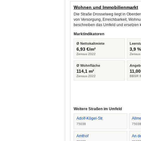
Wohnen und Immobilienmarkt
Die Straße Drosselweg liegt in Oberde
von Versorgung, Erreichbarkeit, Wohnu
beschreiben das Umfeld und ersetzen 
Marktindikatoren
Ø Nettokaltmiete
Leerst
6,93 €/m²
3,9 
Zensus 2022
Zensus
Ø Wohnfläche
Angeb
114,1 m²
11,00
Zensus 2022
BBSR I
Weitere Straßen im Umfeld
Adolf-Kögel-Str.
Allm
75038
7503
Amthof
An d