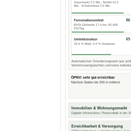
Supermarkt 2,5 Min., Notfall 14,3
Min., Schwimmbad 3,0 Min.
86
Fernstraßenumfeld
BASt-Zählstelle 17,4 km, 85.489
Kfz/Tag
65
Umfeldstruktur
26,4 % Wald, 0,6 % Gewässer
Automatischer Orientierungswert aus amtl
Verkehrswertgutachten und keine individue
ÖPNV: sehr gut erreichbar
Nächste Station bis 500 m entfernt.
Immobilien & Wohnungsmarkt
Digitale Infrastruktur, Photovoltaik in der
Erreichbarkeit & Versorgung