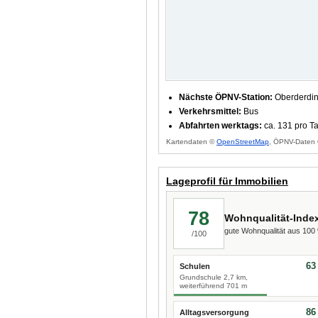
Nächste ÖPNV-Station:
Oberderdin
Verkehrsmittel:
Bus
Abfahrten werktags:
ca. 131 pro T
Kartendaten ©
OpenStreetMap
, ÖPNV-Daten 
Lageprofil für Immobilien
78
Wohnqualität-Inde
gute Wohnqualität aus 10
/100
63
Schulen
Grundschule 2,7 km,
weiterführend 701 m
86
Alltagsversorgung