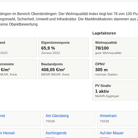
rdingen im Bereich Oberderdingen. Der Wohnqualität-Index liegt bei 78 von 100 P
ngsmarkt, Sicherheit, Umwelt und Infrastruktur. Die Marktindikatoren stammen a
keine Objektbewertung.
Lagefaktoren
and
Eigentümerquote
Wohnqualität
%
65,9 %
78/100
 2022
Zensus 2022
gute Wohnqualität
otsmiete
Baulandpreis
ÖPNV
 €/m²
408,05 €/m²
305 m
NKAR, Kreis
BBSR INKAR, Kreis
nächste Station
PV Straße
1 aktiv
MaStR-Aggregat
end
Am Gänsberg
Amselrain
8
75038
75038
er Hessel
Aschingerstr.
Auf der Mauer