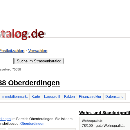
Postleitzahlen
·
Vorwahlen
sselweg 75038
38 Oberderdingen
Immobilienmarkt
Karte
Lageprofil
Fakten
Finanzstruktur
Datenstand
Wohn- und Standortprofi
dingen
im Bereich Oberderdingen. Sie ist dem
Wohnqualität
rtsteilbezug:
Oberderdingen
.
78/100 - gute Wohnqualität