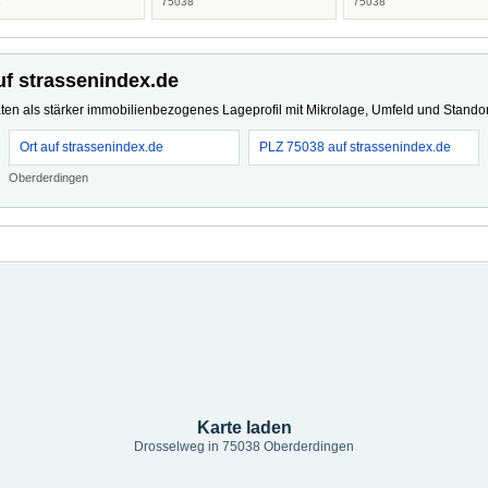
8
75038
75038
uf strassenindex.de
ten als stärker immobilienbezogenes Lageprofil mit Mikrolage, Umfeld und Standort
Ort auf strassenindex.de
PLZ 75038 auf strassenindex.de
Oberderdingen
Karte laden
Drosselweg in 75038 Oberderdingen