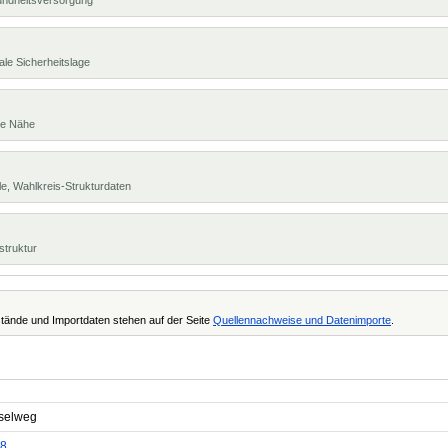
undheitsversorgung
ale Sicherheitslage
te Nähe
e, Wahlkreis-Strukturdaten
struktur
tände und Importdaten stehen auf der Seite
Quellennachweise und Datenimporte
.
selweg
8