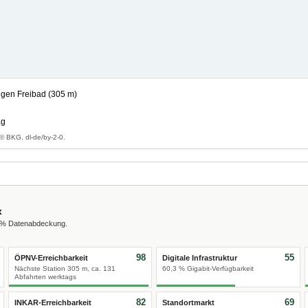
gen Freibad (305 m)
ag
© BKG, dl-de/by-2-0.
x
0 % Datenabdeckung.
98
55
ÖPNV-Erreichbarkeit
Digitale Infrastruktur
Nächste Station 305 m, ca. 131
60,3 % Gigabit-Verfügbarkeit
Abfahrten werktags
82
69
INKAR-Erreichbarkeit
Standortmarkt