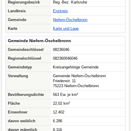
Regierungsbezirk
Reg.-Bez. Karlsruhe
Landkreis
Enzkreis
Gemeinde
Niefern-Öschelbronn
Karte
Karte und Lage
Gemeinde Niefern-Öschelbronn
Gemeindeschlüssel
08236046
Regionalschlüssel
082360046046
Gemeindetyp
Kreisangehörige Gemeinde
Verwaltung
Gemeinde Niefern-Öschelbronn
Friedenstr. 11
75223 Niefern-Öschelbronn
Bevölkerungsdichte
563 Ew. je km²
Fläche
22,02 km²
Einwohner
12.402
davon weiblich
6.286
davon männlich
6.116