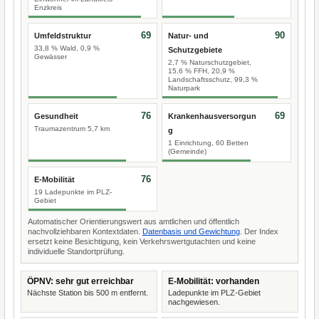
Enzkreis
69
90
Umfeldstruktur
Natur- und
33,8 % Wald, 0,9 %
Schutzgebiete
Gewässer
2,7 % Naturschutzgebiet,
15,6 % FFH, 20,9 %
Landschaftsschutz, 99,3 %
Naturpark
76
69
Gesundheit
Krankenhausversorgun
Traumazentrum 5,7 km
g
1 Einrichtung, 60 Betten
(Gemeinde)
76
E-Mobilität
19 Ladepunkte im PLZ-
Gebiet
Automatischer Orientierungswert aus amtlichen und öffentlich
nachvollziehbaren Kontextdaten.
Datenbasis und Gewichtung
. Der Index
ersetzt keine Besichtigung, kein Verkehrswertgutachten und keine
individuelle Standortprüfung.
ÖPNV: sehr gut erreichbar
E-Mobilität: vorhanden
Nächste Station bis 500 m entfernt.
Ladepunkte im PLZ-Gebiet
nachgewiesen.