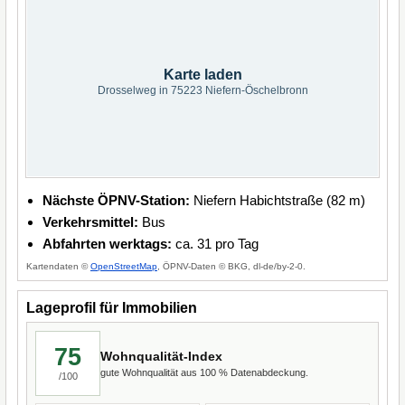
Karte laden
Drosselweg in 75223 Niefern-Öschelbronn
Nächste ÖPNV-Station:
Niefern Habichtstraße (82 m)
Verkehrsmittel:
Bus
Abfahrten werktags:
ca. 31 pro Tag
Kartendaten ©
OpenStreetMap
, ÖPNV-Daten © BKG, dl-de/by-2-0.
Lageprofil für Immobilien
75
Wohnqualität-Index
gute Wohnqualität aus 100 % Datenabdeckung.
/100