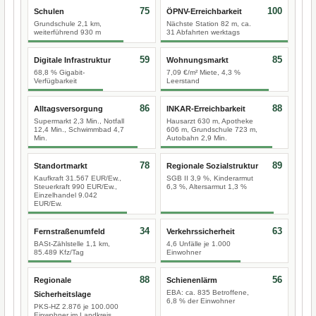
75
100
Schulen
ÖPNV-Erreichbarkeit
Grundschule 2,1 km,
Nächste Station 82 m, ca.
weiterführend 930 m
31 Abfahrten werktags
59
85
Digitale Infrastruktur
Wohnungsmarkt
68,8 % Gigabit-
7,09 €/m² Miete, 4,3 %
Verfügbarkeit
Leerstand
86
88
Alltagsversorgung
INKAR-Erreichbarkeit
Supermarkt 2,3 Min., Notfall
Hausarzt 630 m, Apotheke
12,4 Min., Schwimmbad 4,7
606 m, Grundschule 723 m,
Min.
Autobahn 2,9 Min.
78
89
Standortmarkt
Regionale Sozialstruktur
Kaufkraft 31.567 EUR/Ew.,
SGB II 3,9 %, Kinderarmut
Steuerkraft 990 EUR/Ew.,
6,3 %, Altersarmut 1,3 %
Einzelhandel 9.042
EUR/Ew.
34
63
Fernstraßenumfeld
Verkehrssicherheit
BASt-Zählstelle 1,1 km,
4,6 Unfälle je 1.000
85.489 Kfz/Tag
Einwohner
88
56
Regionale
Schienenlärm
EBA: ca. 835 Betroffene,
Sicherheitslage
6,8 % der Einwohner
PKS-HZ 2.876 je 100.000
Einwohner im Landkreis