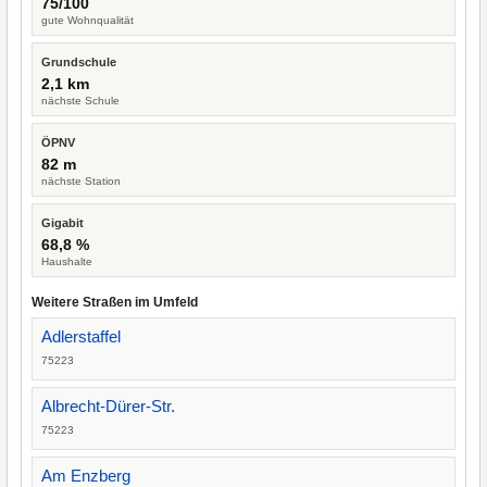
75/100
gute Wohnqualität
Grundschule
2,1 km
nächste Schule
ÖPNV
82 m
nächste Station
Gigabit
68,8 %
Haushalte
Weitere Straßen im Umfeld
Adlerstaffel
75223
Albrecht-Dürer-Str.
75223
Am Enzberg