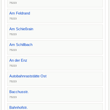
75223
Am Feldrand
75223
Am Schießrain
75223
Am Schillbach
75223
An der Enz
75223
Autobahnraststätte Ost
75223
Bacchusstr.
75223
Bahnhofstr.