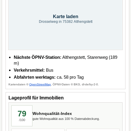
Karte laden
Drosselweg in 75382 Althengstett
Nächste ÖPNV-Station:
Althengstett, Starenweg (189
m)
Verkehrsmittel:
Bus
Abfahrten werktags:
ca. 58 pro Tag
Kartendaten ©
OpenStreetMap
, ÖPNV-Daten © BKG, dl-de/by-2-0.
Lageprofil für Immobilien
79
Wohnqualität-Index
gute Wohnqualität aus 100 % Datenabdeckung.
/100