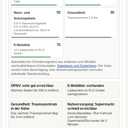
Calw
92
90
Natur- und
Gesundheit
Traumazentrum 2,9 km
Schutzgebiete
6,9 % Naturschutzgebiet,
8,0 % FFH, 20,9 %
Landschaftsschutz, 99,8 %
Naturpark
76
E-Mobilität
12 Ladepunkte im PLZ-
Gebiet
Automatischer Orientierungswert aus amtlichen und öffentlich
nachvollziehbaren Kontextdaten.
Datenbasis und Gewichtung
. Der Index
ersetzt keine Besichtigung, kein Verkehrswertgutachten und keine
individuelle Standortprüfung.
ÖPNV: sehr gut erreichbar
E-Mobilität: vorhanden
Nächste Station bis 500 m entfernt.
Ladepunkte im PLZ-Gebiet
nachgewiesen.
Gesundheit: Traumazentrum
Nahversorgung: Supermarkt
in der Nähe
schnell erreichbar
Das nächste Traumazentrum liegt
Deutschlandatlas: Pkw-Fahrzeit
bis 5 km entfernt.
zum nächsten
Supermarkt/Discounter bis 5
Minuten.