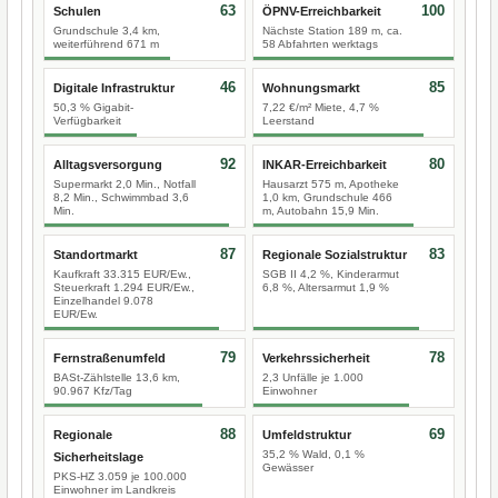
63
100
Schulen
ÖPNV-Erreichbarkeit
Grundschule 3,4 km,
Nächste Station 189 m, ca.
weiterführend 671 m
58 Abfahrten werktags
46
85
Digitale Infrastruktur
Wohnungsmarkt
50,3 % Gigabit-
7,22 €/m² Miete, 4,7 %
Verfügbarkeit
Leerstand
92
80
Alltagsversorgung
INKAR-Erreichbarkeit
Supermarkt 2,0 Min., Notfall
Hausarzt 575 m, Apotheke
8,2 Min., Schwimmbad 3,6
1,0 km, Grundschule 466
Min.
m, Autobahn 15,9 Min.
87
83
Standortmarkt
Regionale Sozialstruktur
Kaufkraft 33.315 EUR/Ew.,
SGB II 4,2 %, Kinderarmut
Steuerkraft 1.294 EUR/Ew.,
6,8 %, Altersarmut 1,9 %
Einzelhandel 9.078
EUR/Ew.
79
78
Fernstraßenumfeld
Verkehrssicherheit
BASt-Zählstelle 13,6 km,
2,3 Unfälle je 1.000
90.967 Kfz/Tag
Einwohner
88
69
Regionale
Umfeldstruktur
35,2 % Wald, 0,1 %
Sicherheitslage
Gewässer
PKS-HZ 3.059 je 100.000
Einwohner im Landkreis