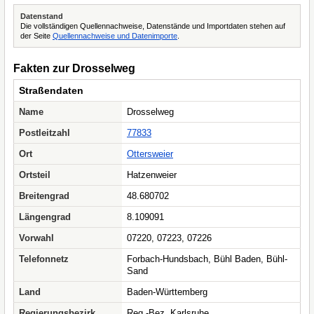
Datenstand
Die vollständigen Quellennachweise, Datenstände und Importdaten stehen auf
der Seite
Quellennachweise und Datenimporte
.
Fakten zur Drosselweg
Straßendaten
Name
Drosselweg
Postleitzahl
77833
Ort
Ottersweier
Ortsteil
Hatzenweier
Breitengrad
48.680702
Längengrad
8.109091
Vorwahl
07220, 07223, 07226
Telefonnetz
Forbach-Hundsbach, Bühl Baden, Bühl-
Sand
Land
Baden-Württemberg
Regierungsbezirk
Reg.-Bez. Karlsruhe