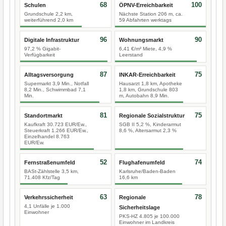
68
100
Schulen
ÖPNV-Erreichbarkeit
Grundschule 2,2 km,
Nächste Station 206 m, ca.
weiterführend 2,0 km
59 Abfahrten werktags
96
90
Digitale Infrastruktur
Wohnungsmarkt
97,2 % Gigabit-
6,41 €/m² Miete, 4,9 %
Verfügbarkeit
Leerstand
87
75
Alltagsversorgung
INKAR-Erreichbarkeit
Supermarkt 3,9 Min., Notfall
Hausarzt 1,8 km, Apotheke
8,2 Min., Schwimmbad 7,1
1,8 km, Grundschule 803
Min.
m, Autobahn 8,9 Min.
81
75
Standortmarkt
Regionale Sozialstruktur
Kaufkraft 30.723 EUR/Ew.,
SGB II 5,2 %, Kinderarmut
Steuerkraft 1.266 EUR/Ew.,
8,6 %, Altersarmut 2,3 %
Einzelhandel 8.763
EUR/Ew.
52
74
Fernstraßenumfeld
Flughafenumfeld
BASt-Zählstelle 3,5 km,
Karlsruhe/Baden-Baden
71.408 Kfz/Tag
16,6 km
63
78
Verkehrssicherheit
Regionale
4,1 Unfälle je 1.000
Sicherheitslage
Einwohner
PKS-HZ 4.805 je 100.000
Einwohner im Landkreis