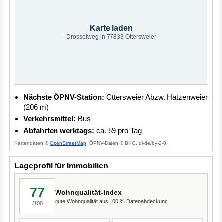
Karte laden
Drosselweg in 77833 Ottersweier
Nächste ÖPNV-Station:
Ottersweier Abzw. Hatzenweier
(206 m)
Verkehrsmittel:
Bus
Abfahrten werktags:
ca. 59 pro Tag
Kartendaten ©
OpenStreetMap
, ÖPNV-Daten © BKG, dl-de/by-2-0.
Lageprofil für Immobilien
77
Wohnqualität-Index
gute Wohnqualität aus 100 % Datenabdeckung.
/100