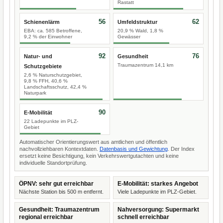
Rastatt
56
62
Schienenlärm
Umfeldstruktur
EBA: ca. 585 Betroffene,
20,9 % Wald, 1,8 %
9,2 % der Einwohner
Gewässer
92
76
Natur- und
Gesundheit
Traumazentrum 14,1 km
Schutzgebiete
2,6 % Naturschutzgebiet,
9,8 % FFH, 40,6 %
Landschaftsschutz, 42,4 %
Naturpark
90
E-Mobilität
22 Ladepunkte im PLZ-
Gebiet
Automatischer Orientierungswert aus amtlichen und öffentlich
nachvollziehbaren Kontextdaten.
Datenbasis und Gewichtung
. Der Index
ersetzt keine Besichtigung, kein Verkehrswertgutachten und keine
individuelle Standortprüfung.
ÖPNV: sehr gut erreichbar
E-Mobilität: starkes Angebot
Nächste Station bis 500 m entfernt.
Viele Ladepunkte im PLZ-Gebiet.
Gesundheit: Traumazentrum
Nahversorgung: Supermarkt
regional erreichbar
schnell erreichbar