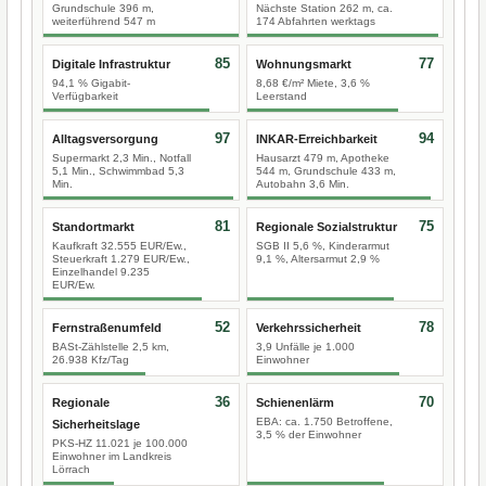
Grundschule 396 m,
Nächste Station 262 m, ca.
weiterführend 547 m
174 Abfahrten werktags
85
77
Digitale Infrastruktur
Wohnungsmarkt
94,1 % Gigabit-
8,68 €/m² Miete, 3,6 %
Verfügbarkeit
Leerstand
97
94
Alltagsversorgung
INKAR-Erreichbarkeit
Supermarkt 2,3 Min., Notfall
Hausarzt 479 m, Apotheke
5,1 Min., Schwimmbad 5,3
544 m, Grundschule 433 m,
Min.
Autobahn 3,6 Min.
81
75
Standortmarkt
Regionale Sozialstruktur
Kaufkraft 32.555 EUR/Ew.,
SGB II 5,6 %, Kinderarmut
Steuerkraft 1.279 EUR/Ew.,
9,1 %, Altersarmut 2,9 %
Einzelhandel 9.235
EUR/Ew.
52
78
Fernstraßenumfeld
Verkehrssicherheit
BASt-Zählstelle 2,5 km,
3,9 Unfälle je 1.000
26.938 Kfz/Tag
Einwohner
36
70
Regionale
Schienenlärm
EBA: ca. 1.750 Betroffene,
Sicherheitslage
3,5 % der Einwohner
PKS-HZ 11.021 je 100.000
Einwohner im Landkreis
Lörrach