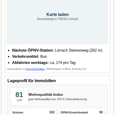
Karte laden
Drosselweg in 79540 Lörrach
Nächste ÖPNV-Station:
Lörrach Steinenweg (262 m)
Verkehrsmittel:
Bus
Abfahrten werktags:
ca. 174 pro Tag
Kartendaten ©
OpenStreetMap
, ÖPNV-Daten © BKG, dl-de/by-2-0.
Lageprofil für Immobilien
81
Wohnqualität-Index
gute Wohnqualität aus 100 % Datenabdeckung.
/100
100
98
Schulen
ÖPNV-Erreichbarkeit