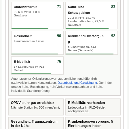
71
83
Umfeldstruktur
Natur- und
39,6 % Wald, 1,0 %
Schutzgebiete
Gewässer
20,2 % FFH, 14,0 %
Landschaftsschutz, 99,5 %
Naturpark
90
92
Gesundheit
Krankenhausversorgun
Traumazentrum 1,4 km
g
5 Einrichtungen, 543
Betten (Gemeinde)
76
E-Mobilität
17 Ladepunkte im PLZ-
Gebiet
Automatischer Orientierungswert aus amtlichen und öffentlich
nachvollziehbaren Kontextdaten.
Datenbasis und Gewichtung
. Der Index
ersetzt keine Besichtigung, kein Verkehrswertgutachten und keine
individuelle Standortprüfung.
ÖPNV: sehr gut erreichbar
E-Mobilität: vorhanden
Nächste Station bis 500 m entfernt.
Ladepunkte im PLZ-Gebiet
nachgewiesen.
Gesundheit: Traumazentrum
Krankenhausversorgung: 5
in der Nähe
Einrichtungen in der