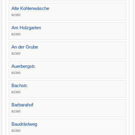
Alte Kohlenwäsche
82380
Am Holzgarten
82380
An der Grube
82380
Auerbergstr.
82380
Bachstr.
82380
Barbarahof
82380
Baudräxlweg
82380