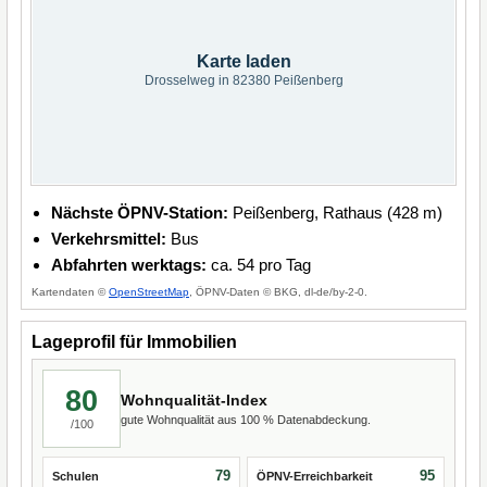
Karte laden
Drosselweg in 82380 Peißenberg
Nächste ÖPNV-Station:
Peißenberg, Rathaus (428 m)
Verkehrsmittel:
Bus
Abfahrten werktags:
ca. 54 pro Tag
Kartendaten ©
OpenStreetMap
, ÖPNV-Daten © BKG, dl-de/by-2-0.
Lageprofil für Immobilien
80
Wohnqualität-Index
gute Wohnqualität aus 100 % Datenabdeckung.
/100
79
95
Schulen
ÖPNV-Erreichbarkeit