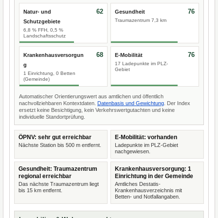
62
76
Natur- und
Gesundheit
Traumazentrum 7,3 km
Schutzgebiete
6,8 % FFH, 0,5 %
Landschaftsschutz
68
76
Krankenhausversorgun
E-Mobilität
17 Ladepunkte im PLZ-
g
Gebiet
1 Einrichtung, 0 Betten
(Gemeinde)
Automatischer Orientierungswert aus amtlichen und öffentlich
nachvollziehbaren Kontextdaten.
Datenbasis und Gewichtung
. Der Index
ersetzt keine Besichtigung, kein Verkehrswertgutachten und keine
individuelle Standortprüfung.
ÖPNV: sehr gut erreichbar
E-Mobilität: vorhanden
Nächste Station bis 500 m entfernt.
Ladepunkte im PLZ-Gebiet
nachgewiesen.
Gesundheit: Traumazentrum
Krankenhausversorgung: 1
regional erreichbar
Einrichtung in der Gemeinde
Das nächste Traumazentrum liegt
Amtliches Destatis-
bis 15 km entfernt.
Krankenhausverzeichnis mit
Betten- und Notfallangaben.