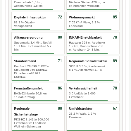
Grundschule 1,3 km,
Nächste Station 428 m, ca.
weiterführend 1,8 km
54 Abfahrten werktags
72
85
Digitale Infrastruktur
Wohnungsmarkt
88,3 % Gigabit-
7,55 €/m² Miete, 3,3 %
Verfügbarkeit
Leerstand
80
78
Alltagsversorgung
INKAR-Erreichbarkeit
Supermarkt 3,4 Min., Notfall
Hausarzt 558 m, Apotheke
13,1 Min., Schwimmbad 5,7
1,2 km, Grundschule 736
Min.
m, Autobahn 24,3 Min.
71
89
Standortmarkt
Regionale Sozialstruktur
Kaufkraft 28.890 EUR/Ew.,
SGB II 3,3 %, Kinderarmut
Steuerkraft 950 EUR/Ew.,
5,1 %, Altersarmut 1,7 %
Einzelhandel 8.627
EUR/Ew.
86
78
Fernstraßenumfeld
Verkehrssicherheit
BASt-Zählstelle 20,8 km,
3,5 Unfälle je 1.000
15.346 Kfz/Tag
Einwohner
88
67
Regionale
Umfeldstruktur
23,2 % Wald, 1,2 %
Sicherheitslage
Gewässer
PKS-HZ 3.141 je 100.000
Einwohner im Landkreis
Weilheim-Schongau