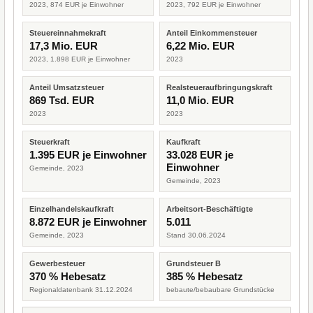
2023, 874 EUR je Einwohner
2023, 792 EUR je Einwohner
Steuereinnahmekraft
Anteil Einkommensteuer
17,3 Mio. EUR
6,22 Mio. EUR
2023, 1.898 EUR je Einwohner
2023
Anteil Umsatzsteuer
Realsteueraufbringungskraft
869 Tsd. EUR
11,0 Mio. EUR
2023
2023
Steuerkraft
Kaufkraft
1.395 EUR je Einwohner
33.028 EUR je
Einwohner
Gemeinde, 2023
Gemeinde, 2023
Einzelhandelskaufkraft
Arbeitsort-Beschäftigte
8.872 EUR je Einwohner
5.011
Gemeinde, 2023
Stand 30.06.2024
Gewerbesteuer
Grundsteuer B
370 % Hebesatz
385 % Hebesatz
Regionaldatenbank 31.12.2024
bebaute/bebaubare Grundstücke