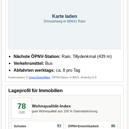
Karte laden
Drosselweg in 86641 Rain
Nächste ÖPNV-Station:
Rain, Tillydenkmal (439 m)
Verkehrsmittel:
Bus
Abfahrten werktags:
ca. 8 pro Tag
Kartendaten ©
OpenStreetMap
, ÖPNV-Daten © BKG, dl-de/by-2-0.
Lageprofil für Immobilien
78
Wohnqualität-Index
gute Wohnqualität aus 100 % Datenabdeckung.
/100
93
86
Schulen
ÖPNV-Erreichbarkeit