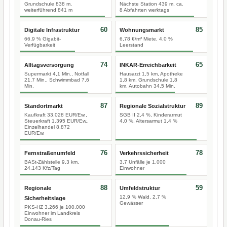
Grundschule 838 m,
Nächste Station 439 m, ca.
weiterführend 841 m
8 Abfahrten werktags
60
85
Digitale Infrastruktur
Wohnungsmarkt
66,9 % Gigabit-
6,78 €/m² Miete, 4,0 %
Verfügbarkeit
Leerstand
74
65
Alltagsversorgung
INKAR-Erreichbarkeit
Supermarkt 4,1 Min., Notfall
Hausarzt 1,5 km, Apotheke
21,7 Min., Schwimmbad 7,6
1,8 km, Grundschule 1,8
Min.
km, Autobahn 34,5 Min.
87
89
Standortmarkt
Regionale Sozialstruktur
Kaufkraft 33.028 EUR/Ew.,
SGB II 2,4 %, Kinderarmut
Steuerkraft 1.395 EUR/Ew.,
4,0 %, Altersarmut 1,4 %
Einzelhandel 8.872
EUR/Ew.
76
78
Fernstraßenumfeld
Verkehrssicherheit
BASt-Zählstelle 9,3 km,
3,7 Unfälle je 1.000
24.143 Kfz/Tag
Einwohner
88
59
Regionale
Umfeldstruktur
12,9 % Wald, 2,7 %
Sicherheitslage
Gewässer
PKS-HZ 3.266 je 100.000
Einwohner im Landkreis
Donau-Ries