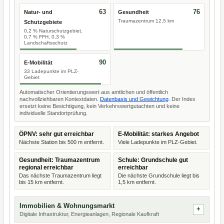
63
76
Natur- und
Gesundheit
Traumazentrum 12,5 km
Schutzgebiete
0,2 % Naturschutzgebiet,
0,7 % FFH, 0,3 %
Landschaftsschutz
90
E-Mobilität
33 Ladepunkte im PLZ-
Gebiet
Automatischer Orientierungswert aus amtlichen und öffentlich
nachvollziehbaren Kontextdaten.
Datenbasis und Gewichtung
. Der Index
ersetzt keine Besichtigung, kein Verkehrswertgutachten und keine
individuelle Standortprüfung.
ÖPNV: sehr gut erreichbar
E-Mobilität: starkes Angebot
Nächste Station bis 500 m entfernt.
Viele Ladepunkte im PLZ-Gebiet.
Gesundheit: Traumazentrum
Schule: Grundschule gut
regional erreichbar
erreichbar
Das nächste Traumazentrum liegt
Die nächste Grundschule liegt bis
bis 15 km entfernt.
1,5 km entfernt.
Immobilien & Wohnungsmarkt
Digitale Infrastruktur, Energieanlagen, Regionale Kaufkraft