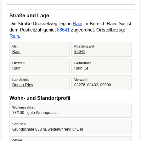
Straße und Lage
Die Straße Drosselweg liegt in
Rain
im Bereich Rain. Sie ist
dem Postleitzahlgebiet
86641
zugeordnet. Ortsteilbezug:
Rain
.
Ort
Postleitzahl
Rain
86641
Ortsteil
Gemeinde
Rain
Rain, St
Landkreis
Vorwahl
Donau-Ries
08276, 08432, 09090
Wohn- und Standortprofil
Wohnqualität
78/100 - gute Wohnqualität
Schulen
Grundschule 838 m, weiterführend 841 m
ÖPNV