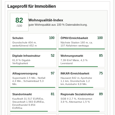
Lageprofil für Immobilien
82
Wohnqualität-Index
gute Wohnqualität aus 100 % Datenabdeckung.
/100
100
100
Schulen
ÖPNV-Erreichbarkeit
Grundschule 404 m,
Nächste Station 160 m, ca.
weiterführend 452 m
107 Abfahrten werktags
52
85
Digitale Infrastruktur
Wohnungsmarkt
61,8 % Gigabit-
7,39 €/m² Miete, 4,3 %
Verfügbarkeit
Leerstand
97
75
Alltagsversorgung
INKAR-Erreichbarkeit
Supermarkt 2,5 Min., Notfall
Hausarzt 842 m, Apotheke
4,3 Min., Schwimmbad 5,3
1,1 km, Grundschule 1,2
Min.
km, Autobahn 9,8 Min.
81
89
Standortmarkt
Regionale Sozialstruktur
Kaufkraft 31.517 EUR/Ew.,
SGB II 2,7 %, Kinderarmut
Steuerkraft 1.583 EUR/Ew.,
3,9 %, Altersarmut 1,5 %
Einzelhandel 9.854
EUR/Ew.