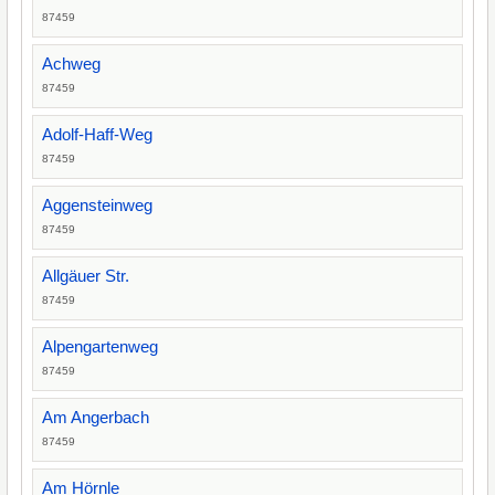
87459
Achweg
87459
Adolf-Haff-Weg
87459
Aggensteinweg
87459
Allgäuer Str.
87459
Alpengartenweg
87459
Am Angerbach
87459
Am Hörnle