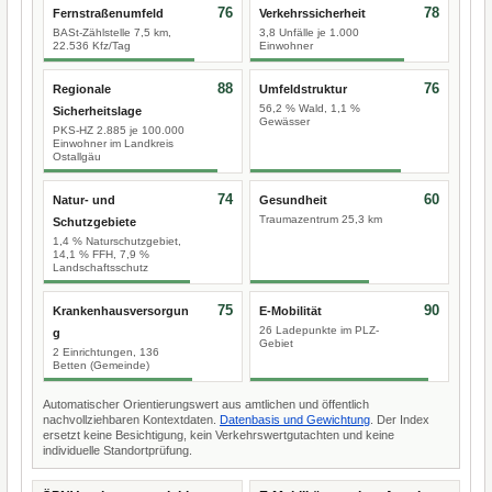
76
78
Fernstraßenumfeld
Verkehrssicherheit
BASt-Zählstelle 7,5 km,
3,8 Unfälle je 1.000
22.536 Kfz/Tag
Einwohner
88
76
Regionale
Umfeldstruktur
56,2 % Wald, 1,1 %
Sicherheitslage
Gewässer
PKS-HZ 2.885 je 100.000
Einwohner im Landkreis
Ostallgäu
74
60
Natur- und
Gesundheit
Traumazentrum 25,3 km
Schutzgebiete
1,4 % Naturschutzgebiet,
14,1 % FFH, 7,9 %
Landschaftsschutz
75
90
Krankenhausversorgun
E-Mobilität
26 Ladepunkte im PLZ-
g
Gebiet
2 Einrichtungen, 136
Betten (Gemeinde)
Automatischer Orientierungswert aus amtlichen und öffentlich
nachvollziehbaren Kontextdaten.
Datenbasis und Gewichtung
. Der Index
ersetzt keine Besichtigung, kein Verkehrswertgutachten und keine
individuelle Standortprüfung.