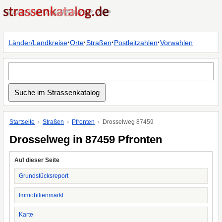
·
·
·
·
Länder/Landkreise
Orte
Straßen
Postleitzahlen
Vorwahlen
Startseite
Straßen
Pfronten
Drosselweg 87459
Drosselweg in 87459 Pfronten
Auf dieser Seite
Grundstücksreport
Immobilienmarkt
Karte