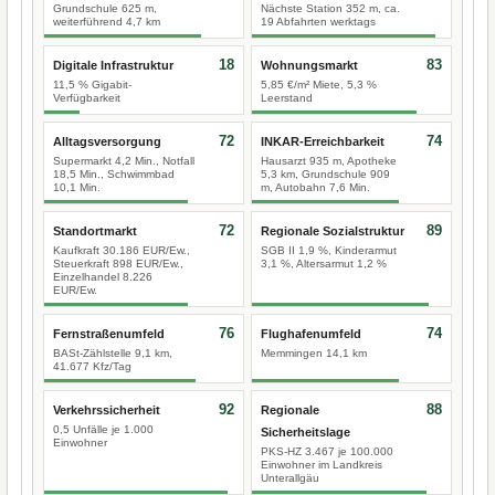
Grundschule 625 m,
Nächste Station 352 m, ca.
weiterführend 4,7 km
19 Abfahrten werktags
18
83
Digitale Infrastruktur
Wohnungsmarkt
11,5 % Gigabit-
5,85 €/m² Miete, 5,3 %
Verfügbarkeit
Leerstand
72
74
Alltagsversorgung
INKAR-Erreichbarkeit
Supermarkt 4,2 Min., Notfall
Hausarzt 935 m, Apotheke
18,5 Min., Schwimmbad
5,3 km, Grundschule 909
10,1 Min.
m, Autobahn 7,6 Min.
72
89
Standortmarkt
Regionale Sozialstruktur
Kaufkraft 30.186 EUR/Ew.,
SGB II 1,9 %, Kinderarmut
Steuerkraft 898 EUR/Ew.,
3,1 %, Altersarmut 1,2 %
Einzelhandel 8.226
EUR/Ew.
76
74
Fernstraßenumfeld
Flughafenumfeld
BASt-Zählstelle 9,1 km,
Memmingen 14,1 km
41.677 Kfz/Tag
92
88
Verkehrssicherheit
Regionale
0,5 Unfälle je 1.000
Sicherheitslage
Einwohner
PKS-HZ 3.467 je 100.000
Einwohner im Landkreis
Unterallgäu