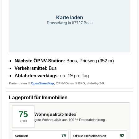
Karte laden
Drosselweg in 87737 Boos
Nächste ÖPNV-Station:
Boos, Prielweg (352 m)
Verkehrsmittel:
Bus
Abfahrten werktags:
ca. 19 pro Tag
Kartendaten ©
OpenStreetMap
, ÖPNV-Daten © BKG, dl-de/by-2-0.
Lageprofil für Immobilien
75
Wohnqualität-Index
gute Wohnqualität aus 100 % Datenabdeckung.
/100
79
92
Schulen
ÖPNV-Erreichbarkeit