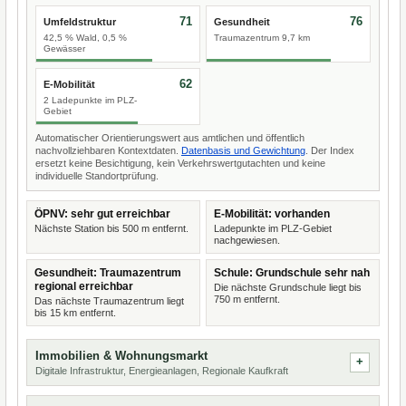
71
76
Umfeldstruktur
Gesundheit
42,5 % Wald, 0,5 %
Traumazentrum 9,7 km
Gewässer
62
E-Mobilität
2 Ladepunkte im PLZ-
Gebiet
Automatischer Orientierungswert aus amtlichen und öffentlich
nachvollziehbaren Kontextdaten.
Datenbasis und Gewichtung
. Der Index
ersetzt keine Besichtigung, kein Verkehrswertgutachten und keine
individuelle Standortprüfung.
ÖPNV: sehr gut erreichbar
E-Mobilität: vorhanden
Nächste Station bis 500 m entfernt.
Ladepunkte im PLZ-Gebiet
nachgewiesen.
Gesundheit: Traumazentrum
Schule: Grundschule sehr nah
regional erreichbar
Die nächste Grundschule liegt bis
750 m entfernt.
Das nächste Traumazentrum liegt
bis 15 km entfernt.
Immobilien & Wohnungsmarkt
Digitale Infrastruktur, Energieanlagen, Regionale Kaufkraft