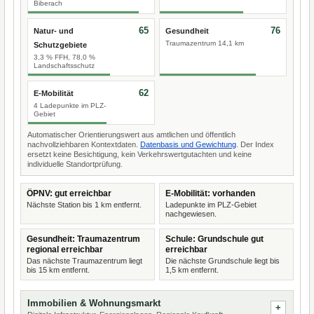
Biberach
65
76
Natur- und
Gesundheit
Traumazentrum 14,1 km
Schutzgebiete
3,3 % FFH, 78,0 %
Landschaftsschutz
62
E-Mobilität
4 Ladepunkte im PLZ-
Gebiet
Automatischer Orientierungswert aus amtlichen und öffentlich
nachvollziehbaren Kontextdaten.
Datenbasis und Gewichtung
. Der Index
ersetzt keine Besichtigung, kein Verkehrswertgutachten und keine
individuelle Standortprüfung.
ÖPNV: gut erreichbar
E-Mobilität: vorhanden
Nächste Station bis 1 km entfernt.
Ladepunkte im PLZ-Gebiet
nachgewiesen.
Gesundheit: Traumazentrum
Schule: Grundschule gut
regional erreichbar
erreichbar
Das nächste Traumazentrum liegt
Die nächste Grundschule liegt bis
bis 15 km entfernt.
1,5 km entfernt.
Immobilien & Wohnungsmarkt