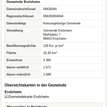
Gemeinde Erolzheim
Gemeindeschlüssel
08426044
Regionalschlüssel
084265004044
Gemeindetyp
Kreisangehörige Gemeinde
Verwaltung
Gemeinde Erolzheim
Marktplatz 7
88453 Erolzheim
Bevölkerungsdichte
128 Ew. je km²
Fläche
26,30 km²
Einwohner
3.360
davon weiblich
1.671
davon männlich
1.689
Übersichtskarten in der Gemeinde
Erolzheim
Steuersätze in Erolzheim