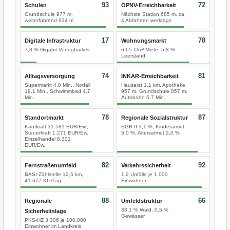
93
72
Schulen
ÖPNV-Erreichbarkeit
Grundschule 977 m,
Nächste Station 685 m, ca.
weiterführend 934 m
4 Abfahrten werktags
17
78
Digitale Infrastruktur
Wohnungsmarkt
7,3 % Gigabit-Verfügbarkeit
6,65 €/m² Miete, 5,8 %
Leerstand
74
81
Alltagsversorgung
INKAR-Erreichbarkeit
Supermarkt 4,0 Min., Notfall
Hausarzt 1,1 km, Apotheke
19,1 Min., Schwimmbad 4,7
957 m, Grundschule 857 m,
Min.
Autobahn 5,7 Min.
78
87
Standortmarkt
Regionale Sozialstruktur
Kaufkraft 31.581 EUR/Ew.,
SGB II 3,1 %, Kinderarmut
Steuerkraft 1.271 EUR/Ew.,
5,0 %, Altersarmut 2,0 %
Einzelhandel 8.301
EUR/Ew.
82
92
Fernstraßenumfeld
Verkehrssicherheit
BASt-Zählstelle 12,5 km,
1,2 Unfälle je 1.000
41.677 Kfz/Tag
Einwohner
88
66
Regionale
Umfeldstruktur
33,1 % Wald, 0,5 %
Sicherheitslage
Gewässer
PKS-HZ 3.306 je 100.000
Einwohner im Landkreis