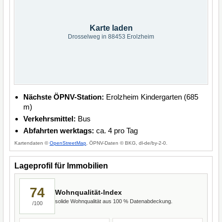
Karte laden
Drosselweg in 88453 Erolzheim
Nächste ÖPNV-Station:
Erolzheim Kindergarten (685
m)
Verkehrsmittel:
Bus
Abfahrten werktags:
ca. 4 pro Tag
Kartendaten ©
OpenStreetMap
, ÖPNV-Daten © BKG, dl-de/by-2-0.
Lageprofil für Immobilien
74
Wohnqualität-Index
solide Wohnqualität aus 100 % Datenabdeckung.
/100