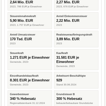
2,64 Mio. EUR
2,27 Mio. EUR
2023, 786 EUR je Einwohner
2023, 676 EUR je Einwohner
Steuereinnahmekraft
Anteil Einkommensteuer
5,90 Mio. EUR
2,22 Mio. EUR
2023, 1.757 EUR je Einwohner
2023
Anteil Umsatzsteuer
Realsteueraufbringungskraft
170 Tsd. EUR
3,89 Mio. EUR
2023
2023
Steuerkraft
Kaufkraft
1.271 EUR je Einwohner
31.581 EUR je
Einwohner
Gemeinde, 2023
Gemeinde, 2023
Einzelhandelskaufkraft
Arbeitsort-Beschäftigte
8.301 EUR je Einwohner
929
Gemeinde, 2023
Stand 30.06.2024
Gewerbesteuer
Grundsteuer B
340 % Hebesatz
300 % Hebesatz
Regionaldatenbank 31.12.2024
bebaute/bebaubare Grundstücke