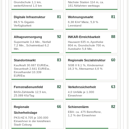
Grundschule 1,1 km,
Nächste Station 114 m, ca.
weiterführend 1,0 km
161 Abfahrten werktags
81
81
Digitale Infrastruktur
Wohnungsmarkt
89,5 % Gigabit-
6,38 €/m² Miete, 5,9 %
Verfügbarkeit
Leerstand
92
88
Alltagsversorgung
INKAR-Erreichbarkeit
Supermarkt 3,4 Min., Notfall
Hausarzt 635 m, Apotheke
7,2 Min., Schwimmbad 6,2
804 m, Grundschule 700 m,
Min.
Autobahn 5,8 Min.
83
60
Standortmarkt
Regionale Sozialstruktur
Kaufkraft 30.687 EUR/Ew.,
SGB II 9,1 %, Kinderarmut
Steuerkraft 2.641 EUR/Ew.,
16,3 %, Altersarmut 4,6 %
Einzelhandel 10.339
EUR/Ew.
82
63
Fernstraßenumfeld
Verkehrssicherheit
BASt-Zählstelle 12,5 km,
4,0 Unfälle je 1.000
25.089 Kfz/Tag
Einwohner
66
82
Regionale
Schienenlärm
EBA: ca. 475 Betroffene,
Sicherheitslage
1,2 % der Einwohner
PKS-HZ 6.705 je 100.000
Einwohner in der kreisfreien
Stadt Coburg