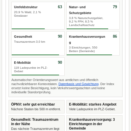
63
79
Umfeldstruktur
Natur- und
20,9 % Wald, 2,1 %
Schutzgebiete
Gewässer
3,8 % Naturschutzgebiet,
9,2 % FFH, 8,5 %
Landschaftsschutz
90
86
Gesundheit
Krankenhausversorgun
Traumazentrum 3,0 km
g
3 Einrichtungen, 550
Betten (Gemeinde)
90
E-Mobilität
118 Ladepunkte im PLZ-
Gebiet
Automatischer Orientierungswert aus amtlichen und öffentlich
nachvollziehbaren Kontextdaten.
Datenbasis und Gewichtung
. Der Index
ersetzt keine Besichtigung, kein Verkehrswertgutachten und keine
individuelle Standortprüfung.
ÖPNV: sehr gut erreichbar
E-Mobilität: starkes Angebot
Nächste Station bis 500 m entfernt.
Viele Ladepunkte im PLZ-Gebiet.
Gesundheit: Traumazentrum
Krankenhausversorgung: 3
in der Nähe
Einrichtungen in der
Gemeinde
Das nächste Traumazentrum liegt