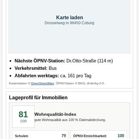
Karte laden
Drosselweg in 96450 Coburg
Nächste ÖPNV-Station:
Dr.Otto-Straße (114 m)
Verkehrsmittel:
Bus
Abfahrten werktags:
ca. 161 pro Tag
Kartendaten ©
OpenStreetMap
, ÖPNV-Daten © BKG, dl-de/by-2-0.
Lageprofil für Immobilien
81
Wohnqualität-Index
gute Wohnqualität aus 100 % Datenabdeckung.
/100
79
100
Schulen
ÖPNV-Erreichbarkeit