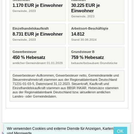
1.170 EUR je Einwohner
30.225 EUR je
Einwohner
Gemeinde, 2023
Gemeinde, 2023
Einzelhandelskaufkraft
Arbeitsort-Beschäftigte
8.731 EUR je Einwohner
14.812
Gemeinde, 2023
Stand 30.06.2024
Gewerbesteuer
Grundsteuer B
450 % Hebesatz
759 % Hebesatz
amtlicher Gemeindewert 01.01.2026
bebaute/bebaubare Grundstücke
Gewerbesteuer-Aufkommen, Gewerbesteuer netto, Gemeindeanteile und
Steuereinnahmekraft stammen aus der Regionaldatenbank Deutschland
71231-01-03-5, Datenstand 31.12.2023. Steuerkraft, Kaufkraft und
Einzelhandelskaufkraft stammen aus BBSR INKAR. Hebesätze stammen
aus der Regionaldatenbank Deutschland bzw. aktuelleren amtlichen
Landes- oder Gemeindedaten.
Wir verwenden Cookies und externe Dienste für Anzeigen, Karten
OK
·
·
und Messwerte.
Impressum
Straßenindex
Valid CSS