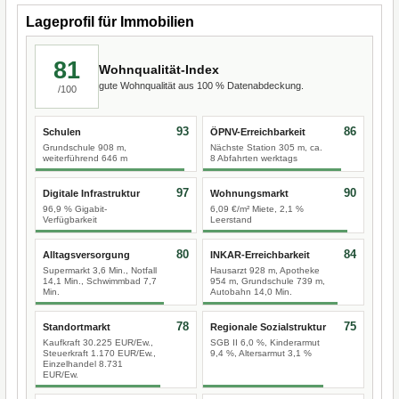
Lageprofil für Immobilien
81
Wohnqualität-Index
gute Wohnqualität aus 100 % Datenabdeckung.
/100
93
86
Schulen
ÖPNV-Erreichbarkeit
Grundschule 908 m,
Nächste Station 305 m, ca.
weiterführend 646 m
8 Abfahrten werktags
97
90
Digitale Infrastruktur
Wohnungsmarkt
96,9 % Gigabit-
6,09 €/m² Miete, 2,1 %
Verfügbarkeit
Leerstand
80
84
Alltagsversorgung
INKAR-Erreichbarkeit
Supermarkt 3,6 Min., Notfall
Hausarzt 928 m, Apotheke
14,1 Min., Schwimmbad 7,7
954 m, Grundschule 739 m,
Min.
Autobahn 14,0 Min.
78
75
Standortmarkt
Regionale Sozialstruktur
Kaufkraft 30.225 EUR/Ew.,
SGB II 6,0 %, Kinderarmut
Steuerkraft 1.170 EUR/Ew.,
9,4 %, Altersarmut 3,1 %
Einzelhandel 8.731
EUR/Ew.