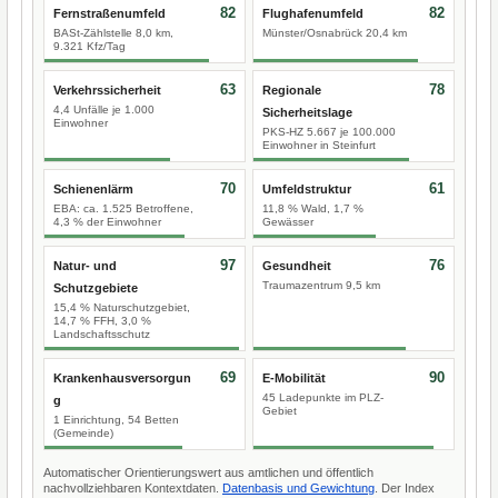
82
82
Fernstraßenumfeld
Flughafenumfeld
BASt-Zählstelle 8,0 km,
Münster/Osnabrück 20,4 km
9.321 Kfz/Tag
63
78
Verkehrssicherheit
Regionale
4,4 Unfälle je 1.000
Sicherheitslage
Einwohner
PKS-HZ 5.667 je 100.000
Einwohner in Steinfurt
70
61
Schienenlärm
Umfeldstruktur
EBA: ca. 1.525 Betroffene,
11,8 % Wald, 1,7 %
4,3 % der Einwohner
Gewässer
97
76
Natur- und
Gesundheit
Traumazentrum 9,5 km
Schutzgebiete
15,4 % Naturschutzgebiet,
14,7 % FFH, 3,0 %
Landschaftsschutz
69
90
Krankenhausversorgun
E-Mobilität
45 Ladepunkte im PLZ-
g
Gebiet
1 Einrichtung, 54 Betten
(Gemeinde)
Automatischer Orientierungswert aus amtlichen und öffentlich
nachvollziehbaren Kontextdaten.
Datenbasis und Gewichtung
. Der Index