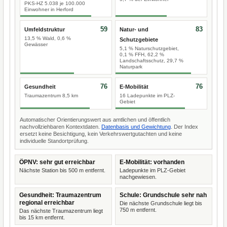
PKS-HZ 5.038 je 100.000
Einwohner in Herford
59
83
Umfeldstruktur
Natur- und
13,5 % Wald, 0,6 %
Schutzgebiete
Gewässer
5,1 % Naturschutzgebiet,
0,1 % FFH, 62,2 %
Landschaftsschutz, 29,7 %
Naturpark
76
76
Gesundheit
E-Mobilität
Traumazentrum 8,5 km
16 Ladepunkte im PLZ-
Gebiet
Automatischer Orientierungswert aus amtlichen und öffentlich
nachvollziehbaren Kontextdaten.
Datenbasis und Gewichtung
. Der Index
ersetzt keine Besichtigung, kein Verkehrswertgutachten und keine
individuelle Standortprüfung.
ÖPNV: sehr gut erreichbar
E-Mobilität: vorhanden
Nächste Station bis 500 m entfernt.
Ladepunkte im PLZ-Gebiet
nachgewiesen.
Gesundheit: Traumazentrum
Schule: Grundschule sehr nah
regional erreichbar
Die nächste Grundschule liegt bis
750 m entfernt.
Das nächste Traumazentrum liegt
bis 15 km entfernt.