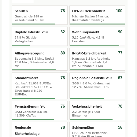
78
100
Schulen
ÖPNV-Erreichbarkeit
Grundschule 289 m,
Nächste Station 94 m, ca.
weiterführend 5,3 km
34 Abfahrten werktags
32
90
Digitale Infrastruktur
Wohnungsmarkt
24,8 % Gigabit-
5,15 €/m² Miete, 4,1 %
Verfügbarkeit
Leerstand
80
77
Alltagsversorgung
INKAR-Erreichbarkeit
Supermarkt 3,2 Min., Notfall
Hausarzt 1,2 km, Apotheke
13,0 Min., Schwimmbad 4,9
1,6 km, Grundschule 1,4
Min.
km, Autobahn 5,1 Min.
78
63
Standortmarkt
Regionale Sozialstruktur
Kaufkraft 31.603 EUR/Ew.,
SGB II 8,0 %, Kinderarmut
Steuerkraft 1.521 EUR/Ew.,
12,7 %, Altersarmut 3,1 %
Einzelhandel 8.220
EUR/Ew.
76
78
Fernstraßenumfeld
Verkehrssicherheit
BASt-Zählstelle 8,6 km,
2,2 Unfälle je 1.000
41.509 Kfz/Tag
Einwohner
78
56
Regionale
Schienenlärm
EBA: ca. 570 Betroffene,
Sicherheitslage
5,7 % der Einwohner