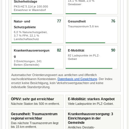
14,1 % Wald, 2,0 %
Sicherheitslage
Gewässer
PKS-HZ 5.114 je 100.000
Einwohner in Warendorf
77
76
Natur- und
Gesundheit
Traumazentrum 5,6 km
Schutzgebiete
6,0 % Naturschutzgebiet,
3,7 % FFH, 22,1 %
Landschaftsschutz
82
90
Krankenhausversorgun
E-Mobilität
82 Ladepunkte im PLZ-
g
Gebiet
3 Einrichtungen, 241
Betten (Gemeinde)
Automatischer Orientierungswert aus amtlichen und öffentlich
nachvollziehbaren Kontextdaten.
Datenbasis und Gewichtung
. Der Index
ersetzt keine Besichtigung, kein Verkehrswertgutachten und keine
individuelle Standortprüfung.
ÖPNV: sehr gut erreichbar
E-Mobilität: starkes Angebot
Nächste Station bis 500 m entfernt.
Viele Ladepunkte im PLZ-Gebiet.
Gesundheit: Traumazentrum
Krankenhausversorgung: 3
regional erreichbar
Einrichtungen in der
Gemeinde
Das nächste Traumazentrum liegt
bis 15 km entfernt.
Amtliches Destatis-