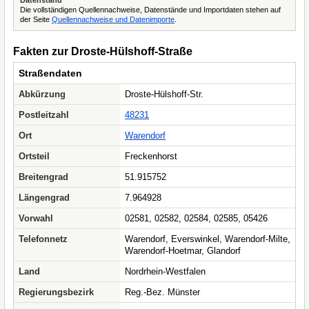
Datenstand
Die vollständigen Quellennachweise, Datenstände und Importdaten stehen auf
der Seite
Quellennachweise und Datenimporte
.
Fakten zur Droste-Hülshoff-Straße
Straßendaten
Abkürzung
Droste-Hülshoff-Str.
Postleitzahl
48231
Ort
Warendorf
Ortsteil
Freckenhorst
Breitengrad
51.915752
Längengrad
7.964928
Vorwahl
02581, 02582, 02584, 02585, 05426
Telefonnetz
Warendorf, Everswinkel, Warendorf-Milte,
Warendorf-Hoetmar, Glandorf
Land
Nordrhein-Westfalen
Regierungsbezirk
Reg.-Bez. Münster