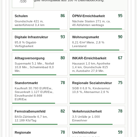
/100
86
95
Schulen
ÖPNV-Erreichbarkeit
Grundschule 421 m,
Nächste Station 271 m, ca.
weiterführend 3,4 km
46 Abfahrten werktags
93
90
Digitale Infrastruktur
Wohnungsmarkt
95,8 % Gigabit-
6,21 €/m² Miete, 2,8 %
Verfügbarkeit
Leerstand
80
67
Alltagsversorgung
INKAR-Erreichbarkeit
Supermarkt 5,1 Min., Notfall
Hausarzt 1,0 km, Apotheke
10,8 Min., Schwimmbad 8,0
1,4 km, Grundschule 815
Min.
m, Autobahn 27,9 Min.
78
75
Standortmarkt
Regionale Sozialstruktur
Kaufkraft 30.760 EUR/Ew.,
SGB II 6,8 %, Kinderarmut
Steuerkraft 1.127 EUR/Ew.,
10,6 %, Altersarmut 2,6 %
Einzelhandel 8.668
EUR/Ew.
82
78
Fernstraßenumfeld
Verkehrssicherheit
BASt-Zählstelle 6,7 km,
3,5 Unfälle je 1.000
12.189 Kfz/Tag
Einwohner
78
59
Regionale
Umfeldstruktur