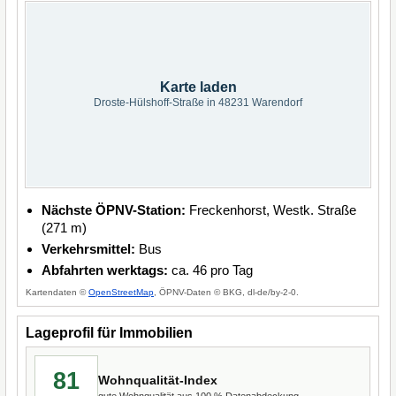
Karte laden
Droste-Hülshoff-Straße in 48231 Warendorf
Nächste ÖPNV-Station:
Freckenhorst, Westk. Straße
(271 m)
Verkehrsmittel:
Bus
Abfahrten werktags:
ca. 46 pro Tag
Kartendaten ©
OpenStreetMap
, ÖPNV-Daten © BKG, dl-de/by-2-0.
Lageprofil für Immobilien
81
Wohnqualität-Index
gute Wohnqualität aus 100 % Datenabdeckung.