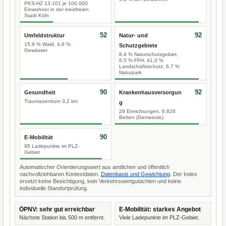
PKS-HZ 13.101 je 100.000
Einwohner in der kreisfreien
Stadt Köln
52
92
Umfeldstruktur
Natur- und
15,9 % Wald, 4,8 %
Schutzgebiete
Gewässer
8,4 % Naturschutzgebiet,
6,5 % FFH, 41,0 %
Landschaftsschutz, 6,7 %
Naturpark
90
92
Gesundheit
Krankenhausversorgun
Traumazentrum 3,2 km
g
29 Einrichtungen, 6.828
Betten (Gemeinde)
90
E-Mobilität
95 Ladepunkte im PLZ-
Gebiet
Automatischer Orientierungswert aus amtlichen und öffentlich
nachvollziehbaren Kontextdaten.
Datenbasis und Gewichtung
. Der Index
ersetzt keine Besichtigung, kein Verkehrswertgutachten und keine
individuelle Standortprüfung.
ÖPNV: sehr gut erreichbar
E-Mobilität: starkes Angebot
Nächste Station bis 500 m entfernt.
Viele Ladepunkte im PLZ-Gebiet.