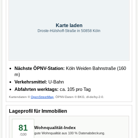
Karte laden
Droste-Hülshoff-Straße in 50858 Köln
Nächste ÖPNV-Station:
Köln Weiden Bahnstraße (160
m)
Verkehrsmittel:
U-Bahn
Abfahrten werktags:
ca. 105 pro Tag
Kartendaten ©
OpenStreetMap
, ÖPNV-Daten © BKG, dl-de/by-2-0.
Lageprofil für Immobilien
81
Wohnqualität-Index
gute Wohnqualität aus 100 % Datenabdeckung.
/100