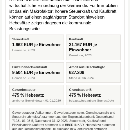
wirtschaftliche Einordnung der Gemeinde. Für Immobilien
ist das ein Makrofaktor: höhere Steuerkraft und Kaufkraft
können auf einen tragfähigeren Standort hinweisen,
Hebesätze zeigen dagegen die kommunale
Belastungsseite.
Steuerkraft
Kaufkraft
1.662 EUR je Einwohner
31.167 EUR je
Einwohner
Gemeinde, 2023
Gemeinde, 2023
Einzelhandelskaufkraft
Arbeitsort-Beschäftigte
9.504 EUR je Einwohner
627.208
Gemeinde, 2023
Stand 30.06.2024
Gewerbesteuer
Grundsteuer B
475 % Hebesatz
475 % Hebesatz
amtlicher Gemeindewert 01.01.2026
bebaute/bebaubare Grundstücke
Gewerbesteuer-Aufkommen, Gewerbesteuer netto, Gemeindeanteile und
Steuereinnahmekraft stammen aus der Regionaldatenbank Deutschland
71231-01-03-5, Datenstand 31.12.2023. Steuerkraft, Kaufkraft und
Einzelhandelskaufkraft stammen aus BBSR INKAR. Hebesätze stammen
aus der Regionaldatenbank Deutschland bzw. aktuelleren amtlichen