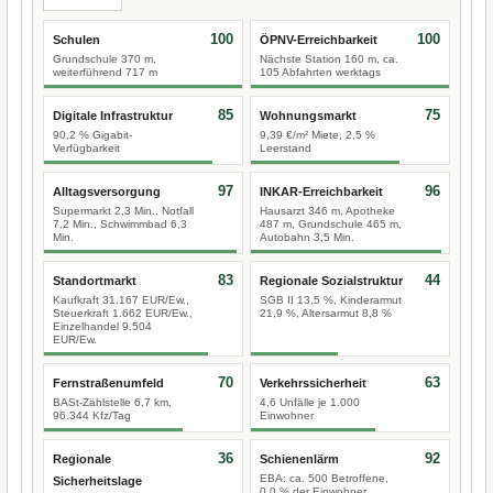
100
100
Schulen
ÖPNV-Erreichbarkeit
Grundschule 370 m,
Nächste Station 160 m, ca.
weiterführend 717 m
105 Abfahrten werktags
85
75
Digitale Infrastruktur
Wohnungsmarkt
90,2 % Gigabit-
9,39 €/m² Miete, 2,5 %
Verfügbarkeit
Leerstand
97
96
Alltagsversorgung
INKAR-Erreichbarkeit
Supermarkt 2,3 Min., Notfall
Hausarzt 346 m, Apotheke
7,2 Min., Schwimmbad 6,3
487 m, Grundschule 465 m,
Min.
Autobahn 3,5 Min.
83
44
Standortmarkt
Regionale Sozialstruktur
Kaufkraft 31.167 EUR/Ew.,
SGB II 13,5 %, Kinderarmut
Steuerkraft 1.662 EUR/Ew.,
21,9 %, Altersarmut 8,8 %
Einzelhandel 9.504
EUR/Ew.
70
63
Fernstraßenumfeld
Verkehrssicherheit
BASt-Zählstelle 6,7 km,
4,6 Unfälle je 1.000
96.344 Kfz/Tag
Einwohner
36
92
Regionale
Schienenlärm
EBA: ca. 500 Betroffene,
Sicherheitslage
0,0 % der Einwohner