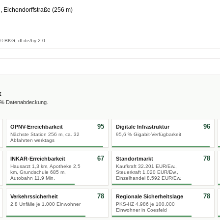
 Eichendorffstraße (256 m)
g
© BKG, dl-de/by-2-0.
x
0 % Datenabdeckung.
95
96
ÖPNV-Erreichbarkeit
Digitale Infrastruktur
Nächste Station 256 m, ca. 32
95,6 % Gigabit-Verfügbarkeit
Abfahrten werktags
67
78
INKAR-Erreichbarkeit
Standortmarkt
Hausarzt 1,3 km, Apotheke 2,5
Kaufkraft 32.201 EUR/Ew.,
km, Grundschule 685 m,
Steuerkraft 1.020 EUR/Ew.,
Autobahn 11,9 Min.
Einzelhandel 8.592 EUR/Ew.
78
78
Verkehrssicherheit
Regionale Sicherheitslage
2,8 Unfälle je 1.000 Einwohner
PKS-HZ 4.986 je 100.000
Einwohner in Coesfeld