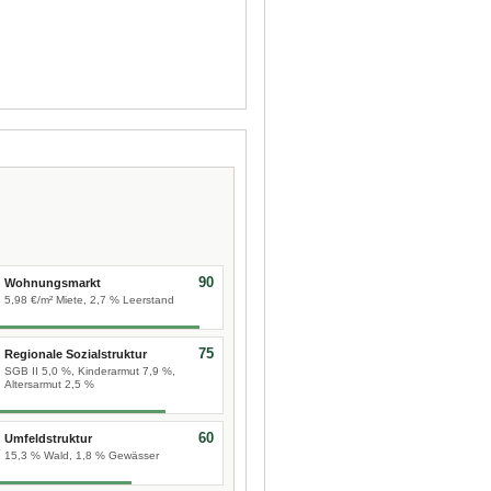
90
Wohnungsmarkt
5,98 €/m² Miete, 2,7 % Leerstand
75
Regionale Sozialstruktur
SGB II 5,0 %, Kinderarmut 7,9 %,
Altersarmut 2,5 %
60
Umfeldstruktur
15,3 % Wald, 1,8 % Gewässer