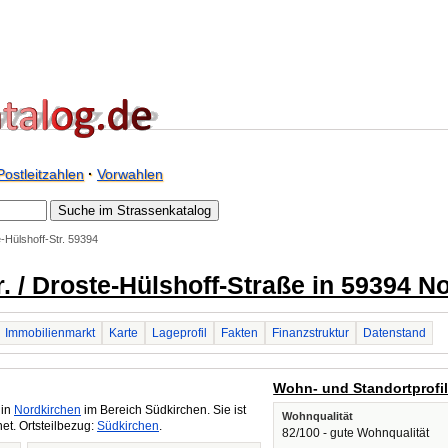
Postleitzahlen
·
Vorwahlen
-Hülshoff-Str. 59394
r. / Droste-Hülshoff-Straße in 59394 N
Immobilienmarkt
Karte
Lageprofil
Fakten
Finanzstruktur
Datenstand
Wohn- und Standortprofi
 in
Nordkirchen
im Bereich Südkirchen. Sie ist
Wohnqualität
t. Ortsteilbezug:
Südkirchen
.
82/100 - gute Wohnqualität