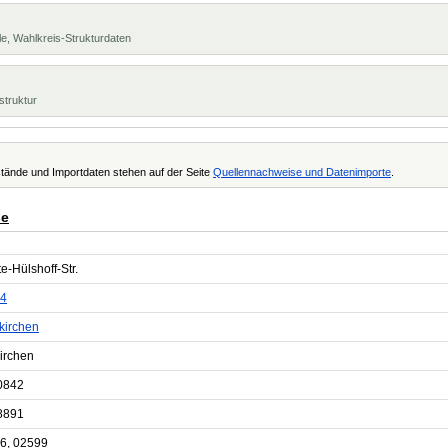
e, Wahlkreis-Strukturdaten
struktur
tände und Importdaten stehen auf der Seite
Quellennachweise und Datenimporte
.
ße
e-Hülshoff-Str.
4
kirchen
irchen
0842
8891
6, 02599