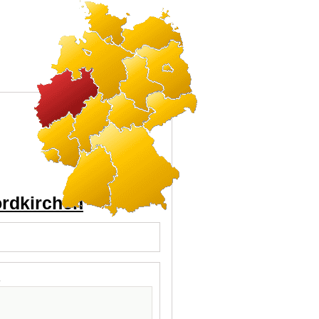
ordkirchen
l