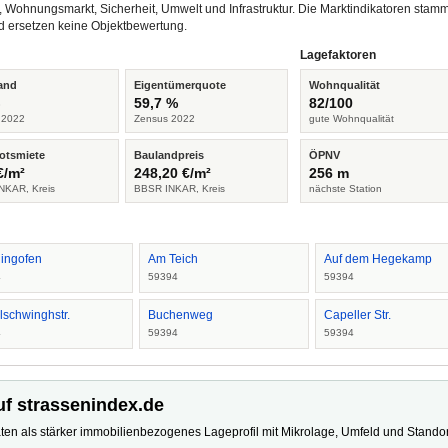
, Wohnungsmarkt, Sicherheit, Umwelt und Infrastruktur. Die Marktindikatoren s
d ersetzen keine Objektbewertung.
Lagefaktoren
and
Eigentümerquote
Wohnqualität
%
59,7 %
82/100
 2022
Zensus 2022
gute Wohnqualität
otsmiete
Baulandpreis
ÖPNV
€/m²
248,20 €/m²
256 m
NKAR, Kreis
BBSR INKAR, Kreis
nächste Station
ingofen
Am Teich
Auf dem Hegekamp
4
59394
59394
lschwinghstr.
Buchenweg
Capeller Str.
4
59394
59394
uf strassenindex.de
ten als stärker immobilienbezogenes Lageprofil mit Mikrolage, Umfeld und Standort