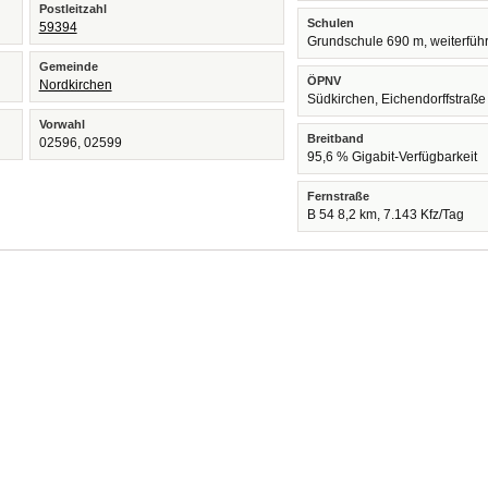
Postleitzahl
Schulen
59394
Grundschule 690 m, weiterfüh
Gemeinde
ÖPNV
Nordkirchen
Südkirchen, Eichendorffstraß
Vorwahl
Breitband
02596, 02599
95,6 % Gigabit-Verfügbarkeit
Fernstraße
B 54 8,2 km, 7.143 Kfz/Tag