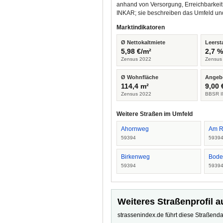
anhand von Versorgung, Erreichbarkeit
INKAR; sie beschreiben das Umfeld un
Marktindikatoren
Ø Nettokaltmiete
Leerst
5,98 €/m²
2,7 
Zensus 2022
Zensus
Ø Wohnfläche
Angeb
114,4 m²
9,00 
Zensus 2022
BBSR I
Weitere Straßen im Umfeld
Ahornweg
Am R
59394
5939
Birkenweg
Bode
59394
5939
Weiteres Straßenprofil a
strassenindex.de führt diese Straßenda