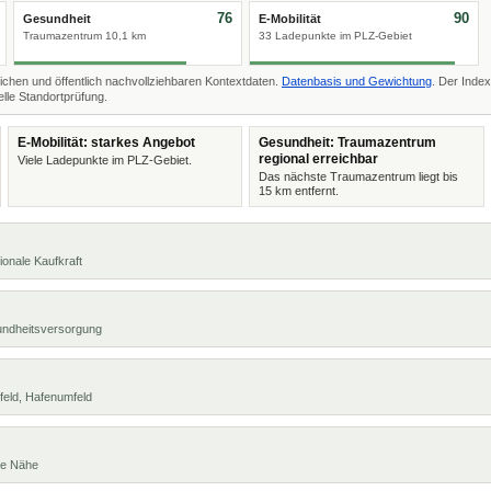
76
90
Gesundheit
E-Mobilität
Traumazentrum 10,1 km
33 Ladepunkte im PLZ-Gebiet
ichen und öffentlich nachvollziehbaren Kontextdaten.
Datenbasis und Gewichtung
. Der Index
lle Standortprüfung.
E-Mobilität: starkes Angebot
Gesundheit: Traumazentrum
regional erreichbar
Viele Ladepunkte im PLZ-Gebiet.
Das nächste Traumazentrum liegt bis
15 km entfernt.
ionale Kaufkraft
undheitsversorgung
feld, Hafenumfeld
te Nähe