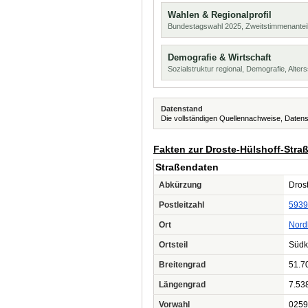
Wahlen & Regionalprofil
Bundestagswahl 2025, Zweitstimmenanteil
Demografie & Wirtschaft
Sozialstruktur regional, Demografie, Alters
Datenstand
Die vollständigen Quellennachweise, Datens
Fakten zur Droste-Hülshoff-Stra
Straßendaten
Abkürzung
Drost
Postleitzahl
5939
Ort
Nord
Ortsteil
Südk
Breitengrad
51.7
Längengrad
7.53
Vorwahl
0259