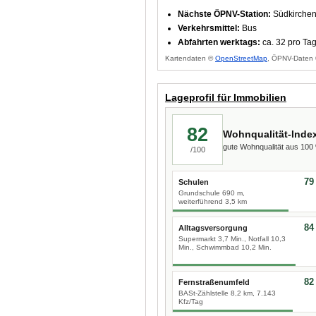
Nächste ÖPNV-Station:
Südkirchen,
Verkehrsmittel:
Bus
Abfahrten werktags:
ca. 32 pro Ta
Kartendaten ©
OpenStreetMap
, ÖPNV-Daten 
Lageprofil für Immobilien
82
Wohnqualität-Inde
gute Wohnqualität aus 10
/100
79
Schulen
Grundschule 690 m,
weiterführend 3,5 km
84
Alltagsversorgung
Supermarkt 3,7 Min., Notfall 10,3
Min., Schwimmbad 10,2 Min.
82
Fernstraßenumfeld
BASt-Zählstelle 8,2 km, 7.143
Kfz/Tag