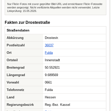
Nur Flickr-Fotos mit zuvor geprüfter Bild-URL und erreichbarer Flickr-Fotoseite
werden angezeigt. Nicht verifizierte Altquellen werden nicht verwendet. Letzte
Linkprüfung: 15.05.2026.
Fakten zur Drostestraße
Straßendaten
Abkürzung
Drostestr.
Postleitzahl
36037
Ort
Fulda
Ortsteil
Innenstadt
Breitengrad
50.552921
Längengrad
9.689569
Vorwahl
0661
Telefonnetz
Fulda
Land
Hessen
Regierungsbezirk
Reg.-Bez. Kassel