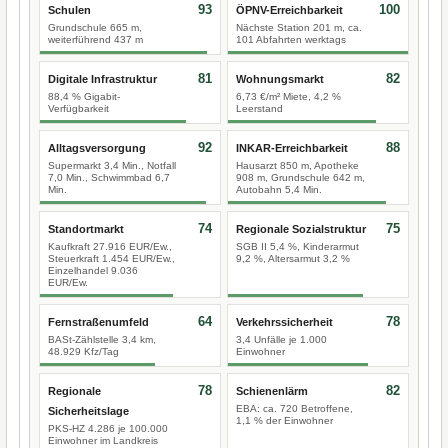
93
100
Schulen
ÖPNV-Erreichbarkeit
Grundschule 665 m,
Nächste Station 201 m, ca.
weiterführend 437 m
101 Abfahrten werktags
81
82
Digitale Infrastruktur
Wohnungsmarkt
88,4 % Gigabit-
6,73 €/m² Miete, 4,2 %
Verfügbarkeit
Leerstand
92
88
Alltagsversorgung
INKAR-Erreichbarkeit
Supermarkt 3,4 Min., Notfall
Hausarzt 850 m, Apotheke
7,0 Min., Schwimmbad 6,7
908 m, Grundschule 642 m,
Min.
Autobahn 5,4 Min.
74
75
Standortmarkt
Regionale Sozialstruktur
Kaufkraft 27.916 EUR/Ew.,
SGB II 5,4 %, Kinderarmut
Steuerkraft 1.454 EUR/Ew.,
9,2 %, Altersarmut 3,2 %
Einzelhandel 9.036
EUR/Ew.
64
78
Fernstraßenumfeld
Verkehrssicherheit
BASt-Zählstelle 3,4 km,
3,4 Unfälle je 1.000
48.929 Kfz/Tag
Einwohner
78
82
Regionale
Schienenlärm
EBA: ca. 720 Betroffene,
Sicherheitslage
1,1 % der Einwohner
PKS-HZ 4.286 je 100.000
Einwohner im Landkreis