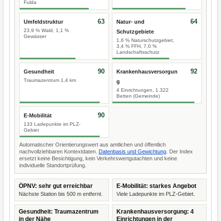
Fulda
63
64
Umfeldstruktur
Natur- und
23,9 % Wald, 1,1 %
Schutzgebiete
Gewässer
1,6 % Naturschutzgebiet,
3,4 % FFH, 7,0 %
Landschaftsschutz
90
92
Gesundheit
Krankenhausversorgun
Traumazentrum 1,4 km
g
4 Einrichtungen, 1.322
Betten (Gemeinde)
90
E-Mobilität
133 Ladepunkte im PLZ-
Gebiet
Automatischer Orientierungswert aus amtlichen und öffentlich
nachvollziehbaren Kontextdaten.
Datenbasis und Gewichtung
. Der Index
ersetzt keine Besichtigung, kein Verkehrswertgutachten und keine
individuelle Standortprüfung.
ÖPNV: sehr gut erreichbar
E-Mobilität: starkes Angebot
Nächste Station bis 500 m entfernt.
Viele Ladepunkte im PLZ-Gebiet.
Gesundheit: Traumazentrum
Krankenhausversorgung: 4
in der Nähe
Einrichtungen in der