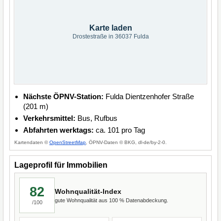
Karte laden
Drostestraße in 36037 Fulda
Nächste ÖPNV-Station:
Fulda Dientzenhofer Straße
(201 m)
Verkehrsmittel:
Bus, Rufbus
Abfahrten werktags:
ca. 101 pro Tag
Kartendaten ©
OpenStreetMap
, ÖPNV-Daten © BKG, dl-de/by-2-0.
Lageprofil für Immobilien
82
Wohnqualität-Index
gute Wohnqualität aus 100 % Datenabdeckung.
/100