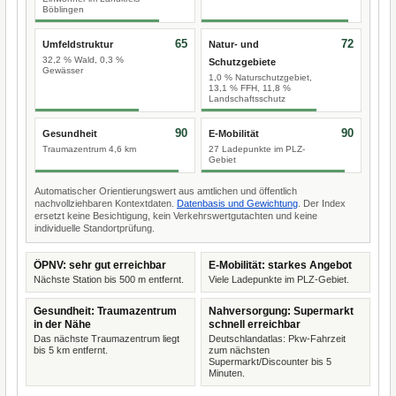
Böblingen
65
72
Umfeldstruktur
Natur- und
32,2 % Wald, 0,3 %
Schutzgebiete
Gewässer
1,0 % Naturschutzgebiet,
13,1 % FFH, 11,8 %
Landschaftsschutz
90
90
Gesundheit
E-Mobilität
Traumazentrum 4,6 km
27 Ladepunkte im PLZ-
Gebiet
Automatischer Orientierungswert aus amtlichen und öffentlich
nachvollziehbaren Kontextdaten.
Datenbasis und Gewichtung
. Der Index
ersetzt keine Besichtigung, kein Verkehrswertgutachten und keine
individuelle Standortprüfung.
ÖPNV: sehr gut erreichbar
E-Mobilität: starkes Angebot
Nächste Station bis 500 m entfernt.
Viele Ladepunkte im PLZ-Gebiet.
Gesundheit: Traumazentrum
Nahversorgung: Supermarkt
in der Nähe
schnell erreichbar
Das nächste Traumazentrum liegt
Deutschlandatlas: Pkw-Fahrzeit
bis 5 km entfernt.
zum nächsten
Supermarkt/Discounter bis 5
Minuten.