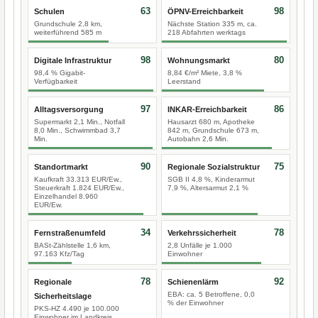
63
98
Schulen
ÖPNV-Erreichbarkeit
Grundschule 2,8 km,
Nächste Station 335 m, ca.
weiterführend 585 m
218 Abfahrten werktags
98
80
Digitale Infrastruktur
Wohnungsmarkt
98,4 % Gigabit-
8,84 €/m² Miete, 3,8 %
Verfügbarkeit
Leerstand
97
86
Alltagsversorgung
INKAR-Erreichbarkeit
Supermarkt 2,1 Min., Notfall
Hausarzt 680 m, Apotheke
8,0 Min., Schwimmbad 3,7
842 m, Grundschule 673 m,
Min.
Autobahn 2,6 Min.
90
75
Standortmarkt
Regionale Sozialstruktur
Kaufkraft 33.313 EUR/Ew.,
SGB II 4,8 %, Kinderarmut
Steuerkraft 1.824 EUR/Ew.,
7,9 %, Altersarmut 2,1 %
Einzelhandel 8.960
EUR/Ew.
34
78
Fernstraßenumfeld
Verkehrssicherheit
BASt-Zählstelle 1,6 km,
2,8 Unfälle je 1.000
97.163 Kfz/Tag
Einwohner
78
92
Regionale
Schienenlärm
EBA: ca. 5 Betroffene, 0,0
Sicherheitslage
% der Einwohner
PKS-HZ 4.490 je 100.000
Einwohner im Landkreis