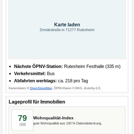
Karte laden
Drostestraße in 71277 Rutesheim
Nächste ÖPNV-Station:
Rutesheim Festhalle (335 m)
Verkehrsmittel:
Bus
Abfahrten werktags:
ca. 218 pro Tag
Kartendaten ©
OpenStreetMap
, ÖPNV-Daten © BKG, dl-de/by-2-0.
Lageprofil für Immobilien
79
Wohnqualität-Index
gute Wohnqualität aus 100 % Datenabdeckung.
/100