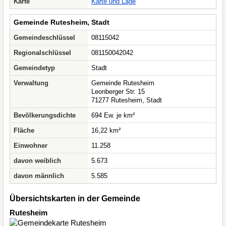
Karte
Karte und Lage
Gemeinde Rutesheim, Stadt
Gemeindeschlüssel
08115042
Regionalschlüssel
081150042042
Gemeindetyp
Stadt
Verwaltung
Gemeinde Rutesheim
Leonberger Str. 15
71277 Rutesheim, Stadt
Bevölkerungsdichte
694 Ew. je km²
Fläche
16,22 km²
Einwohner
11.258
davon weiblich
5.673
davon männlich
5.585
Übersichtskarten in der Gemeinde
Rutesheim