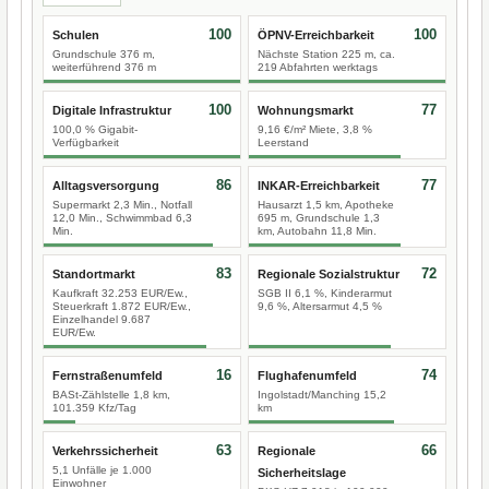
100
100
Schulen
ÖPNV-Erreichbarkeit
Grundschule 376 m,
Nächste Station 225 m, ca.
weiterführend 376 m
219 Abfahrten werktags
100
77
Digitale Infrastruktur
Wohnungsmarkt
100,0 % Gigabit-
9,16 €/m² Miete, 3,8 %
Verfügbarkeit
Leerstand
86
77
Alltagsversorgung
INKAR-Erreichbarkeit
Supermarkt 2,3 Min., Notfall
Hausarzt 1,5 km, Apotheke
12,0 Min., Schwimmbad 6,3
695 m, Grundschule 1,3
Min.
km, Autobahn 11,8 Min.
83
72
Standortmarkt
Regionale Sozialstruktur
Kaufkraft 32.253 EUR/Ew.,
SGB II 6,1 %, Kinderarmut
Steuerkraft 1.872 EUR/Ew.,
9,6 %, Altersarmut 4,5 %
Einzelhandel 9.687
EUR/Ew.
16
74
Fernstraßenumfeld
Flughafenumfeld
BASt-Zählstelle 1,8 km,
Ingolstadt/Manching 15,2
101.359 Kfz/Tag
km
63
66
Verkehrssicherheit
Regionale
5,1 Unfälle je 1.000
Sicherheitslage
Einwohner