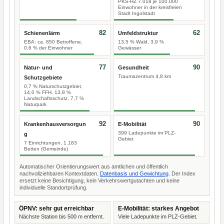
PKS-HZ 7.018 je 100.000
Einwohner in der kreisfreien
Stadt Ingolstadt
82
62
Schienenlärm
Umfeldstruktur
EBA: ca. 850 Betroffene,
13,5 % Wald, 3,9 %
0,6 % der Einwohner
Gewässer
77
90
Natur- und
Gesundheit
Traumazentrum 4,8 km
Schutzgebiete
0,7 % Naturschutzgebiet,
14,0 % FFH, 13,8 %
Landschaftsschutz, 7,7 %
Naturpark
92
90
Krankenhausversorgun
E-Mobilität
399 Ladepunkte im PLZ-
g
Gebiet
7 Einrichtungen, 1.183
Betten (Gemeinde)
Automatischer Orientierungswert aus amtlichen und öffentlich
nachvollziehbaren Kontextdaten.
Datenbasis und Gewichtung
. Der Index
ersetzt keine Besichtigung, kein Verkehrswertgutachten und keine
individuelle Standortprüfung.
ÖPNV: sehr gut erreichbar
E-Mobilität: starkes Angebot
Nächste Station bis 500 m entfernt.
Viele Ladepunkte im PLZ-Gebiet.