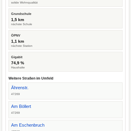
solide Wohnqualität
Grundschule
1,5 km
nächste Schule
ÖPNV
1,1 km
nächste Station
Gigabit
74,9 %
Haushalte
Weitere Straßen im Umfeld
Ährenstr.
47269
Am Böllert
47269
Am Eschenbruch