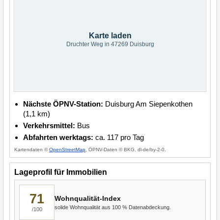
Karte laden
Druchter Weg in 47269 Duisburg
Nächste ÖPNV-Station:
Duisburg Am Siepenkothen
(1,1 km)
Verkehrsmittel:
Bus
Abfahrten werktags:
ca. 117 pro Tag
Kartendaten ©
OpenStreetMap
, ÖPNV-Daten © BKG, dl-de/by-2-0.
Lageprofil für Immobilien
71
Wohnqualität-Index
solide Wohnqualität aus 100 % Datenabdeckung.
/100