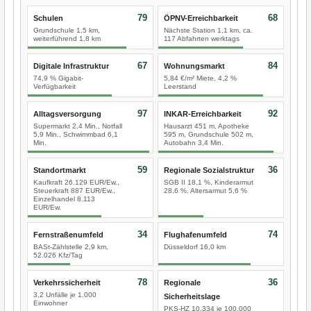
79
68
Schulen
ÖPNV-Erreichbarkeit
Grundschule 1,5 km,
Nächste Station 1,1 km, ca.
weiterführend 1,8 km
117 Abfahrten werktags
67
84
Digitale Infrastruktur
Wohnungsmarkt
74,9 % Gigabit-
5,84 €/m² Miete, 4,2 %
Verfügbarkeit
Leerstand
97
92
Alltagsversorgung
INKAR-Erreichbarkeit
Supermarkt 2,4 Min., Notfall
Hausarzt 451 m, Apotheke
5,9 Min., Schwimmbad 6,1
595 m, Grundschule 502 m,
Min.
Autobahn 3,4 Min.
59
36
Standortmarkt
Regionale Sozialstruktur
Kaufkraft 26.129 EUR/Ew.,
SGB II 18,1 %, Kinderarmut
Steuerkraft 887 EUR/Ew.,
28,6 %, Altersarmut 5,6 %
Einzelhandel 8.113
EUR/Ew.
34
74
Fernstraßenumfeld
Flughafenumfeld
BASt-Zählstelle 2,9 km,
Düsseldorf 16,0 km
52.026 Kfz/Tag
78
36
Verkehrssicherheit
Regionale
3,2 Unfälle je 1.000
Sicherheitslage
Einwohner
PKS-HZ 10.334 je 100.000