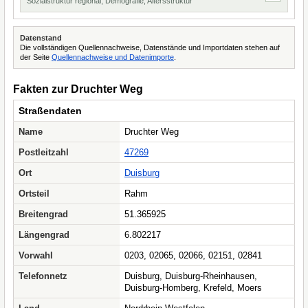
Sozialstruktur regional, Demografie, Altersstruktur
Datenstand
Die vollständigen Quellennachweise, Datenstände und Importdaten stehen auf
der Seite
Quellennachweise und Datenimporte
.
Fakten zur Druchter Weg
Straßendaten
Name
Druchter Weg
Postleitzahl
47269
Ort
Duisburg
Ortsteil
Rahm
Breitengrad
51.365925
Längengrad
6.802217
Vorwahl
0203, 02065, 02066, 02151, 02841
Telefonnetz
Duisburg, Duisburg-Rheinhausen,
Duisburg-Homberg, Krefeld, Moers