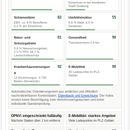
Einwohner in der kreisfreien
Stadt Duisburg
82
55
Schienenlärm
Umfeldstruktur
EBA: ca. 870 Betroffene,
6,8 % Wald, 8,5 %
0,2 % der Einwohner
Gewässer
81
90
Natur- und
Gesundheit
Traumazentrum 2,0 km
Schutzgebiete
5,6 % Naturschutzgebiet,
2,5 % FFH, 26,7 %
Landschaftsschutz
92
90
Krankenhausversorgun
E-Mobilität
35 Ladepunkte im PLZ-
g
Gebiet
13 Einrichtungen, 3.736
Betten (Gemeinde)
Automatischer Orientierungswert aus amtlichen und öffentlich
nachvollziehbaren Kontextdaten.
Datenbasis und Gewichtung
. Der Index
ersetzt keine Besichtigung, kein Verkehrswertgutachten und keine
individuelle Standortprüfung.
ÖPNV: eingeschränkt fußläufig
E-Mobilität: starkes Angebot
Nächste Station über 1 km entfernt.
Viele Ladepunkte im PLZ-Gebiet.