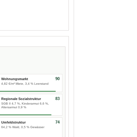
90
Wohnungsmarkt
4,82 €/m² Miete, 3,4 % Leerstand
83
Regionale Sozialstruktur
SGB II 4,7 %, Kinderarmut 6,6 %,
Altersarmut 0,9 %
74
Umfeldstruktur
64,2 % Wald, 0,5 % Gewässer