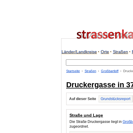
Länder/Landkreise
·
Orte
·
Straßen
·
Startseite
Straßen
Großbartloff
Druck
Druckergasse in 37
Auf dieser Seite
Grundstücksreport
Straße und Lage
Die Straße Druckergasse liegt in
Großba
zugeordnet.