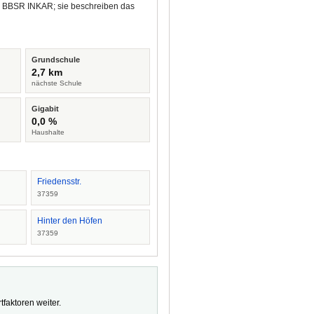
nd BBSR INKAR; sie beschreiben das
Grundschule
2,7 km
nächste Schule
Gigabit
0,0 %
Haushalte
Friedensstr.
37359
Hinter den Höfen
37359
faktoren weiter.