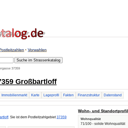
Postleitzahlen
·
Vorwahlen
ergasse 37359
359 Großbartloff
Immobilienmarkt
Karte
Lageprofil
Fakten
Finanzstruktur
Datenstand
Wohn- und Standortprofi
rtloff
. Sie ist dem Postleitzahlgebiet
37359
Wohnqualität
71/100 - solide Wohnqualität