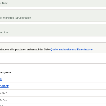
te Nähe
e, Wahlkreis-Strukturdaten
struktur
tände und Importdaten stehen auf der Seite
Quellennachweise und Datenimporte
.
kergasse
9
artloff
50675
09719