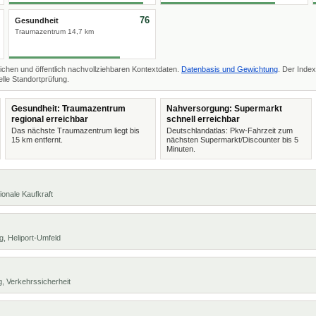
76
Gesundheit
Traumazentrum 14,7 km
ichen und öffentlich nachvollziehbaren Kontextdaten.
Datenbasis und Gewichtung
. Der Index
lle Standortprüfung.
Gesundheit: Traumazentrum
Nahversorgung: Supermarkt
regional erreichbar
schnell erreichbar
Das nächste Traumazentrum liegt bis
Deutschlandatlas: Pkw-Fahrzeit zum
15 km entfernt.
nächsten Supermarkt/Discounter bis 5
Minuten.
ionale Kaufkraft
, Heliport-Umfeld
, Verkehrssicherheit