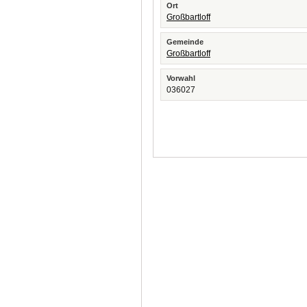
Ort
Großbartloff
Gemeinde
Großbartloff
Vorwahl
036027