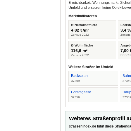
Erreichbarkeit, Wohnungsmarkt, Sicher
Umfeld und ersetzen keine Objektbewe
Marktindikatoren
Ø Nettokaltmiete
Leerst
4,82 €/m²
3,4 
Zensus 2022
Zensus
Ø Wohnfläche
Angeb
116,6 m²
7,00 
Zensus 2022
BBSR I
Weitere Straßen im Umfeld
Backsplan
Bahnh
37359
3735
Grimmgasse
Haupt
37359
3735
Weiteres Straßenprofil a
strassenindex.de führt diese Straßenda