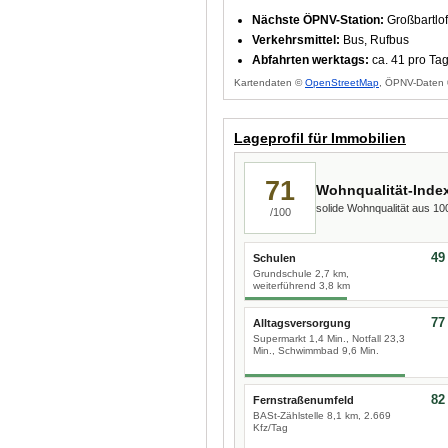
Nächste ÖPNV-Station:
Großbartlof
Verkehrsmittel:
Bus, Rufbus
Abfahrten werktags:
ca. 41 pro Ta
Kartendaten ©
OpenStreetMap
, ÖPNV-Daten 
Lageprofil für Immobilien
71
Wohnqualität-Inde
solide Wohnqualität aus 1
/100
49
Schulen
Grundschule 2,7 km,
weiterführend 3,8 km
77
Alltagsversorgung
Supermarkt 1,4 Min., Notfall 23,3
Min., Schwimmbad 9,6 Min.
82
Fernstraßenumfeld
BASt-Zählstelle 8,1 km, 2.669
Kfz/Tag