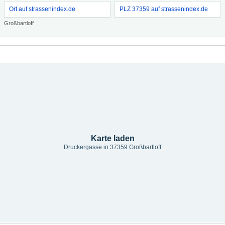
Ort auf strassenindex.de
PLZ 37359 auf strassenindex.de
Großbartloff
Karte laden
Druckergasse in 37359 Großbartloff