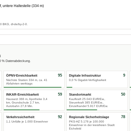
f, untere Haltestelle (334 m)
g
© BKG, dl-de/by-2-0.
x
00 % Datenabdeckung.
95
9
ÖPNV-Erreichbarkeit
Digitale Infrastruktur
Nächste Station 334 m, ca. 41
0,0 % Gigabit-Verfügbarkeit
Abfahrten werktags
59
50
INKAR-Erreichbarkeit
Standortmarkt
Hausarzt 366 m, Apotheke 3,4
Kaufkraft 25.043 EUR/Ew.,
km, Grundschule 2,7 km,
Steuerkraft 385 EUR/Ew.,
Autobahn 27,8 Min.
Einzelhandel 5.917 EUR/Ew.
92
78
Verkehrssicherheit
Regionale Sicherheitslage
1,1 Unfälle je 1.000 Einwohner
PKS-HZ 5.176 je 100.000
Einwohner in der kreisfreien Stadt
Eichsfeld