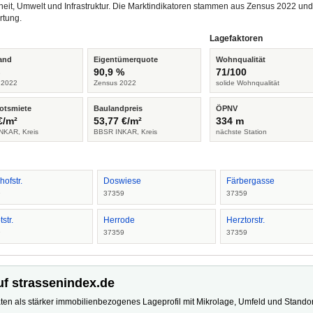
heit, Umwelt und Infrastruktur. Die Marktindikatoren stammen aus Zensus 2022 u
rtung.
Lagefaktoren
and
Eigentümerquote
Wohnqualität
%
90,9 %
71/100
 2022
Zensus 2022
solide Wohnqualität
otsmiete
Baulandpreis
ÖPNV
€/m²
53,77 €/m²
334 m
NKAR, Kreis
BBSR INKAR, Kreis
nächste Station
ofstr.
Doswiese
Färbergasse
9
37359
37359
str.
Herrode
Herztorstr.
9
37359
37359
uf strassenindex.de
ten als stärker immobilienbezogenes Lageprofil mit Mikrolage, Umfeld und Standort