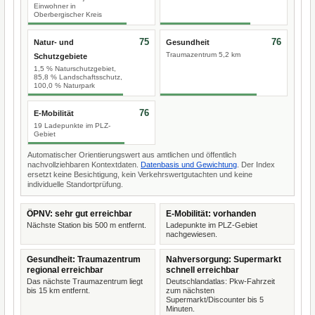
Einwohner in
Oberbergischer Kreis
75
76
Natur- und
Gesundheit
Traumazentrum 5,2 km
Schutzgebiete
1,5 % Naturschutzgebiet,
85,8 % Landschaftsschutz,
100,0 % Naturpark
76
E-Mobilität
19 Ladepunkte im PLZ-
Gebiet
Automatischer Orientierungswert aus amtlichen und öffentlich
nachvollziehbaren Kontextdaten.
Datenbasis und Gewichtung
. Der Index
ersetzt keine Besichtigung, kein Verkehrswertgutachten und keine
individuelle Standortprüfung.
ÖPNV: sehr gut erreichbar
E-Mobilität: vorhanden
Nächste Station bis 500 m entfernt.
Ladepunkte im PLZ-Gebiet
nachgewiesen.
Gesundheit: Traumazentrum
Nahversorgung: Supermarkt
regional erreichbar
schnell erreichbar
Das nächste Traumazentrum liegt
Deutschlandatlas: Pkw-Fahrzeit
bis 15 km entfernt.
zum nächsten
Supermarkt/Discounter bis 5
Minuten.