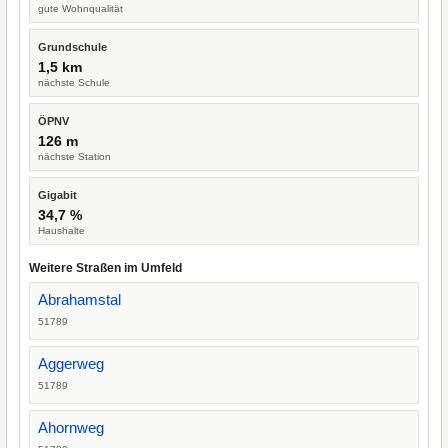
gute Wohnqualität
Grundschule
1,5 km
nächste Schule
ÖPNV
126 m
nächste Station
Gigabit
34,7 %
Haushalte
Weitere Straßen im Umfeld
Abrahamstal
51789
Aggerweg
51789
Ahornweg