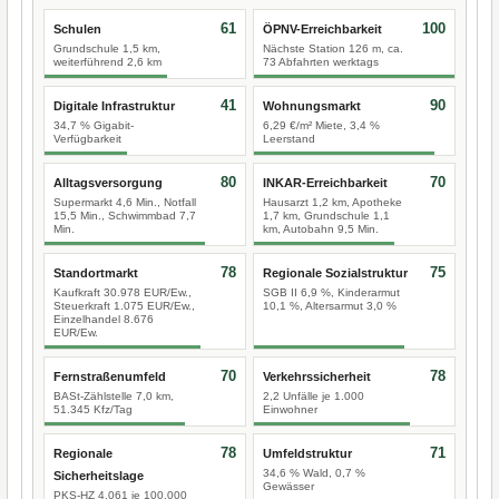
61
100
Schulen
ÖPNV-Erreichbarkeit
Grundschule 1,5 km,
Nächste Station 126 m, ca.
weiterführend 2,6 km
73 Abfahrten werktags
41
90
Digitale Infrastruktur
Wohnungsmarkt
34,7 % Gigabit-
6,29 €/m² Miete, 3,4 %
Verfügbarkeit
Leerstand
80
70
Alltagsversorgung
INKAR-Erreichbarkeit
Supermarkt 4,6 Min., Notfall
Hausarzt 1,2 km, Apotheke
15,5 Min., Schwimmbad 7,7
1,7 km, Grundschule 1,1
Min.
km, Autobahn 9,5 Min.
78
75
Standortmarkt
Regionale Sozialstruktur
Kaufkraft 30.978 EUR/Ew.,
SGB II 6,9 %, Kinderarmut
Steuerkraft 1.075 EUR/Ew.,
10,1 %, Altersarmut 3,0 %
Einzelhandel 8.676
EUR/Ew.
70
78
Fernstraßenumfeld
Verkehrssicherheit
BASt-Zählstelle 7,0 km,
2,2 Unfälle je 1.000
51.345 Kfz/Tag
Einwohner
78
71
Regionale
Umfeldstruktur
34,6 % Wald, 0,7 %
Sicherheitslage
Gewässer
PKS-HZ 4.061 je 100.000