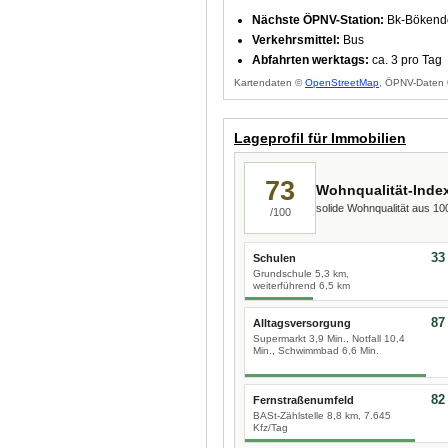
Nächste ÖPNV-Station:
Bk-Bökendo
Verkehrsmittel:
Bus
Abfahrten werktags:
ca. 3 pro Tag
Kartendaten ©
OpenStreetMap
, ÖPNV-Daten 
Lageprofil für Immobilien
73
Wohnqualität-Inde
solide Wohnqualität aus 1
/100
33
Schulen
Grundschule 5,3 km,
weiterführend 6,5 km
87
Alltagsversorgung
Supermarkt 3,9 Min., Notfall 10,4
Min., Schwimmbad 6,6 Min.
82
Fernstraßenumfeld
BASt-Zählstelle 8,8 km, 7.645
Kfz/Tag