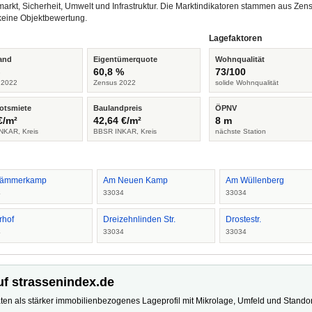
arkt, Sicherheit, Umwelt und Infrastruktur. Die Marktindikatoren stammen aus Z
keine Objektbewertung.
Lagefaktoren
and
Eigentümerquote
Wohnqualität
%
60,8 %
73/100
 2022
Zensus 2022
solide Wohnqualität
otsmiete
Baulandpreis
ÖPNV
€/m²
42,64 €/m²
8 m
NKAR, Kreis
BBSR INKAR, Kreis
nächste Station
Lämmerkamp
Am Neuen Kamp
Am Wüllenberg
4
33034
33034
rhof
Dreizehnlinden Str.
Drostestr.
4
33034
33034
uf strassenindex.de
ten als stärker immobilienbezogenes Lageprofil mit Mikrolage, Umfeld und Standort