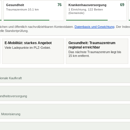
76
69
Gesundheit
Krankenhausversorgung
Traumazentrum 10,1 km
1 Einrichtung, 122 Betten
(Gemeinde)
ichen und öffentlich nachvollziehbaren Kontextdaten.
Datenbasis und Gewichtung
. Der Index
lle Standortprüfung.
E-Mobilität: starkes Angebot
Gesundheit: Traumazentrum
regional erreichbar
Viele Ladepunkte im PLZ-Gebiet.
Das nächste Traumazentrum liegt bis
15 km entfernt.
ionale Kaufkraft
undheitsversorgung
 Motorisierung