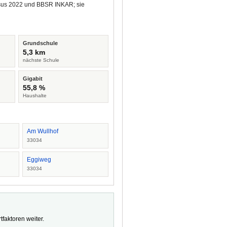
ensus 2022 und BBSR INKAR; sie
Grundschule
5,3 km
nächste Schule
Gigabit
55,8 %
Haushalte
Am Wullhof
33034
Eggiweg
33034
faktoren weiter.