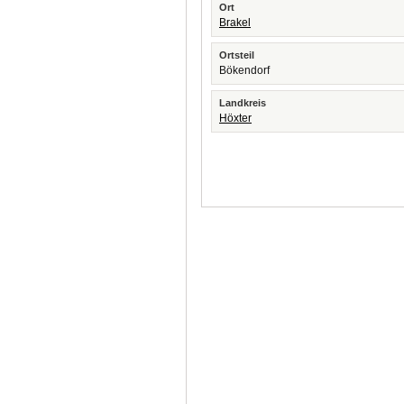
Ort
Brakel
Ortsteil
Bökendorf
Landkreis
Höxter