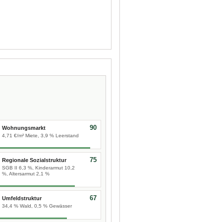
90
Wohnungsmarkt
4,71 €/m² Miete, 3,9 % Leerstand
75
Regionale Sozialstruktur
SGB II 6,3 %, Kinderarmut 10,2
%, Altersarmut 2,1 %
67
Umfeldstruktur
34,4 % Wald, 0,5 % Gewässer