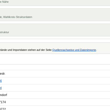
te Nähe
e, Wahlkreis-Strukturdaten
struktur
tände und Importdaten stehen auf der Seite
Quellennachweise und Datenimporte
.
str.
4
el
ndorf
7174
0772