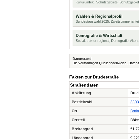
Kulturumfeld, Schutzgebiete, Schutzgebie
Wahlen & Regionalprofil
Bundestagswahl 2025, Zweitstimmenanteil
Demografie & Wirtschaft
Sozialstruktur regional, Demografie, Alters
Datenstand
Die vollständigen Quellennachweise, Datens
Fakten zur Drudestraße
Straßendaten
Abkürzung
Drude
Postleitzahl
3303
Ort
Brak
Ortsteil
Böke
Breitengrad
51.7
Längengrad
9.22