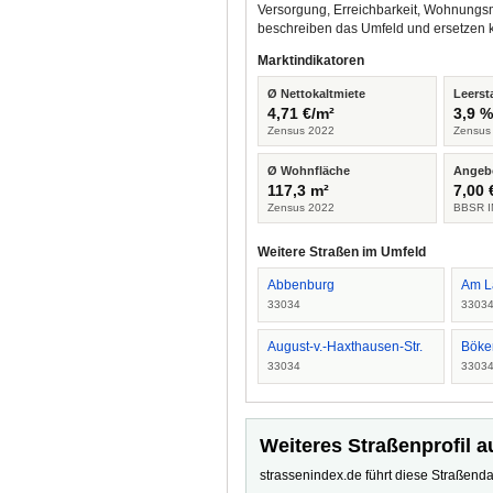
Versorgung, Erreichbarkeit, Wohnungsm
beschreiben das Umfeld und ersetzen 
Marktindikatoren
Ø Nettokaltmiete
Leerst
4,71 €/m²
3,9 
Zensus 2022
Zensus
Ø Wohnfläche
Angeb
117,3 m²
7,00 
Zensus 2022
BBSR I
Weitere Straßen im Umfeld
Abbenburg
Am 
33034
3303
August-v.-Haxthausen-Str.
Böke
33034
3303
Weiteres Straßenprofil a
strassenindex.de führt diese Straßenda