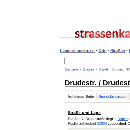
Länder/Landkreise
·
Orte
·
Straßen
·
Startseite
Straßen
Brakel
Drudestr. 3
Drudestr. / Drudes
Auf dieser Seite
Grundstücksreport
Straße und Lage
Die Straße Drudestraße liegt in
Brakel
i
Postleitzahlgebiet
33034
zugeordnet. O