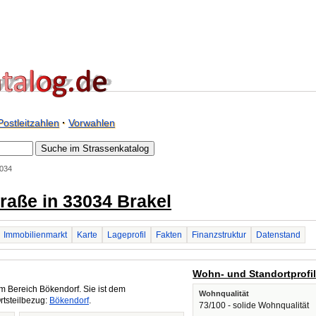
Postleitzahlen
·
Vorwahlen
3034
traße in 33034 Brakel
Immobilienmarkt
Karte
Lageprofil
Fakten
Finanzstruktur
Datenstand
Wohn- und Standortprofi
m Bereich Bökendorf. Sie ist dem
Wohnqualität
rtsteilbezug:
Bökendorf
.
73/100 - solide Wohnqualität