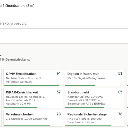
rf, Grundschule (8 m)
© BKG, dl-de/by-2-0.
x
00 % Datenabdeckung.
94
51
ÖPNV-Erreichbarkeit
Digitale Infrastruktur
Nächste Station 8 m, ca. 3
55,8 % Gigabit-Verfügbarkeit
Abfahrten werktags
57
65
INKAR-Erreichbarkeit
Standortmarkt
Hausarzt 1,8 km, Apotheke 2,7
Kaufkraft 28.493 EUR/Ew.,
km, Grundschule 2,3 km,
Steuerkraft 900 EUR/Ew.,
Autobahn 30,0 Min.
Einzelhandel 7.771 EUR/Ew.
78
78
Verkehrssicherheit
Regionale Sicherheitslage
3,1 Unfälle je 1.000 Einwohner
PKS-HZ 4.891 je 100.000
Einwohner in Höxter