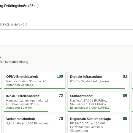
g Drüdingstraße (35 m)
g
© BKG, dl-de/by-2-0.
x
0 % Datenabdeckung.
100
93
ÖPNV-Erreichbarkeit
Digitale Infrastruktur
Nächste Station 35 m, ca. 90
93,8 % Gigabit-Verfügbarkeit
Abfahrten werktags
72
69
INKAR-Erreichbarkeit
Standortmarkt
Hausarzt 1,1 km, Apotheke 1,3
Kaufkraft 27.051 EUR/Ew.,
km, Grundschule 918 m,
Steuerkraft 1.193 EUR/Ew.,
Autobahn 10,9 Min.
Einzelhandel 7.980 EUR/Ew.
78
88
Verkehrssicherheit
Regionale Sicherheitslage
3,9 Unfälle je 1.000 Einwohner
PKS-HZ 3.571 je 100.000
Einwohner im Landkreis
Cloppenburg