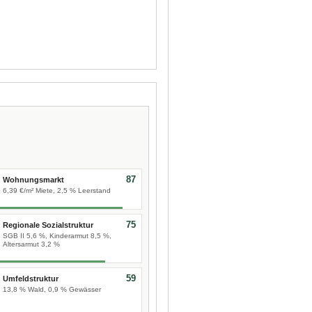
87
Wohnungsmarkt
6,39 €/m² Miete, 2,5 % Leerstand
75
Regionale Sozialstruktur
SGB II 5,6 %, Kinderarmut 8,5 %,
Altersarmut 3,2 %
59
Umfeldstruktur
13,8 % Wald, 0,9 % Gewässer