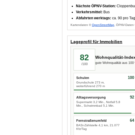
Nächste ÖPNV-Station:
Cloppenbur
Verkehrsmittel:
Bus
Abfahrten werktags:
ca. 90 pro Ta
Kartendaten ©
OpenStreetMap
, ÖPNV-Daten 
Lageprofil für Immobilien
82
Wohnqualität-Inde
gute Wohnqualität aus 10
/100
100
Schulen
Grundschule 273 m,
weiterführend 270 m
92
Alltagsversorgung
Supermarkt 3,2 Min., Notfall 5,8
Min., Schwimmbad 5,1 Min.
64
Fernstraßenumfeld
BASt-Zählstelle 4,1 km, 21.077
Kfz/Tag