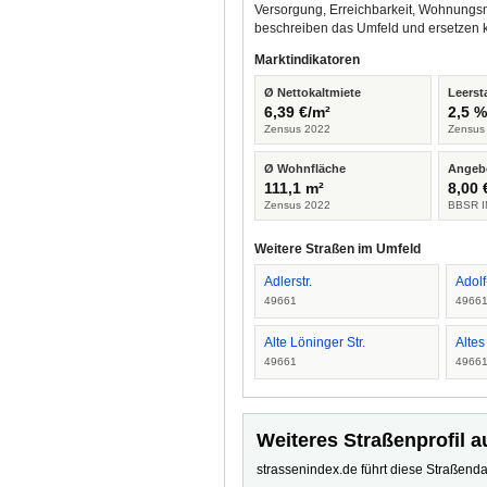
Versorgung, Erreichbarkeit, Wohnungsm
beschreiben das Umfeld und ersetzen 
Marktindikatoren
Ø Nettokaltmiete
Leerst
6,39 €/m²
2,5 
Zensus 2022
Zensus
Ø Wohnfläche
Angeb
111,1 m²
8,00 
Zensus 2022
BBSR I
Weitere Straßen im Umfeld
Adlerstr.
Adol
49661
4966
Alte Löninger Str.
Altes
49661
4966
Weiteres Straßenprofil a
strassenindex.de führt diese Straßenda