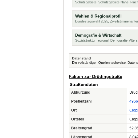
Schutzgebiete, Schutzgebiete Nähe, Flä
Wahlen & Regionalprofil
Bundestagswahl 2025, Zweitstimmenanteil
Demografie & Wirtschaft
Sozialstruktur regional, Demografie, Alters
Datenstand
Die vollständigen Quellennachweise, Datens
Fakten zur Drüdingstraße
Straßendaten
Abkürzung
Drüdi
Postleitzahl
4966
Ort
Clop
Ortsteil
Clop
Breitengrad
52.8
Längengrad
8.04