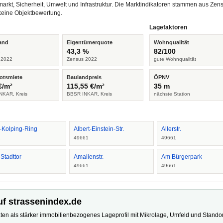
arkt, Sicherheit, Umwelt und Infrastruktur. Die Marktindikatoren stammen aus Z
keine Objektbewertung.
Lagefaktoren
and
Eigentümerquote
Wohnqualität
%
43,3 %
82/100
 2022
Zensus 2022
gute Wohnqualität
otsmiete
Baulandpreis
ÖPNV
€/m²
115,55 €/m²
35 m
NKAR, Kreis
BBSR INKAR, Kreis
nächste Station
f-Kolping-Ring
Albert-Einstein-Str.
Allerstr.
1
49661
49661
 Stadttor
Amalienstr.
Am Bürgerpark
1
49661
49661
uf strassenindex.de
ten als stärker immobilienbezogenes Lageprofil mit Mikrolage, Umfeld und Standort