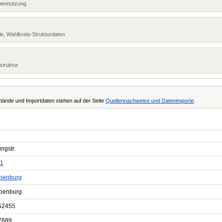
chennutzung
e, Wahlkreis-Strukturdaten
struktur
tände und Importdaten stehen auf der Seite
Quellennachweise und Datenimporte
.
ngstr.
1
penburg
penburg
52455
7689