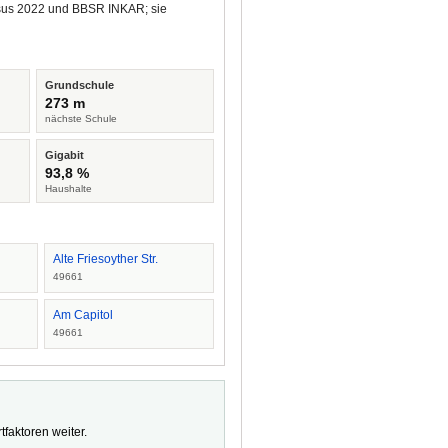
ensus 2022 und BBSR INKAR; sie
Grundschule
273 m
nächste Schule
Gigabit
93,8 %
Haushalte
Alte Friesoyther Str.
49661
Am Capitol
49661
faktoren weiter.