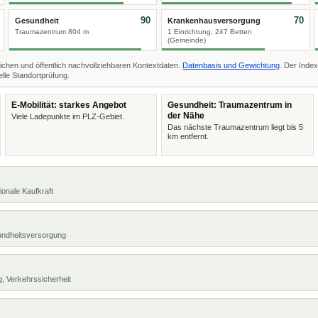
90
70
Gesundheit
Krankenhausversorgung
Traumazentrum 804 m
1 Einrichtung, 247 Betten
(Gemeinde)
ichen und öffentlich nachvollziehbaren Kontextdaten.
Datenbasis und Gewichtung
. Der Index
lle Standortprüfung.
E-Mobilität: starkes Angebot
Gesundheit: Traumazentrum in
der Nähe
Viele Ladepunkte im PLZ-Gebiet.
Das nächste Traumazentrum liegt bis 5
km entfernt.
ionale Kaufkraft
undheitsversorgung
, Verkehrssicherheit