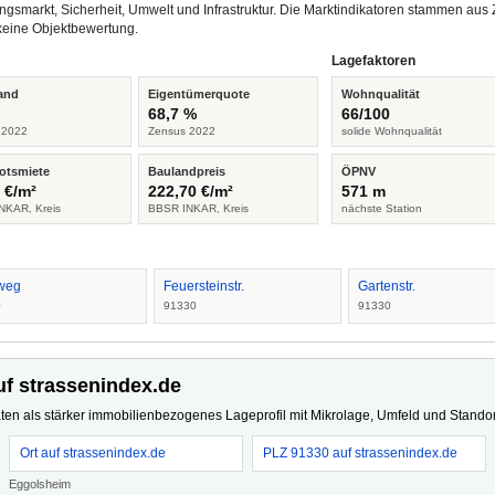
ngsmarkt, Sicherheit, Umwelt und Infrastruktur. Die Marktindikatoren stammen a
keine Objektbewertung.
Lagefaktoren
and
Eigentümerquote
Wohnqualität
%
68,7 %
66/100
 2022
Zensus 2022
solide Wohnqualität
otsmiete
Baulandpreis
ÖPNV
 €/m²
222,70 €/m²
571 m
NKAR, Kreis
BBSR INKAR, Kreis
nächste Station
weg
Feuersteinstr.
Gartenstr.
0
91330
91330
uf strassenindex.de
ten als stärker immobilienbezogenes Lageprofil mit Mikrolage, Umfeld und Standort
Ort auf strassenindex.de
PLZ 91330 auf strassenindex.de
Eggolsheim