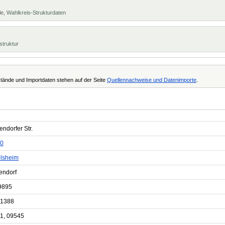
e, Wahlkreis-Strukturdaten
struktur
tände und Importdaten stehen auf der Seite
Quellennachweise und Datenimporte
.
ndorfer Str.
0
lsheim
endorf
9895
11388
1, 09545