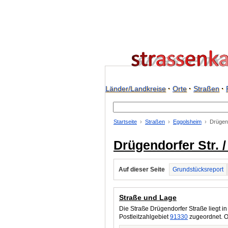
Länder/Landkreise
·
Orte
·
Straßen
·
Startseite
Straßen
Eggolsheim
Drügend
Drügendorfer Str. 
Auf dieser Seite
Grundstücksreport
Straße und Lage
Die Straße Drügendorfer Straße liegt i
Postleitzahlgebiet
91330
zugeordnet. O