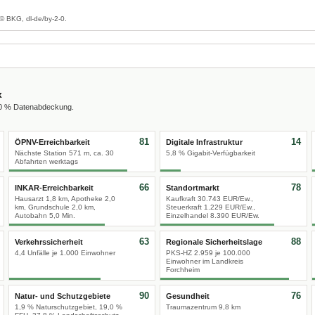
g
© BKG, dl-de/by-2-0.
x
00 % Datenabdeckung.
81
14
ÖPNV-Erreichbarkeit
Digitale Infrastruktur
Nächste Station 571 m, ca. 30
5,8 % Gigabit-Verfügbarkeit
Abfahrten werktags
66
78
INKAR-Erreichbarkeit
Standortmarkt
Hausarzt 1,8 km, Apotheke 2,0
Kaufkraft 30.743 EUR/Ew.,
km, Grundschule 2,0 km,
Steuerkraft 1.229 EUR/Ew.,
Autobahn 5,0 Min.
Einzelhandel 8.390 EUR/Ew.
63
88
Verkehrssicherheit
Regionale Sicherheitslage
4,4 Unfälle je 1.000 Einwohner
PKS-HZ 2.959 je 100.000
Einwohner im Landkreis
Forchheim
90
76
Natur- und Schutzgebiete
Gesundheit
1,9 % Naturschutzgebiet, 19,0 %
Traumazentrum 9,8 km