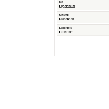
Ort
Eggolsheim
Ortsteil
Drosendorf
Landkreis
Forchheim