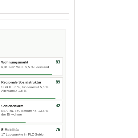
83
Wohnungsmarkt
6,31 €/m² Miete, 5,5 % Leerstand
89
Regionale Sozialstruktur
SGB II 3,6 %, Kinderarmut 5,5 %,
Altersarmut 1,6 %
42
Schienenlärm
EBA: ca. 850 Betroffene, 13,4 %
der Einwohner
76
E-Mobilität
17 Ladepunkte im PLZ-Gebiet