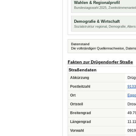
Wahlen & Regionalprofil
Bundestagswahl 2025, Zweitstimmenanteil
Demografie & Wirtschaft
Sozialstruktur regional, Demografie, Alters
Datenstand
Die vollständigen Quellennachweise, Datens
Fakten zur Drügendorfer Straße
Straßendaten
Abkürzung
Drüge
Postleitzahl
9133
Ort
Eggo
Ortsteil
Dros
Breitengrad
49.7
Längengrad
11.1
Vorwahl
0919