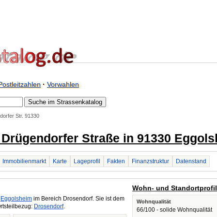
Postleitzahlen
·
Vorwahlen
orfer Str. 91330
/ Drügendorfer Straße in 91330 Eggol
Immobilienmarkt
Karte
Lageprofil
Fakten
Finanzstruktur
Datenstand
Wohn- und Standortprofi
n
Eggolsheim
im Bereich Drosendorf. Sie ist dem
Wohnqualität
rtsteilbezug:
Drosendorf
.
66/100 - solide Wohnqualität