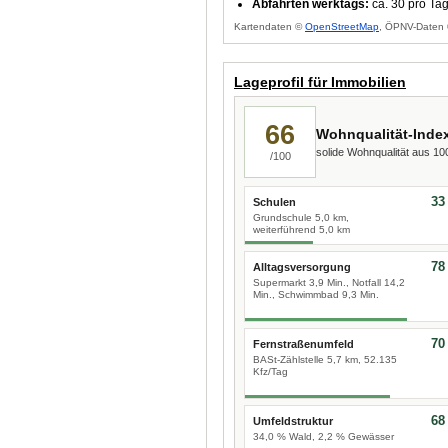
Abfahrten werktags:
ca. 30 pro Ta
Kartendaten ©
OpenStreetMap
, ÖPNV-Daten 
Lageprofil für Immobilien
66
Wohnqualität-Inde
solide Wohnqualität aus 1
/100
33
Schulen
Grundschule 5,0 km,
weiterführend 5,0 km
78
Alltagsversorgung
Supermarkt 3,9 Min., Notfall 14,2
Min., Schwimmbad 9,3 Min.
70
Fernstraßenumfeld
BASt-Zählstelle 5,7 km, 52.135
Kfz/Tag
68
Umfeldstruktur
34,0 % Wald, 2,2 % Gewässer