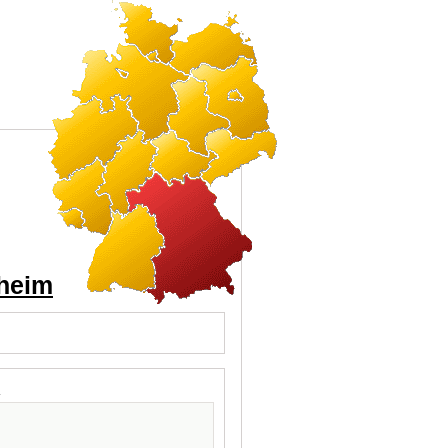
sheim
l