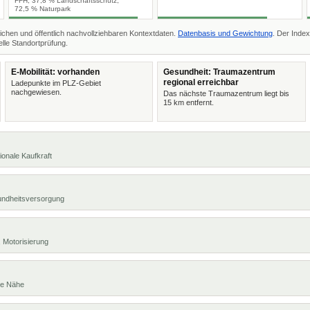
FFH, 37,8 % Landschaftsschutz,
72,5 % Naturpark
ichen und öffentlich nachvollziehbaren Kontextdaten.
Datenbasis und Gewichtung
. Der Index
lle Standortprüfung.
E-Mobilität: vorhanden
Gesundheit: Traumazentrum
regional erreichbar
Ladepunkte im PLZ-Gebiet
nachgewiesen.
Das nächste Traumazentrum liegt bis
15 km entfernt.
ionale Kaufkraft
undheitsversorgung
 Motorisierung
te Nähe