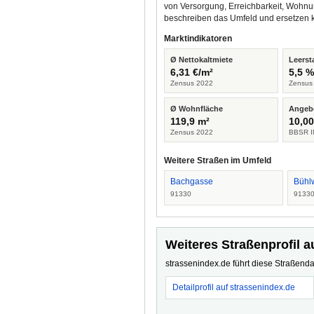
von Versorgung, Erreichbarkeit, Wohnu
beschreiben das Umfeld und ersetzen 
Marktindikatoren
Ø Nettokaltmiete
Leerst
6,31 €/m²
5,5 
Zensus 2022
Zensus
Ø Wohnfläche
Angeb
119,9 m²
10,00
Zensus 2022
BBSR I
Weitere Straßen im Umfeld
Bachgasse
Bühl
91330
9133
Weiteres Straßenprofil a
strassenindex.de führt diese Straßenda
Detailprofil auf strassenindex.de