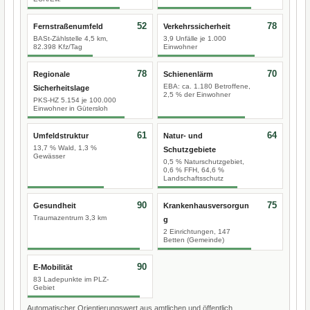
52
78
Fernstraßenumfeld
Verkehrssicherheit
BASt-Zählstelle 4,5 km,
3,9 Unfälle je 1.000
82.398 Kfz/Tag
Einwohner
78
70
Regionale
Schienenlärm
EBA: ca. 1.180 Betroffene,
Sicherheitslage
2,5 % der Einwohner
PKS-HZ 5.154 je 100.000
Einwohner in Gütersloh
61
64
Umfeldstruktur
Natur- und
13,7 % Wald, 1,3 %
Schutzgebiete
Gewässer
0,5 % Naturschutzgebiet,
0,6 % FFH, 64,6 %
Landschaftsschutz
90
75
Gesundheit
Krankenhausversorgun
Traumazentrum 3,3 km
g
2 Einrichtungen, 147
Betten (Gemeinde)
90
E-Mobilität
83 Ladepunkte im PLZ-
Gebiet
Automatischer Orientierungswert aus amtlichen und öffentlich