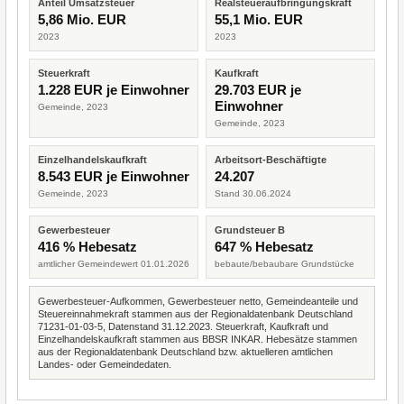
Anteil Umsatzsteuer
Realsteueraufbringungskraft
5,86 Mio. EUR
55,1 Mio. EUR
2023
2023
Steuerkraft
Kaufkraft
1.228 EUR je Einwohner
29.703 EUR je
Einwohner
Gemeinde, 2023
Gemeinde, 2023
Einzelhandelskaufkraft
Arbeitsort-Beschäftigte
8.543 EUR je Einwohner
24.207
Gemeinde, 2023
Stand 30.06.2024
Gewerbesteuer
Grundsteuer B
416 % Hebesatz
647 % Hebesatz
amtlicher Gemeindewert 01.01.2026
bebaute/bebaubare Grundstücke
Gewerbesteuer-Aufkommen, Gewerbesteuer netto, Gemeindeanteile und
Steuereinnahmekraft stammen aus der Regionaldatenbank Deutschland
71231-01-03-5, Datenstand 31.12.2023. Steuerkraft, Kaufkraft und
Einzelhandelskaufkraft stammen aus BBSR INKAR. Hebesätze stammen
aus der Regionaldatenbank Deutschland bzw. aktuelleren amtlichen
Landes- oder Gemeindedaten.