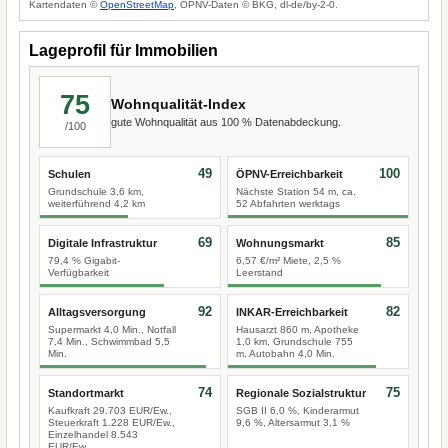
Kartendaten ©
OpenStreetMap
, ÖPNV-Daten © BKG, dl-de/by-2-0.
Lageprofil für Immobilien
75
Wohnqualität-Index
gute Wohnqualität aus 100 % Datenabdeckung.
/100
49
100
Schulen
ÖPNV-Erreichbarkeit
Grundschule 3,6 km,
Nächste Station 54 m, ca.
weiterführend 4,2 km
52 Abfahrten werktags
69
85
Digitale Infrastruktur
Wohnungsmarkt
79,4 % Gigabit-
6,57 €/m² Miete, 2,5 %
Verfügbarkeit
Leerstand
92
82
Alltagsversorgung
INKAR-Erreichbarkeit
Supermarkt 4,0 Min., Notfall
Hausarzt 860 m, Apotheke
7,4 Min., Schwimmbad 5,5
1,0 km, Grundschule 755
Min.
m, Autobahn 4,0 Min.
74
75
Standortmarkt
Regionale Sozialstruktur
Kaufkraft 29.703 EUR/Ew.,
SGB II 6,0 %, Kinderarmut
Steuerkraft 1.228 EUR/Ew.,
9,6 %, Altersarmut 3,1 %
Einzelhandel 8.543
EUR/Ew.