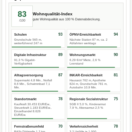
83
Wohnqualität-Index
gute Wohnqualität aus 100 % Datenabdeckung.
/100
93
94
Schulen
ÖPNV-Erreichbarkeit
Grundschule 565 m,
Nächste Station 87 m, ca. 2
weiterführend 247 m
Abfahrten werktags
89
90
Digitale Infrastruktur
Wohnungsmarkt
91,3 % Gigabit-
6,29 €/m² Miete, 2,6 %
Verfügbarkeit
Leerstand
87
81
Alltagsversorgung
INKAR-Erreichbarkeit
Supermarkt 4,8 Min., Notfall
Hausarzt 762 m, Apotheke
8,6 Min., Schwimmbad 7,1
824 m, Grundschule 781 m,
Min.
Autobahn 10,9 Min.
78
75
Standortmarkt
Regionale Sozialstruktur
Kaufkraft 30.453 EUR/Ew.,
SGB II 5,0 %, Kinderarmut
Steuerkraft 1.183 EUR/Ew.,
7,9 %, Altersarmut 2,5 %
Einzelhandel 8.626
EUR/Ew.
70
78
Fernstraßenumfeld
Verkehrssicherheit
BASt-Zählstelle 1,2 km,
3,2 Unfälle je 1.000