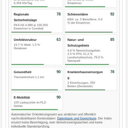
8.354 Kfz/Tag
Einwohner
78
92
Regionale
Schienenlärm
EBA: ca. 5 Betroffene, 0,0
Sicherheitslage
% der Einwohner
PKS-HZ 4.986 je 100.000
Einwohner in Coesfeld
63
85
Umfeldstruktur
Natur- und
15,7 % Wald, 1,5 %
Schutzgebiete
Gewässer
4,6 % Naturschutzgebiet,
2,5 % FFH, 41,2 %
Landschaftsschutz, 79,5 %
Naturpark
90
78
Gesundheit
Krankenhausversorgun
Traumazentrum 1,1 km
g
2 Einrichtungen, 350
Betten (Gemeinde)
90
E-Mobilität
105 Ladepunkte im PLZ-
Gebiet
Automatischer Orientierungswert aus amtlichen und öffentlich
nachvollziehbaren Kontextdaten.
Datenbasis und Gewichtung
. Der Index
ersetzt keine Besichtigung, kein Verkehrswertgutachten und keine
individuelle Standortprüfung.