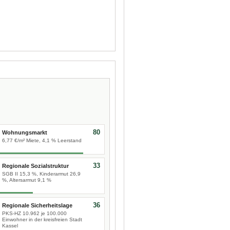
80
Wohnungsmarkt
6,77 €/m² Miete, 4,1 % Leerstand
33
Regionale Sozialstruktur
SGB II 15,3 %, Kinderarmut 26,9
%, Altersarmut 9,1 %
36
Regionale Sicherheitslage
PKS-HZ 10.962 je 100.000
Einwohner in der kreisfreien Stadt
Kassel