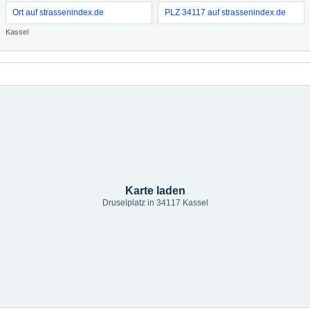
Ort auf strassenindex.de
PLZ 34117 auf strassenindex.de
Kassel
Karte laden
Druselplatz in 34117 Kassel