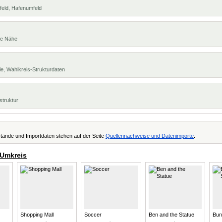
feld, Hafenumfeld
te Nähe
e, Wahlkreis-Strukturdaten
struktur
tände und Importdaten stehen auf der Seite
Quellennachweise und Datenimporte
.
 Umkreis
Shopping Mall
Soccer
Ben and the Statue
Bun