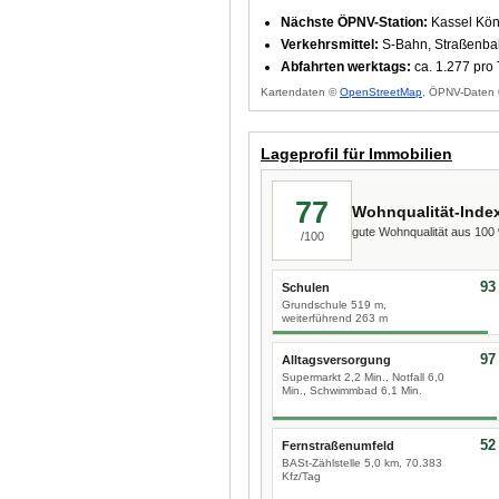
Nächste ÖPNV-Station:
Kassel Köni
Verkehrsmittel:
S-Bahn, Straßenb
Abfahrten werktags:
ca. 1.277 pro
Kartendaten ©
OpenStreetMap
, ÖPNV-Daten 
Lageprofil für Immobilien
77
Wohnqualität-Inde
gute Wohnqualität aus 10
/100
93
Schulen
Grundschule 519 m,
weiterführend 263 m
97
Alltagsversorgung
Supermarkt 2,2 Min., Notfall 6,0
Min., Schwimmbad 6,1 Min.
52
Fernstraßenumfeld
BASt-Zählstelle 5,0 km, 70.383
Kfz/Tag