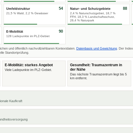
54
88
Umfeldstruktur
Natur- und Schutzgebiete
21,5 % Wald, 2,2 % Gewässer
2,4 % Naturschutzgebiet, 18,7 %
FFH, 18,3 % Landschaftsschutz,
26,4 % Naturpark
90
E-Mobilität
128 Ladepunkte im PLZ-Gebiet
ichen und öffentlich nachvollziehbaren Kontextdaten.
Datenbasis und Gewichtung
. Der Index
lle Standortprüfung.
E-Mobilität: starkes Angebot
Gesundheit: Traumazentrum in
der Nähe
Viele Ladepunkte im PLZ-Gebiet.
Das nächste Traumazentrum liegt bis 5
km entfernt.
ionale Kaufkraft
undheitsversorgung