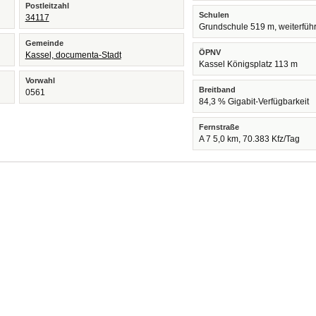
Postleitzahl
Schulen
34117
Grundschule 519 m, weiterfüh
Gemeinde
ÖPNV
Kassel, documenta-Stadt
Kassel Königsplatz 113 m
Vorwahl
Breitband
0561
84,3 % Gigabit-Verfügbarkeit
Fernstraße
A 7 5,0 km, 70.383 Kfz/Tag