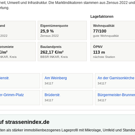
heit, Umwelt und Infrastruktur. Die Marktindikatoren stammen aus Zensus 2022 u
rtung.
Lagefaktoren
and
Eigentümerquote
Wohnqualität
%
25,9 %
77/100
 2022
Zensus 2022
gute Wohnqualität
otsmiete
Baulandpreis
ÖPNV
€/m²
262,17 €/m²
113 m
NKAR, Kreis
BBSR INKAR, Kreis
nächste Station
enstr.
Am Weinberg
An der Garnisonkirche
7
34117
34117
er-Grimm-Platz
Brüderstr.
Bürgermeister-Brunner-
7
34117
34117
uf strassenindex.de
ten als stärker immobilienbezogenes Lageprofil mit Mikrolage, Umfeld und Standort