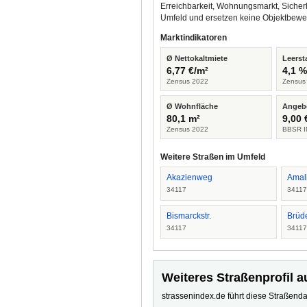
Erreichbarkeit, Wohnungsmarkt, Sicher
Umfeld und ersetzen keine Objektbewe
Marktindikatoren
Ø Nettokaltmiete
Leerst
6,77 €/m²
4,1 
Zensus 2022
Zensus
Ø Wohnfläche
Angeb
80,1 m²
9,00 
Zensus 2022
BBSR I
Weitere Straßen im Umfeld
Akazienweg
Amali
34117
3411
Bismarckstr.
Brüd
34117
3411
Weiteres Straßenprofil a
strassenindex.de führt diese Straßenda