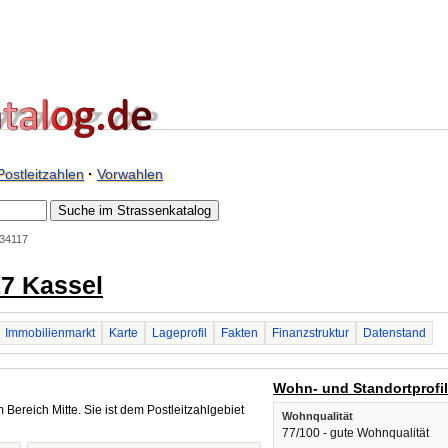
Postleitzahlen
·
Vorwahlen
 34117
17 Kassel
Immobilienmarkt
Karte
Lageprofil
Fakten
Finanzstruktur
Datenstand
Wohn- und Standortprofi
 Bereich Mitte. Sie ist dem Postleitzahlgebiet
Wohnqualität
77/100 - gute Wohnqualität