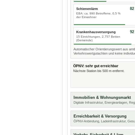
82
Schienenlärm
EBA: ca. 990 Betroffene, 0,5 %
der Einwohner
92
Krankenhausversorgung
15 Einrichtungen, 2.757 Betten
(Gemeinde)
Automatischer Orientierungswert aus amtl
Verkehrswertgutachten und keine individue
ÖPNV: sehr gut erreichbar
Nächste Station bis 500 m entfernt.
Immobilien & Wohnungsmarkt
Digitale Infrastruktur, Energieanlagen, Reg
Erreichbarkeit & Versorgung
ÖPNV-Anbindung, Ladeinfrastruktur, Ges
Verkehr, Sicherheit & Lärm