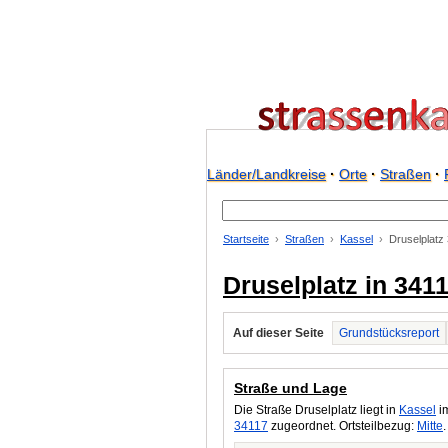
Länder/Landkreise
·
Orte
·
Straßen
·
Startseite
Straßen
Kassel
Druselplatz
Druselplatz in 341
Auf dieser Seite
Grundstücksreport
Straße und Lage
Die Straße Druselplatz liegt in
Kassel
im
34117
zugeordnet. Ortsteilbezug:
Mitte
.