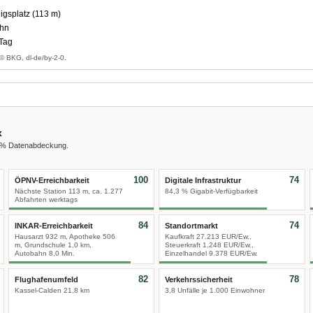
gsplatz (113 m)
ahn
 Tag
© BKG, dl-de/by-2-0.
x
0 % Datenabdeckung.
100
74
ÖPNV-Erreichbarkeit
Digitale Infrastruktur
Nächste Station 113 m, ca. 1.277
84,3 % Gigabit-Verfügbarkeit
Abfahrten werktags
84
74
INKAR-Erreichbarkeit
Standortmarkt
Hausarzt 932 m, Apotheke 506
Kaufkraft 27.213 EUR/Ew.,
m, Grundschule 1,0 km,
Steuerkraft 1.248 EUR/Ew.,
Autobahn 8,0 Min.
Einzelhandel 9.378 EUR/Ew.
82
78
Flughafenumfeld
Verkehrssicherheit
Kassel-Calden 21,8 km
3,8 Unfälle je 1.000 Einwohner