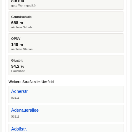
80/100
gute Wohnqualität
Grundschule
658 m
nächste Schule
ÖPNV
149 m
nächste Station
Gigabit
94,2 %
Haushalte
Weitere Straßen im Umfeld
Acherstr.
53111
Adenauerallee
53111
Adolfstr.