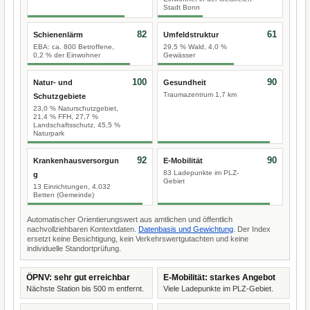
Stadt Bonn
82
61
Schienenlärm
Umfeldstruktur
EBA: ca. 800 Betroffene,
29,5 % Wald, 4,0 %
0,2 % der Einwohner
Gewässer
100
90
Natur- und
Gesundheit
Traumazentrum 1,7 km
Schutzgebiete
23,0 % Naturschutzgebiet,
21,4 % FFH, 27,7 %
Landschaftsschutz, 45,5 %
Naturpark
92
90
Krankenhausversorgun
E-Mobilität
83 Ladepunkte im PLZ-
g
Gebiet
13 Einrichtungen, 4.032
Betten (Gemeinde)
Automatischer Orientierungswert aus amtlichen und öffentlich
nachvollziehbaren Kontextdaten.
Datenbasis und Gewichtung
. Der Index
ersetzt keine Besichtigung, kein Verkehrswertgutachten und keine
individuelle Standortprüfung.
ÖPNV: sehr gut erreichbar
E-Mobilität: starkes Angebot
Nächste Station bis 500 m entfernt.
Viele Ladepunkte im PLZ-Gebiet.