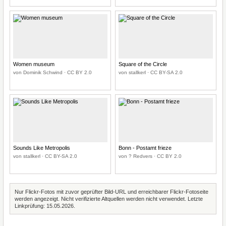
Women museum
Square of the Circle
von Dominik Schwind · CC BY 2.0
von stallkerl · CC BY-SA 2.0
Sounds Like Metropolis
Bonn - Postamt frieze
von stallkerl · CC BY-SA 2.0
von ? Redvers · CC BY 2.0
Nur Flickr-Fotos mit zuvor geprüfter Bild-URL und erreichbarer Flickr-Fotoseite
werden angezeigt. Nicht verifizierte Altquellen werden nicht verwendet. Letzte
Linkprüfung: 15.05.2026.