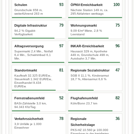
93
100
Schulen
ÖPNV-Erreichbarkeit
Grundschule 658 m,
Nächste Station 149 m, ca.
weiterführend 263 m
295 Abfahrten werktags
79
75
Digitale Infrastruktur
Wohnungsmarkt
94,2 % Gigabit-
9,09 €/m² Miete, 2,8 %
Verfügbarkeit
Leerstand
97
96
Alltagsversorgung
INKAR-Erreichbarkeit
Supermarkt 2,4 Min., Notfall
Hausarzt 329 m, Apotheke
6,4 Min., Schwimmbad 6,1
449 m, Grundschule 498 m,
Min.
Autobahn 3,7 Min.
81
47
Standortmarkt
Regionale Sozialstruktur
Kaufkraft 32.325 EUR/Ew.,
SGB II 11,1 %, Kinderarmut
Steuerkraft 1.342 EUR/Ew.,
18,7 %, Altersarmut 6,6 %
Einzelhandel 9.434
EUR/Ew.
52
82
Fernstraßenumfeld
Flughafenumfeld
BASt-Zählstelle 3,0 km,
Köln/Bonn 23,7 km
94.343 Kfz/Tag
78
36
Verkehrssicherheit
Regionale
3,9 Unfälle je 1.000
Sicherheitslage
Einwohner
PKS-HZ 10.560 je 100.000
Einwohner in der kreisfreien