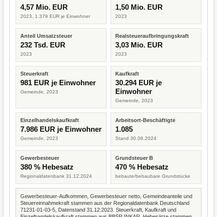
4,57 Mio. EUR
1,50 Mio. EUR
2023, 1.379 EUR je Einwohner
2023
Anteil Umsatzsteuer
Realsteueraufbringungskraft
232 Tsd. EUR
3,03 Mio. EUR
2023
2023
Steuerkraft
Kaufkraft
981 EUR je Einwohner
30.294 EUR je
Einwohner
Gemeinde, 2023
Gemeinde, 2023
Einzelhandelskaufkraft
Arbeitsort-Beschäftigte
7.986 EUR je Einwohner
1.085
Gemeinde, 2023
Stand 30.06.2024
Gewerbesteuer
Grundsteuer B
380 % Hebesatz
470 % Hebesatz
Regionaldatenbank 31.12.2024
bebaute/bebaubare Grundstücke
Gewerbesteuer-Aufkommen, Gewerbesteuer netto, Gemeindeanteile und
Steuereinnahmekraft stammen aus der Regionaldatenbank Deutschland
71231-01-03-5, Datenstand 31.12.2023. Steuerkraft, Kaufkraft und
Einzelhandelskaufkraft stammen aus BBSR INKAR. Hebesätze stammen