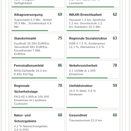
Verfügbarkeit
Leerstand
69
62
Alltagsversorgung
INKAR-Erreichbarkeit
Supermarkt 4,3 Min., Notfall
Hausarzt 1,3 km, Apotheke
35,5 Min., Schwimmbad 4,8
1,2 km, Grundschule 1,2
Min.
km, Autobahn 32,2 Min.
75
63
Standortmarkt
Regionale Sozialstruktur
Kaufkraft 30.294 EUR/Ew.,
SGB II 7,5 %, Kinderarmut
Steuerkraft 981 EUR/Ew.,
12,1 %, Altersarmut 2,3 %
Einzelhandel 7.986
EUR/Ew.
86
78
Fernstraßenumfeld
Verkehrssicherheit
BASt-Zählstelle 18,3 km,
2,1 Unfälle je 1.000
8.482 Kfz/Tag
Einwohner
78
59
Regionale
Umfeldstruktur
15,5 % Wald, 0,9 %
Sicherheitslage
Gewässer
PKS-HZ 4.669 je 100.000
Einwohner im Landkreis
Cuxhaven
68
60
Natur- und
Gesundheit
Traumazentrum 21,6 km
Schutzgebiete
4,2 % Naturschutzgebiet,
3,6 % FFH