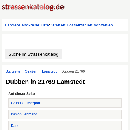
·
·
·
·
Länder/Landkreise
Orte
Straßen
Postleitzahlen
Vorwahlen
Startseite
Straßen
Lamstedt
Dubben 21769
Dubben in 21769 Lamstedt
Auf dieser Seite
Grundstücksreport
Immobilienmarkt
Karte