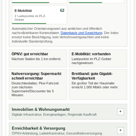
62
E-Mobilität
2 Ladepunkte im PLZ-
Gebiet
Automatischer Orientierungswert aus amtlichen und öffentlich
nachvollziehbaren Kontextdaten.
Datenbasis und Gewichtung
. Der Index
ersetzt keine Besichtigung, kein Verkehrswertgutachten und keine
individuelle Standortprüfung.
ÖPNV: gut erreichbar
E-Mobilität: vorhanden
Nächste Station bis 1 km entfernt.
Ladepunkte im PLZ-Gebiet
nachgewiesen.
Nahversorgung: Supermarkt
Breitband: gute Gigabit-
schnell erreichbar
Verfügbarkeit
Deutschlandatlas: Pkw-Fahrzeit
Ein großer Teil der Haushalte
zum nächsten
erreicht 1.000 Mbit/s oder mehr.
Supermarkt/Discounter bis 5
Minuten.
Immobilien & Wohnungsmarkt
Digitale Infrastruktur, Energieanlagen, Regionale Kaufkraft
Erreichbarkeit & Versorgung
ÖPNV-Anbindung, Ladeinfrastruktur, Gesundheitsversorgung