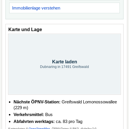
Immobilienlage verstehen
Karte und Lage
Karte laden
Dubnaring in 17491 Greifswald
Nächste ÖPNV-Station:
Greifswald Lomonossowallee
(229 m)
Verkehrsmittel:
Bus
Abfahrten werktags:
ca. 83 pro Tag
Kartendaten ©
OpenStreetMap
, ÖPNV-Daten © BKG, dl-de/by-2-0.