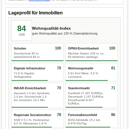
Lageprofil für Immobilien
84
Wohnqualität-Index
gute Wohnqualität aus 100 % Datenabdeckung.
/100
100
100
Schulen
ÖPNV-Erreichbarkeit
Grundschule 85 m,
Nächste Station 229 m, ca.
weiterführend 85 m
83 Abfahrten werktags
70
81
Digitale Infrastruktur
Wohnungsmarkt
71,6 % Gigabit-
5,91 €/m² Miete, 5,5 %
Verfügbarkeit
Leerstand
70
71
INKAR-Erreichbarkeit
Standortmarkt
Hausarzt 1,4 km, Apotheke
Kaufkraft 27.307 EUR/Ew.,
2,0 km, Grundschule 1,4
Steuerkraft 1.167 EUR/Ew.,
km, Autobahn 13,2 Min.
Einzelhandel 8.827
EUR/Ew.
78
86
Regionale Sozialstruktur
Fernstraßenumfeld
SGB II 5,1 %, Kinderarmut
BASt-Zählstelle 15,1 km,
8,5 %, Altersarmut 1,8 %
8.978 Kfz/Tag