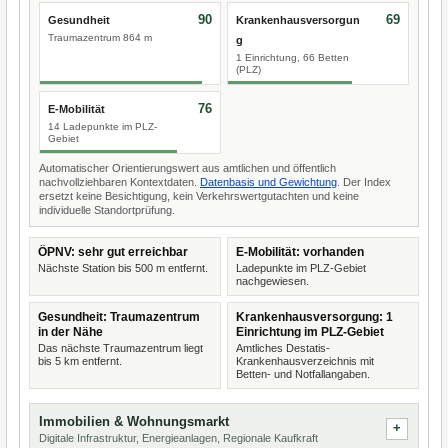
90
69
Gesundheit
Krankenhausversorgun
Traumazentrum 864 m
g
1 Einrichtung, 66 Betten
(PLZ)
76
E-Mobilität
14 Ladepunkte im PLZ-
Gebiet
Automatischer Orientierungswert aus amtlichen und öffentlich
nachvollziehbaren Kontextdaten.
Datenbasis und Gewichtung
. Der Index
ersetzt keine Besichtigung, kein Verkehrswertgutachten und keine
individuelle Standortprüfung.
ÖPNV: sehr gut erreichbar
E-Mobilität: vorhanden
Nächste Station bis 500 m entfernt.
Ladepunkte im PLZ-Gebiet
nachgewiesen.
Gesundheit: Traumazentrum
Krankenhausversorgung: 1
in der Nähe
Einrichtung im PLZ-Gebiet
Das nächste Traumazentrum liegt
Amtliches Destatis-
bis 5 km entfernt.
Krankenhausverzeichnis mit
Betten- und Notfallangaben.
Immobilien & Wohnungsmarkt
Digitale Infrastruktur, Energieanlagen, Regionale Kaufkraft