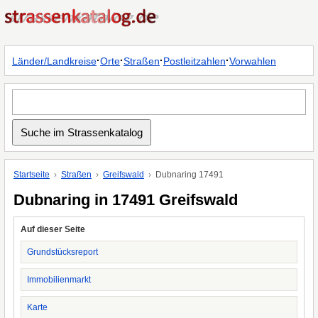
·
·
·
·
Länder/Landkreise
Orte
Straßen
Postleitzahlen
Vorwahlen
Startseite
Straßen
Greifswald
Dubnaring 17491
Dubnaring in 17491 Greifswald
Auf dieser Seite
Grundstücksreport
Immobilienmarkt
Karte