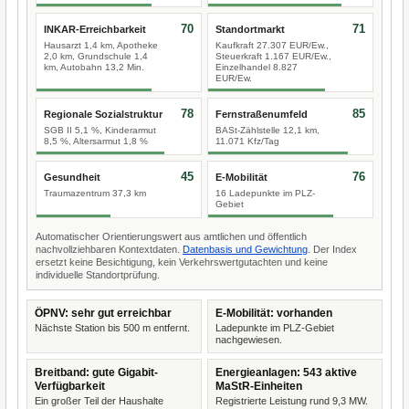
70
71
INKAR-Erreichbarkeit
Standortmarkt
Hausarzt 1,4 km, Apotheke
Kaufkraft 27.307 EUR/Ew.,
2,0 km, Grundschule 1,4
Steuerkraft 1.167 EUR/Ew.,
km, Autobahn 13,2 Min.
Einzelhandel 8.827
EUR/Ew.
78
85
Regionale Sozialstruktur
Fernstraßenumfeld
SGB II 5,1 %, Kinderarmut
BASt-Zählstelle 12,1 km,
8,5 %, Altersarmut 1,8 %
11.071 Kfz/Tag
45
76
Gesundheit
E-Mobilität
Traumazentrum 37,3 km
16 Ladepunkte im PLZ-
Gebiet
Automatischer Orientierungswert aus amtlichen und öffentlich
nachvollziehbaren Kontextdaten.
Datenbasis und Gewichtung
. Der Index
ersetzt keine Besichtigung, kein Verkehrswertgutachten und keine
individuelle Standortprüfung.
ÖPNV: sehr gut erreichbar
E-Mobilität: vorhanden
Nächste Station bis 500 m entfernt.
Ladepunkte im PLZ-Gebiet
nachgewiesen.
Breitband: gute Gigabit-
Energieanlagen: 543 aktive
Verfügbarkeit
MaStR-Einheiten
Ein großer Teil der Haushalte
Registrierte Leistung rund 9,3 MW.