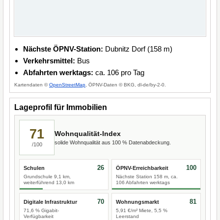
Nächste ÖPNV-Station:
Dubnitz Dorf (158 m)
Verkehrsmittel:
Bus
Abfahrten werktags:
ca. 106 pro Tag
Kartendaten ©
OpenStreetMap
, ÖPNV-Daten © BKG, dl-de/by-2-0.
Lageprofil für Immobilien
71
Wohnqualität-Index
solide Wohnqualität aus 100 % Datenabdeckung.
/100
26
100
Schulen
ÖPNV-Erreichbarkeit
Grundschule 9,1 km,
Nächste Station 158 m, ca.
weiterführend 13,0 km
106 Abfahrten werktags
70
81
Digitale Infrastruktur
Wohnungsmarkt
71,6 % Gigabit-
5,91 €/m² Miete, 5,5 %
Verfügbarkeit
Leerstand