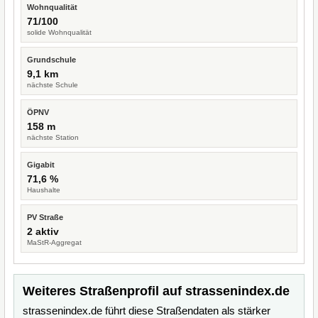
Wohnqualität
71/100
solide Wohnqualität
Grundschule
9,1 km
nächste Schule
ÖPNV
158 m
nächste Station
Gigabit
71,6 %
Haushalte
PV Straße
2 aktiv
MaStR-Aggregat
Weiteres Straßenprofil auf strassenindex.de
strassenindex.de führt diese Straßendaten als stärker