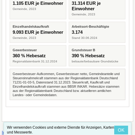
1.105 EUR je Einwohner
31.314 EUR je
Einwohner
Gemeinde, 2023
Gemeinde, 2023
Einzelhandelskaufkraft
Arbeitsort-Beschäftigte
9.093 EUR je Einwohner
3.174
Gemeinde, 2023
Stand 30.06.2024
Gewerbesteuer
Grundsteuer B
360 % Hebesatz
390 % Hebesatz
Regionaldatenbank 31.12.2024
bebaute/bebaubare Grundstücke
Gewerbesteuer-Aufkommen, Gewerbesteuer netto, Gemeindeanteile und
Steuereinnahmekraft stammen aus der Regionaldatenbank Deutschland
71231-01-03-5, Datenstand 31.12.2023. Steuerkraft, Kaufkraft und
Einzelhandelskaufkraft stammen aus BBSR INKAR. Hebesätze stammen
aus der Regionaldatenbank Deutschland bzw. aktuelleren amtlichen
Landes- oder Gemeindedaten.
Wir verwenden Cookies und externe Dienste für Anzeigen, Karten
OK
·
·
und Messwerte.
Impressum
Straßenindex
Valid CSS