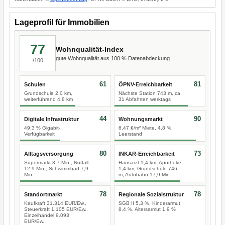
Lageprofil für Immobilien
77
Wohnqualität-Index
gute Wohnqualität aus 100 % Datenabdeckung.
/100
61
81
Schulen
ÖPNV-Erreichbarkeit
Grundschule 2,0 km,
Nächste Station 743 m, ca.
weiterführend 4,8 km
31 Abfahrten werktags
44
90
Digitale Infrastruktur
Wohnungsmarkt
49,3 % Gigabit-
6,47 €/m² Miete, 4,8 %
Verfügbarkeit
Leerstand
80
73
Alltagsversorgung
INKAR-Erreichbarkeit
Supermarkt 3,7 Min., Notfall
Hausarzt 1,4 km, Apotheke
12,9 Min., Schwimmbad 7,9
1,4 km, Grundschule 746
Min.
m, Autobahn 17,9 Min.
78
78
Standortmarkt
Regionale Sozialstruktur
Kaufkraft 31.314 EUR/Ew.,
SGB II 5,3 %, Kinderarmut
Steuerkraft 1.105 EUR/Ew.,
8,4 %, Altersarmut 1,9 %
Einzelhandel 9.093
EUR/Ew.