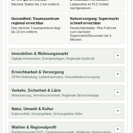
Nächste Station bis 1 km entfernt.
Ladepunkte im PLZ-Gebiet
nachgewiesen.
Gesundheit: Traumazentrum
Nahversorgung: Supermarkt
regional erreichbar
schnell erreichbar
Das nächste Traumazentrum liegt
Deutschlandatlas: Pkw-Fahrzeit
bis 15 km entfernt.
zum nächsten
Supermarkt/Discounter bis 5
Minuten.
Immobilien & Wohnungsmarkt
Digitale Infrastruktur, Energieanlagen, Regionale Kaufkraft
Erreichbarkeit & Versorgung
ÖPNV-Anbindung, Ladeinfrastruktur, Gesundheitsversorgung
Verkehr, Sicherheit & Lärm
Motorisierung, Verkehrssicherheit, Regionale Sicherheitslage
Natur, Umwelt & Kultur
Kulturumfeld, Schutzgebiete, Schutzgebiete Nähe
Wahlen & Regionalprofil
Bundestagswahl 2025, Zweitstimmenanteile, Wahlkreis-Strukturdaten