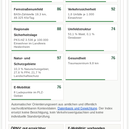
86
92
Fernstraßenumfeld
Verkehrssicherheit
BASt-Zählstelle 19,3 km,
1,6 Unfälle je 1.000
49.325 Kfz/Tag
Einwohner
88
74
Regionale
Umfeldstruktur
53,1 % Wald, 0,1 %
Sicherheitslage
Gewässer
PKS-HZ 3.536 je 100.000
Einwohner im Landkreis
Heidenheim
97
76
Natur- und
Gesundheit
Traumazentrum 9,8 km
Schutzgebiete
10,3 % Naturschutzgebiet,
27,6 % FFH, 21,7 %
Landschaftsschutz
76
E-Mobilität
8 Ladepunkte im PLZ-
Gebiet
Automatischer Orientierungswert aus amtlichen und öffentlich
nachvollziehbaren Kontextdaten.
Datenbasis und Gewichtung
. Der Index
ersetzt keine Besichtigung, kein Verkehrswertgutachten und keine
individuelle Standortprüfung.
ÖPNV: gut erreichbar
E-Mobilität: vorhanden