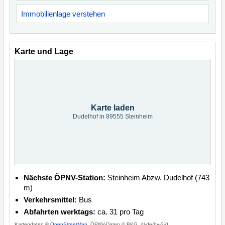
Immobilienlage verstehen
Karte und Lage
Karte laden
Dudelhof in 89555 Steinheim
Nächste ÖPNV-Station:
Steinheim Abzw. Dudelhof (743
m)
Verkehrsmittel:
Bus
Abfahrten werktags:
ca. 31 pro Tag
Kartendaten ©
OpenStreetMap
, ÖPNV-Daten © BKG, dl-de/by-2-0.