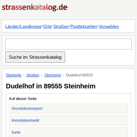
·
·
·
·
Länder/Landkreise
Orte
Straßen
Postleitzahlen
Vorwahlen
Startseite
Straßen
Steinheim
Dudelhof 89555
Dudelhof in 89555 Steinheim
Auf dieser Seite
Grundstücksreport
Immobilienmarkt
Karte