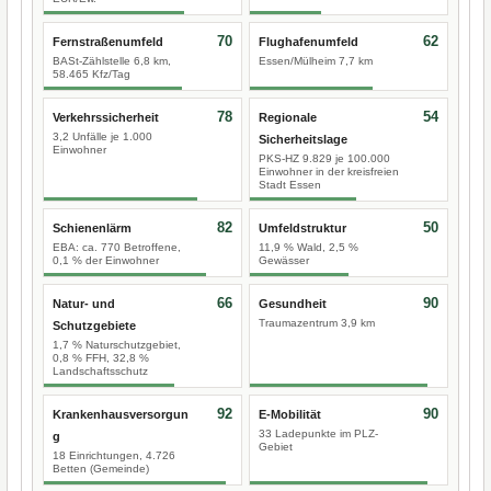
70
62
Fernstraßenumfeld
Flughafenumfeld
BASt-Zählstelle 6,8 km,
Essen/Mülheim 7,7 km
58.465 Kfz/Tag
78
54
Verkehrssicherheit
Regionale
3,2 Unfälle je 1.000
Sicherheitslage
Einwohner
PKS-HZ 9.829 je 100.000
Einwohner in der kreisfreien
Stadt Essen
82
50
Schienenlärm
Umfeldstruktur
EBA: ca. 770 Betroffene,
11,9 % Wald, 2,5 %
0,1 % der Einwohner
Gewässer
66
90
Natur- und
Gesundheit
Traumazentrum 3,9 km
Schutzgebiete
1,7 % Naturschutzgebiet,
0,8 % FFH, 32,8 %
Landschaftsschutz
92
90
Krankenhausversorgun
E-Mobilität
33 Ladepunkte im PLZ-
g
Gebiet
18 Einrichtungen, 4.726
Betten (Gemeinde)