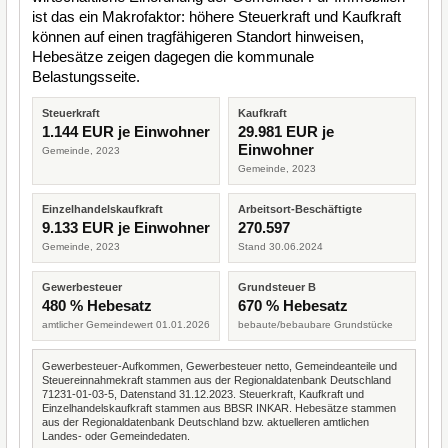
ist das ein Makrofaktor: höhere Steuerkraft und Kaufkraft
können auf einen tragfähigeren Standort hinweisen,
Hebesätze zeigen dagegen die kommunale
Belastungsseite.
Steuerkraft
Kaufkraft
1.144 EUR je Einwohner
29.981 EUR je
Einwohner
Gemeinde, 2023
Gemeinde, 2023
Einzelhandelskaufkraft
Arbeitsort-Beschäftigte
9.133 EUR je Einwohner
270.597
Gemeinde, 2023
Stand 30.06.2024
Gewerbesteuer
Grundsteuer B
480 % Hebesatz
670 % Hebesatz
amtlicher Gemeindewert 01.01.2026
bebaute/bebaubare Grundstücke
Gewerbesteuer-Aufkommen, Gewerbesteuer netto, Gemeindeanteile und
Steuereinnahmekraft stammen aus der Regionaldatenbank Deutschland
71231-01-03-5, Datenstand 31.12.2023. Steuerkraft, Kaufkraft und
Einzelhandelskaufkraft stammen aus BBSR INKAR. Hebesätze stammen
aus der Regionaldatenbank Deutschland bzw. aktuelleren amtlichen
Landes- oder Gemeindedaten.