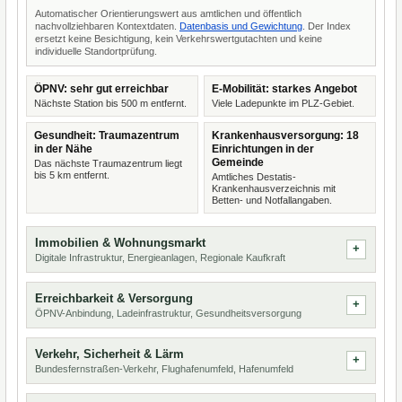
Automatischer Orientierungswert aus amtlichen und öffentlich
nachvollziehbaren Kontextdaten.
Datenbasis und Gewichtung
. Der Index
ersetzt keine Besichtigung, kein Verkehrswertgutachten und keine
individuelle Standortprüfung.
ÖPNV: sehr gut erreichbar
E-Mobilität: starkes Angebot
Nächste Station bis 500 m entfernt.
Viele Ladepunkte im PLZ-Gebiet.
Gesundheit: Traumazentrum
Krankenhausversorgung: 18
in der Nähe
Einrichtungen in der
Gemeinde
Das nächste Traumazentrum liegt
bis 5 km entfernt.
Amtliches Destatis-
Krankenhausverzeichnis mit
Betten- und Notfallangaben.
Immobilien & Wohnungsmarkt
Digitale Infrastruktur, Energieanlagen, Regionale Kaufkraft
Erreichbarkeit & Versorgung
ÖPNV-Anbindung, Ladeinfrastruktur, Gesundheitsversorgung
Verkehr, Sicherheit & Lärm
Bundesfernstraßen-Verkehr, Flughafenumfeld, Hafenumfeld