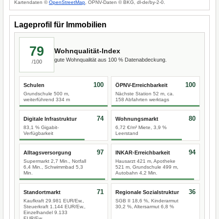
Kartendaten ©
OpenStreetMap
, ÖPNV-Daten © BKG, dl-de/by-2-0.
Lageprofil für Immobilien
79
Wohnqualität-Index
gute Wohnqualität aus 100 % Datenabdeckung.
/100
100
100
Schulen
ÖPNV-Erreichbarkeit
Grundschule 500 m,
Nächste Station 52 m, ca.
weiterführend 334 m
158 Abfahrten werktags
74
80
Digitale Infrastruktur
Wohnungsmarkt
83,1 % Gigabit-
6,72 €/m² Miete, 3,9 %
Verfügbarkeit
Leerstand
97
94
Alltagsversorgung
INKAR-Erreichbarkeit
Supermarkt 2,7 Min., Notfall
Hausarzt 421 m, Apotheke
6,4 Min., Schwimmbad 5,3
521 m, Grundschule 499 m,
Min.
Autobahn 4,2 Min.
71
36
Standortmarkt
Regionale Sozialstruktur
Kaufkraft 29.981 EUR/Ew.,
SGB II 18,6 %, Kinderarmut
Steuerkraft 1.144 EUR/Ew.,
30,2 %, Altersarmut 6,8 %
Einzelhandel 9.133
EUR/Ew.