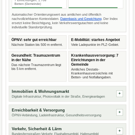
7 Einrichtungen, 1.708
Betten (Gemeinde)
Automatischer Orientierungswert aus amtlichen und öffentlich
nachvollziehbaren Kontextdaten.
Datenbasis und Gewichtung
. Der Index
ersetzt keine Besichtigung, kein Verkehrswertgutachten und keine
individuelle Standortprüfung.
ÖPNV: sehr gut erreichbar
E-Mobilität: starkes Angebot
Nächste Station bis 500 m entfernt.
Viele Ladepunkte im PLZ-Gebiet.
Gesundheit: Traumazentrum
Krankenhausversorgung: 7
in der Nähe
Einrichtungen in der
Gemeinde
Das nächste Traumazentrum liegt
bis 5 km entfernt.
Amtliches Destatis-
Krankenhausverzeichnis mit
Betten- und Notfallangaben.
Immobilien & Wohnungsmarkt
Digitale Infrastruktur, Photovoltaik in der Straße, Energieanlagen
Erreichbarkeit & Versorgung
ÖPNV-Anbindung, Ladeinfrastruktur, Gesundheitsversorgung
Verkehr, Sicherheit & Lärm
Bundesfernstraßen-Verkehr, Flughafenumfeld, Hafenumfeld