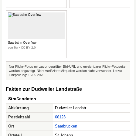
Saarbahn Overflow
von flgr · CC BY 2.0
Nur Flickr-Fotos mit zuvor geprüfter Bild-URL und erreichbarer Flickr-Fotoseite
werden angezeigt. Nicht verifizierte Altquellen werden nicht verwendet. Letzte
Linkprüfung: 15.05.2026.
Fakten zur Dudweiler Landstraße
Straßendaten
Abkürzung
Dudweiler Landstr.
Postleitzahl
66123
Ort
Saarbrücken
Ortsteil
St Johann