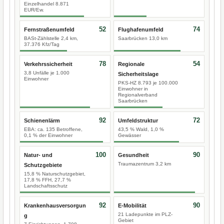
Einzelhandel 8.871
EUR/Ew.
52
74
Fernstraßenumfeld
Flughafenumfeld
BASt-Zählstelle 2,4 km,
Saarbrücken 13,0 km
37.376 Kfz/Tag
78
54
Verkehrssicherheit
Regionale
3,8 Unfälle je 1.000
Sicherheitslage
Einwohner
PKS-HZ 8.793 je 100.000
Einwohner in
Regionalverband
Saarbrücken
92
72
Schienenlärm
Umfeldstruktur
EBA: ca. 135 Betroffene,
43,5 % Wald, 1,0 %
0,1 % der Einwohner
Gewässer
100
90
Natur- und
Gesundheit
Traumazentrum 3,2 km
Schutzgebiete
15,8 % Naturschutzgebiet,
17,8 % FFH, 27,7 %
Landschaftsschutz
92
90
Krankenhausversorgun
E-Mobilität
21 Ladepunkte im PLZ-
g
Gebiet