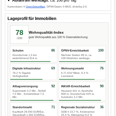
Abfahrten werktags:
ca. 106 pro Tag
Kartendaten ©
OpenStreetMap
, ÖPNV-Daten © BKG, dl-de/by-2-0.
Lageprofil für Immobilien
78
Wohnqualität-Index
gute Wohnqualität aus 100 % Datenabdeckung.
/100
86
100
Schulen
ÖPNV-Erreichbarkeit
Grundschule 1,3 km,
Nächste Station 99 m, ca.
weiterführend 914 m
106 Abfahrten werktags
69
76
Digitale Infrastruktur
Wohnungsmarkt
78,2 % Gigabit-
6,71 €/m² Miete, 6,3 %
Verfügbarkeit
Leerstand
92
90
Alltagsversorgung
INKAR-Erreichbarkeit
Supermarkt 3,2 Min., Notfall
Hausarzt 441 m, Apotheke
7,0 Min., Schwimmbad 7,0
908 m, Grundschule 625 m,
Min.
Autobahn 2,2 Min.
71
36
Standortmarkt
Regionale Sozialstruktur
Kaufkraft 29.050 EUR/Ew.,
SGB II 15,7 %, Kinderarmut
Steuerkraft 1.062 EUR/Ew.,
25,5 %, Altersarmut 6,0 %