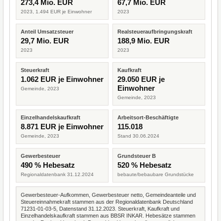
273,4 Mio. EUR
67,7 Mio. EUR
2023, 1.494 EUR je Einwohner
2023
Anteil Umsatzsteuer
Realsteueraufbringungskraft
29,7 Mio. EUR
188,9 Mio. EUR
2023
2023
Steuerkraft
Kaufkraft
1.062 EUR je Einwohner
29.050 EUR je
Einwohner
Gemeinde, 2023
Gemeinde, 2023
Einzelhandelskaufkraft
Arbeitsort-Beschäftigte
8.871 EUR je Einwohner
115.018
Gemeinde, 2023
Stand 30.06.2024
Gewerbesteuer
Grundsteuer B
490 % Hebesatz
520 % Hebesatz
Regionaldatenbank 31.12.2024
bebaute/bebaubare Grundstücke
Gewerbesteuer-Aufkommen, Gewerbesteuer netto, Gemeindeanteile und
Steuereinnahmekraft stammen aus der Regionaldatenbank Deutschland
71231-01-03-5, Datenstand 31.12.2023. Steuerkraft, Kaufkraft und
Einzelhandelskaufkraft stammen aus BBSR INKAR. Hebesätze stammen