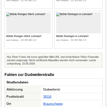
von hmboo · CC BY-ND 2.0
von hmboo · CC BY-ND 2.0
Mühle Rünigen Werk Lehndorf
Mühle Rüningen in Lehndorf
von hmboo · CC BY-ND 2.0
von hmboo · CC BY-ND 2.0
Nur Flickr-Fotos mit zuvor geprüfter Bild-URL und erreichbarer Flickr-Fotoseite
werden angezeigt. Nicht verifizierte Altquellen werden nicht verwendet. Letzte
Linkprüfung: 15.05.2026.
Fakten zur Dudweilerstraße
Straßendaten
Abkürzung
Dudweilerstr.
Postleitzahl
38116
Ort
Braunschweig