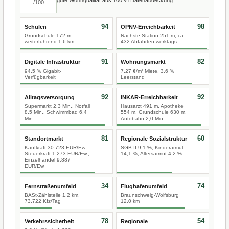
/100
94
98
Schulen
ÖPNV-Erreichbarkeit
Grundschule 172 m,
Nächste Station 251 m, ca.
weiterführend 1,6 km
432 Abfahrten werktags
91
82
Digitale Infrastruktur
Wohnungsmarkt
94,5 % Gigabit-
7,27 €/m² Miete, 3,6 %
Verfügbarkeit
Leerstand
92
92
Alltagsversorgung
INKAR-Erreichbarkeit
Supermarkt 2,3 Min., Notfall
Hausarzt 491 m, Apotheke
8,5 Min., Schwimmbad 6,4
554 m, Grundschule 630 m,
Min.
Autobahn 2,0 Min.
81
60
Standortmarkt
Regionale Sozialstruktur
Kaufkraft 30.723 EUR/Ew.,
SGB II 9,1 %, Kinderarmut
Steuerkraft 1.273 EUR/Ew.,
14,1 %, Altersarmut 4,2 %
Einzelhandel 9.887
EUR/Ew.
34
74
Fernstraßenumfeld
Flughafenumfeld
BASt-Zählstelle 1,2 km,
Braunschweig-Wolfsburg
73.722 Kfz/Tag
12,0 km
78
54
Verkehrssicherheit
Regionale