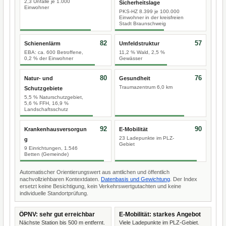
2,3 Unfälle je 1.000
Sicherheitslage
Einwohner
PKS-HZ 8.399 je 100.000
Einwohner in der kreisfreien
Stadt Braunschweig
82
57
Schienenlärm
Umfeldstruktur
EBA: ca. 600 Betroffene,
11,2 % Wald, 2,5 %
0,2 % der Einwohner
Gewässer
80
76
Natur- und
Gesundheit
Traumazentrum 6,0 km
Schutzgebiete
5,5 % Naturschutzgebiet,
5,6 % FFH, 16,9 %
Landschaftsschutz
92
90
Krankenhausversorgun
E-Mobilität
23 Ladepunkte im PLZ-
g
Gebiet
9 Einrichtungen, 1.546
Betten (Gemeinde)
Automatischer Orientierungswert aus amtlichen und öffentlich
nachvollziehbaren Kontextdaten.
Datenbasis und Gewichtung
. Der Index
ersetzt keine Besichtigung, kein Verkehrswertgutachten und keine
individuelle Standortprüfung.
ÖPNV: sehr gut erreichbar
E-Mobilität: starkes Angebot
Nächste Station bis 500 m entfernt.
Viele Ladepunkte im PLZ-Gebiet.