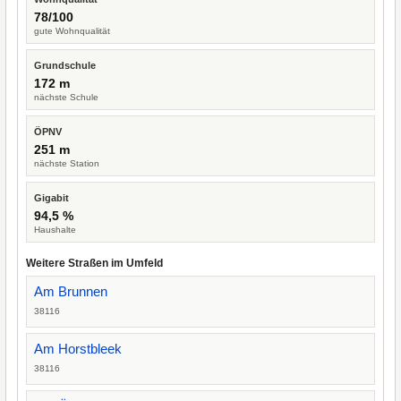
78/100
gute Wohnqualität
Grundschule
172 m
nächste Schule
ÖPNV
251 m
nächste Station
Gigabit
94,5 %
Haushalte
Weitere Straßen im Umfeld
Am Brunnen
38116
Am Horstbleek
38116