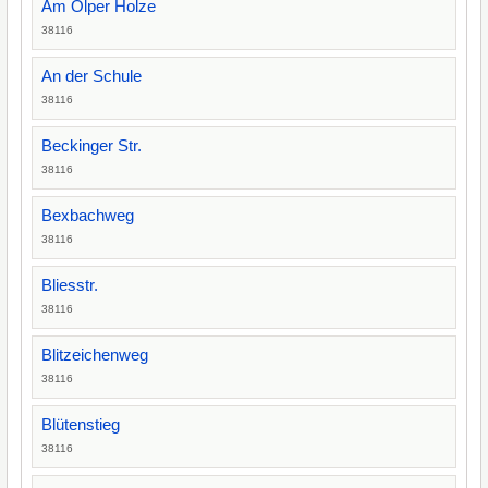
Am Ölper Holze
38116
An der Schule
38116
Beckinger Str.
38116
Bexbachweg
38116
Bliesstr.
38116
Blitzeichenweg
38116
Blütenstieg
38116