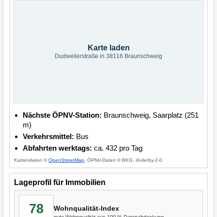
Karte laden
Dudweilerstraße in 38116 Braunschweig
Nächste ÖPNV-Station:
Braunschweig, Saarplatz (251
m)
Verkehrsmittel:
Bus
Abfahrten werktags:
ca. 432 pro Tag
Kartendaten ©
OpenStreetMap
, ÖPNV-Daten © BKG, dl-de/by-2-0.
Lageprofil für Immobilien
78
Wohnqualität-Index
gute Wohnqualität aus 100 % Datenabdeckung.