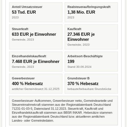
Anteil Umsatzsteuer
Realsteueraufbringungskraft
53 Tsd. EUR
1,38 Mio. EUR
2023
2023
Steuerkraft
Kaufkraft
633 EUR je Einwohner
27.346 EUR je
Einwohner
Gemeinde, 2023
Gemeinde, 2023
Einzelhandelskaufkraft
Arbeitsort-Beschäftigte
7.468 EUR je Einwohner
199
Gemeinde, 2023
Stand 30.06.2024
Gewerbesteuer
Grundsteuer B
400 % Hebesatz
370 % Hebesatz
amtlicher Gemeindewert 31.12.2025
bebaute/bebaubare Grundstücke
Gewerbesteuer-Aufkommen, Gewerbesteuer netto, Gemeindeanteile und
Steuereinnahmekraft stammen aus der Regionaldatenbank Deutschland
71231-01-03-5, Datenstand 31.12.2023. Steuerkraft, Kaufkraft und
Einzelhandelskaufkraft stammen aus BBSR INKAR. Hebesätze stammen
aus der Regionaldatenbank Deutschland bzw. aktuelleren amtlichen
Landes- oder Gemeindedaten.