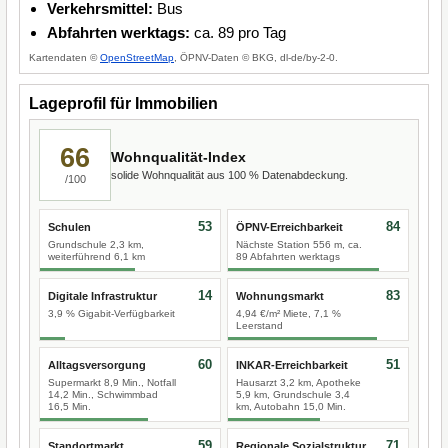
Verkehrsmittel:
Bus
Abfahrten werktags:
ca. 89 pro Tag
Kartendaten ©
OpenStreetMap
, ÖPNV-Daten © BKG, dl-de/by-2-0.
Lageprofil für Immobilien
66
Wohnqualität-Index
solide Wohnqualität aus 100 % Datenabdeckung.
/100
53
84
Schulen
ÖPNV-Erreichbarkeit
Grundschule 2,3 km,
Nächste Station 556 m, ca.
weiterführend 6,1 km
89 Abfahrten werktags
14
83
Digitale Infrastruktur
Wohnungsmarkt
3,9 % Gigabit-Verfügbarkeit
4,94 €/m² Miete, 7,1 %
Leerstand
60
51
Alltagsversorgung
INKAR-Erreichbarkeit
Supermarkt 8,9 Min., Notfall
Hausarzt 3,2 km, Apotheke
14,2 Min., Schwimmbad
5,9 km, Grundschule 3,4
16,5 Min.
km, Autobahn 15,0 Min.
59
71
Standortmarkt
Regionale Sozialstruktur