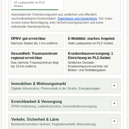
34 Ladepunkte im PLZ-
Gebiet
Automatischer Orientierungswert aus amtlichen und öffentlich
nachvollziehbaren Kontextdaten.
Datenbasis und Gewichtung
. Der Index
ersetzt keine Besichtigung, kein Verkehrswertgutachten und keine
individuelle Standortprüfung.
ÖPNV: gut erreichbar
E-Mobilität: starkes Angebot
Nächste Station bis 1 km entfernt.
Viele Ladepunkte im PLZ-Gebiet.
Gesundheit: Traumazentrum
Krankenhausversorgung: 1
regional erreichbar
Einrichtung im PLZ-Gebiet
Das nächste Traumazentrum liegt
Amtliches Destatis-
bis 15 km entfernt.
Krankenhausverzeichnis mit
Betten- und Notfallangaben.
Immobilien & Wohnungsmarkt
Digitale Infrastruktur, Photovoltaik in der Straße, Energieanlagen
Erreichbarkeit & Versorgung
ÖPNV-Anbindung, Ladeinfrastruktur, Gesundheitsversorgung
Verkehr, Sicherheit & Lärm
Bundesfernstraßen-Verkehr, Flughafenumfeld, Motorisierung