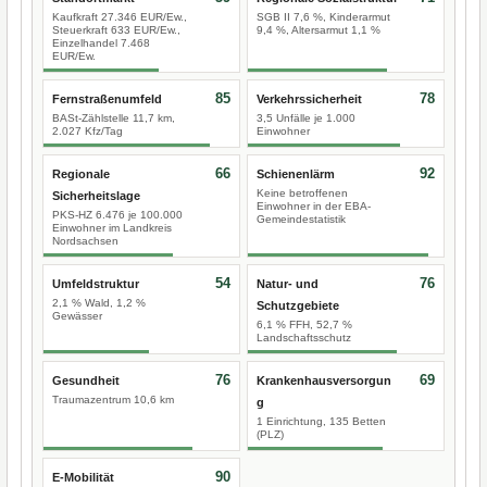
Kaufkraft 27.346 EUR/Ew.,
SGB II 7,6 %, Kinderarmut
Steuerkraft 633 EUR/Ew.,
9,4 %, Altersarmut 1,1 %
Einzelhandel 7.468
EUR/Ew.
85
78
Fernstraßenumfeld
Verkehrssicherheit
BASt-Zählstelle 11,7 km,
3,5 Unfälle je 1.000
2.027 Kfz/Tag
Einwohner
66
92
Regionale
Schienenlärm
Keine betroffenen
Sicherheitslage
Einwohner in der EBA-
PKS-HZ 6.476 je 100.000
Gemeindestatistik
Einwohner im Landkreis
Nordsachsen
54
76
Umfeldstruktur
Natur- und
2,1 % Wald, 1,2 %
Schutzgebiete
Gewässer
6,1 % FFH, 52,7 %
Landschaftsschutz
76
69
Gesundheit
Krankenhausversorgun
Traumazentrum 10,6 km
g
1 Einrichtung, 135 Betten
(PLZ)
90
E-Mobilität