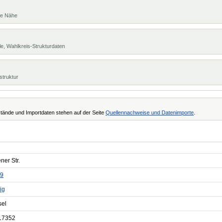
te Nähe
e, Wahlkreis-Strukturdaten
struktur
tände und Importdaten stehen auf der Seite
Quellennachweise und Datenimporte
.
ner Str.
9
ig
sel
17352