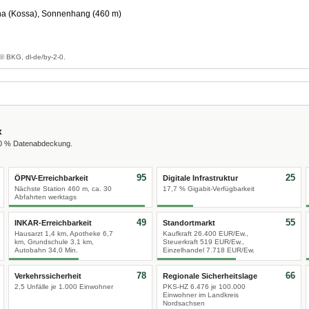
 (Kossa), Sonnenhang (460 m)
g
© BKG, dl-de/by-2-0.
x
00 % Datenabdeckung.
95
25
ÖPNV-Erreichbarkeit
Digitale Infrastruktur
Nächste Station 460 m, ca. 30
17,7 % Gigabit-Verfügbarkeit
Abfahrten werktags
49
55
INKAR-Erreichbarkeit
Standortmarkt
Hausarzt 1,4 km, Apotheke 6,7
Kaufkraft 26.400 EUR/Ew.,
km, Grundschule 3,1 km,
Steuerkraft 519 EUR/Ew.,
Autobahn 34,0 Min.
Einzelhandel 7.718 EUR/Ew.
78
66
Verkehrssicherheit
Regionale Sicherheitslage
2,5 Unfälle je 1.000 Einwohner
PKS-HZ 6.476 je 100.000
Einwohner im Landkreis
Nordsachsen