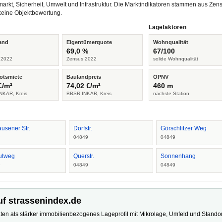
arkt, Sicherheit, Umwelt und Infrastruktur. Die Marktindikatoren stammen aus Z
keine Objektbewertung.
Lagefaktoren
and
Eigentümerquote
Wohnqualität
%
69,0 %
67/100
 2022
Zensus 2022
solide Wohnqualität
otsmiete
Baulandpreis
ÖPNV
€/m²
74,02 €/m²
460 m
NKAR, Kreis
BBSR INKAR, Kreis
nächste Station
usener Str.
Dorfstr.
Görschlitzer Weg
9
04849
04849
utweg
Querstr.
Sonnenhang
9
04849
04849
uf strassenindex.de
ten als stärker immobilienbezogenes Lageprofil mit Mikrolage, Umfeld und Standort