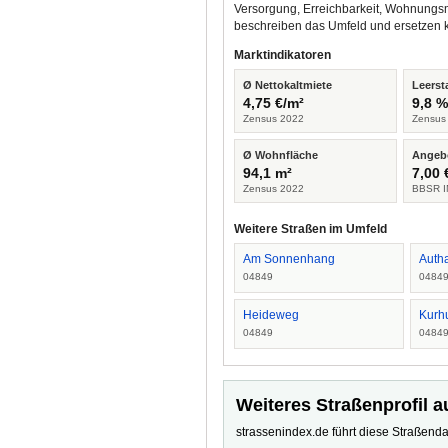
Versorgung, Erreichbarkeit, Wohnungsm
beschreiben das Umfeld und ersetzen 
Marktindikatoren
Ø Nettokaltmiete
Leerst
4,75 €/m²
9,8 
Zensus 2022
Zensus
Ø Wohnfläche
Angeb
94,1 m²
7,00 
Zensus 2022
BBSR I
Weitere Straßen im Umfeld
Am Sonnenhang
Autha
04849
0484
Heideweg
Kurh
04849
0484
Weiteres Straßenprofil a
strassenindex.de führt diese Straßenda