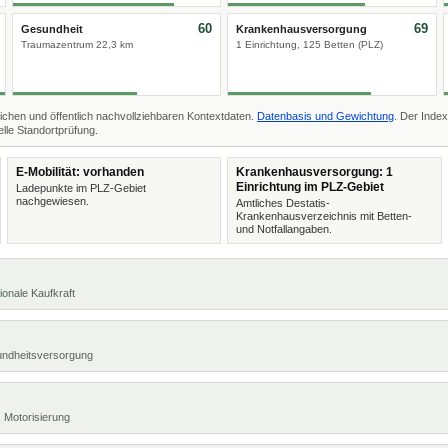
60
69
Gesundheit
Krankenhausversorgung
Traumazentrum 22,3 km
1 Einrichtung, 125 Betten (PLZ)
ichen und öffentlich nachvollziehbaren Kontextdaten.
Datenbasis und Gewichtung
. Der Index
lle Standortprüfung.
E-Mobilität: vorhanden
Krankenhausversorgung: 1
Einrichtung im PLZ-Gebiet
Ladepunkte im PLZ-Gebiet
nachgewiesen.
Amtliches Destatis-
Krankenhausverzeichnis mit Betten-
und Notfallangaben.
ionale Kaufkraft
undheitsversorgung
 Motorisierung