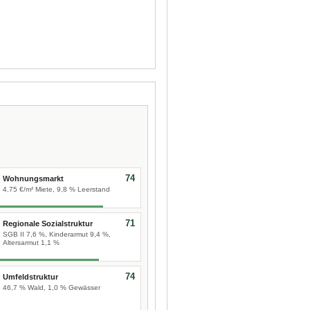
74
Wohnungsmarkt
4,75 €/m² Miete, 9,8 % Leerstand
71
Regionale Sozialstruktur
SGB II 7,6 %, Kinderarmut 9,4 %,
Altersarmut 1,1 %
74
Umfeldstruktur
46,7 % Wald, 1,0 % Gewässer