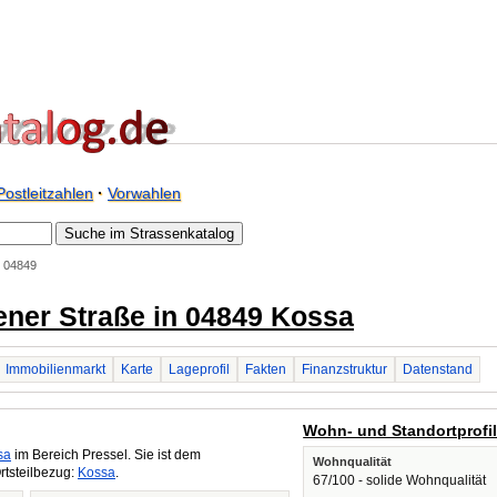
Postleitzahlen
·
Vorwahlen
. 04849
ener Straße in 04849 Kossa
Immobilienmarkt
Karte
Lageprofil
Fakten
Finanzstruktur
Datenstand
Wohn- und Standortprofi
sa
im Bereich Pressel. Sie ist dem
Wohnqualität
rtsteilbezug:
Kossa
.
67/100 - solide Wohnqualität