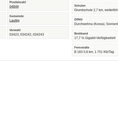
Postleitzahl
Schulen
04849
Grundschule 2,7 km, weiterfü
Gemeinde
ÖPNV
Laußig
Durchwehna (Kossa), Sonnen
Vorwahl
Breitband
03423, 034242, 034243
17,7 % Gigabit-Verfügbarkeit
Fernstraße
B 183 5,8 km, 1.751 Kfz/Tag