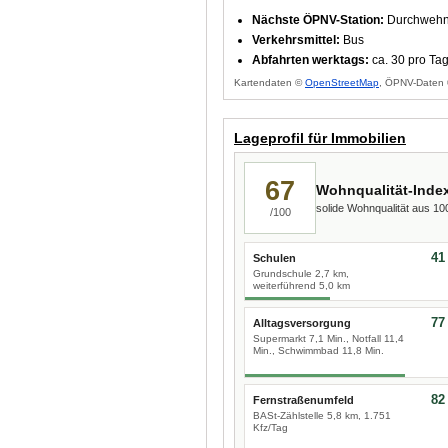
Nächste ÖPNV-Station:
Durchwehna
Verkehrsmittel:
Bus
Abfahrten werktags:
ca. 30 pro Ta
Kartendaten ©
OpenStreetMap
, ÖPNV-Daten 
Lageprofil für Immobilien
67
Wohnqualität-Inde
solide Wohnqualität aus 1
/100
41
Schulen
Grundschule 2,7 km,
weiterführend 5,0 km
77
Alltagsversorgung
Supermarkt 7,1 Min., Notfall 11,4
Min., Schwimmbad 11,8 Min.
82
Fernstraßenumfeld
BASt-Zählstelle 5,8 km, 1.751
Kfz/Tag