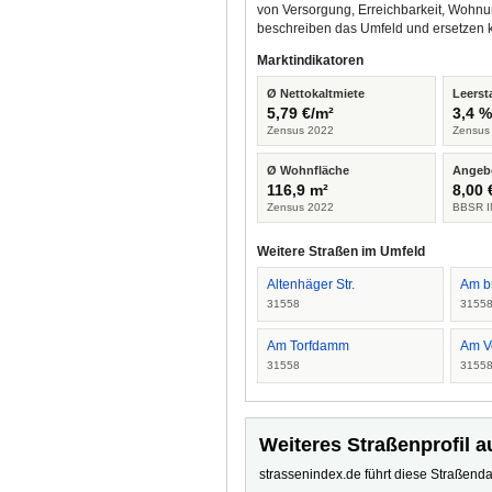
von Versorgung, Erreichbarkeit, Wohnu
beschreiben das Umfeld und ersetzen 
Marktindikatoren
Ø Nettokaltmiete
Leerst
5,79 €/m²
3,4 
Zensus 2022
Zensus
Ø Wohnfläche
Angeb
116,9 m²
8,00 
Zensus 2022
BBSR I
Weitere Straßen im Umfeld
Altenhäger Str.
Am b
31558
3155
Am Torfdamm
Am V
31558
3155
Weiteres Straßenprofil a
strassenindex.de führt diese Straßenda