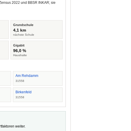
us Zensus 2022 und BBSR INKAR; sie
Grundschule
4,1 km
nächste Schule
Gigabit
96,0 %
Haushalte
Am Rehdamm
31558
Birkenfeld
31558
faktoren weiter.