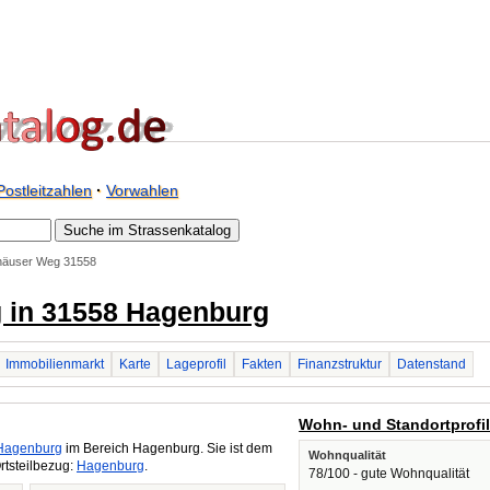
Postleitzahlen
·
Vorwahlen
häuser Weg 31558
 in 31558 Hagenburg
Immobilienmarkt
Karte
Lageprofil
Fakten
Finanzstruktur
Datenstand
Wohn- und Standortprofi
Hagenburg
im Bereich Hagenburg. Sie ist dem
Wohnqualität
rtsteilbezug:
Hagenburg
.
78/100 - gute Wohnqualität