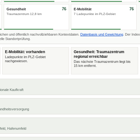
76
76
Gesundheit
E-Mobilität
Traumazentrum 12,8 km
7 Ladepunkte im PLZ-Gebiet
ichen und öffentlich nachvollziehbaren Kontextdaten.
Datenbasis und Gewichtung
. Der Index
lle Standortprüfung.
E-Mobilität: vorhanden
Gesundheit: Traumazentrum
regional erreichbar
Ladepunkte im PLZ-Gebiet
nachgewiesen.
Das nächste Traumazentrum liegt bis
15 km entfernt.
ionale Kaufkraft
undheitsversorgung
feld, Hafenumfeld