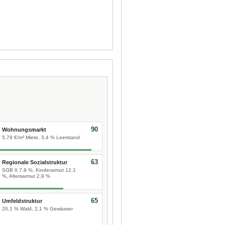
90
Wohnungsmarkt
5,79 €/m² Miete, 3,4 % Leerstand
63
Regionale Sozialstruktur
SGB II 7,9 %, Kinderarmut 12,1
%, Altersarmut 2,9 %
65
Umfeldstruktur
20,1 % Wald, 2,1 % Gewässer