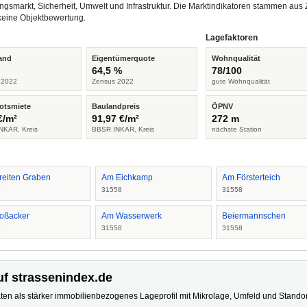
ngsmarkt, Sicherheit, Umwelt und Infrastruktur. Die Marktindikatoren stammen a
keine Objektbewertung.
Lagefaktoren
and
Eigentümerquote
Wohnqualität
%
64,5 %
78/100
 2022
Zensus 2022
gute Wohnqualität
otsmiete
Baulandpreis
ÖPNV
€/m²
91,97 €/m²
272 m
NKAR, Kreis
BBSR INKAR, Kreis
nächste Station
reiten Graben
Am Eichkamp
Am Försterteich
8
31558
31558
oßacker
Am Wasserwerk
Beiermannschen
8
31558
31558
uf strassenindex.de
ten als stärker immobilienbezogenes Lageprofil mit Mikrolage, Umfeld und Standort