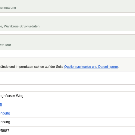
chennutzung
e, Wahlkreis-Strukturdaten
struktur
tände und Importdaten stehen auf der Seite
Quellennachweise und Datenimporte
.
nghäuser Weg
8
nburg
nburg
25987