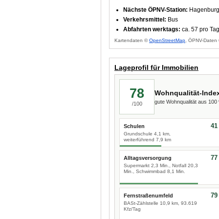
Nächste ÖPNV-Station:
Hagenburg 
Verkehrsmittel:
Bus
Abfahrten werktags:
ca. 57 pro Ta
Kartendaten ©
OpenStreetMap
, ÖPNV-Daten 
Lageprofil für Immobilien
78
Wohnqualität-Inde
gute Wohnqualität aus 10
/100
41
Schulen
Grundschule 4,1 km,
weiterführend 7,9 km
77
Alltagsversorgung
Supermarkt 2,3 Min., Notfall 20,3
Min., Schwimmbad 8,1 Min.
79
Fernstraßenumfeld
BASt-Zählstelle 10,9 km, 93.619
Kfz/Tag