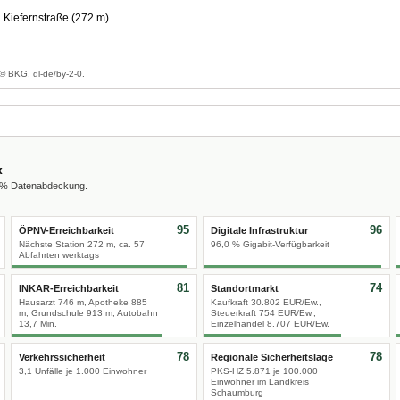
Kiefernstraße (272 m)
g
© BKG, dl-de/by-2-0.
x
0 % Datenabdeckung.
95
96
ÖPNV-Erreichbarkeit
Digitale Infrastruktur
Nächste Station 272 m, ca. 57
96,0 % Gigabit-Verfügbarkeit
Abfahrten werktags
81
74
INKAR-Erreichbarkeit
Standortmarkt
Hausarzt 746 m, Apotheke 885
Kaufkraft 30.802 EUR/Ew.,
m, Grundschule 913 m, Autobahn
Steuerkraft 754 EUR/Ew.,
13,7 Min.
Einzelhandel 8.707 EUR/Ew.
78
78
Verkehrssicherheit
Regionale Sicherheitslage
3,1 Unfälle je 1.000 Einwohner
PKS-HZ 5.871 je 100.000
Einwohner im Landkreis
Schaumburg