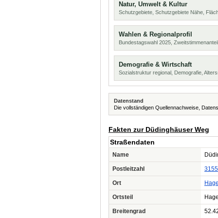
Natur, Umwelt & Kultur
Schutzgebiete, Schutzgebiete Nähe, Flä
Wahlen & Regionalprofil
Bundestagswahl 2025, Zweitstimmenanteil
Demografie & Wirtschaft
Sozialstruktur regional, Demografie, Alters
Datenstand
Die vollständigen Quellennachweise, Datens
Fakten zur Düdinghäuser Weg
Straßendaten
Name
Düdi
Postleitzahl
3155
Ort
Hage
Ortsteil
Hage
Breitengrad
52.4