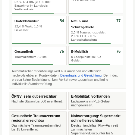
PKS-HZ 4.087 je 100.000
Einwohner im Landkreis
Wetteraukreis
54
77
Umfeldstruktur
Natur- und
12,4 % Wald, 1,0 %
Schutzgebiete
Gewässer
2,5 % Naturschutzgebiet,
2,8 % FFH, 9,0 %
Landschaftsschutz
76
76
Gesundheit
E-Mobilität
Traumazentrum 7,0 km
6 Ladepunkte im PLZ-
Gebiet
Automatischer Orientierungswert aus amtlichen und öffentlich
nachvollziehbaren Kontextdaten.
Datenbasis und Gewichtung
. Der Index
ersetzt keine Besichtigung, kein Verkehrswertgutachten und keine
individuelle Standortprüfung.
ÖPNV: sehr gut erreichbar
E-Mobilität: vorhanden
Nächste Station bis 500 m entfernt.
Ladepunkte im PLZ-Gebiet
nachgewiesen.
Gesundheit: Traumazentrum
Nahversorgung: Supermarkt
regional erreichbar
schnell erreichbar
Das nächste Traumazentrum liegt
Deutschlandatlas: Pkw-Fahrzeit
bis 15 km entfernt.
zum nächsten
Supermarkt/Discounter bis 5