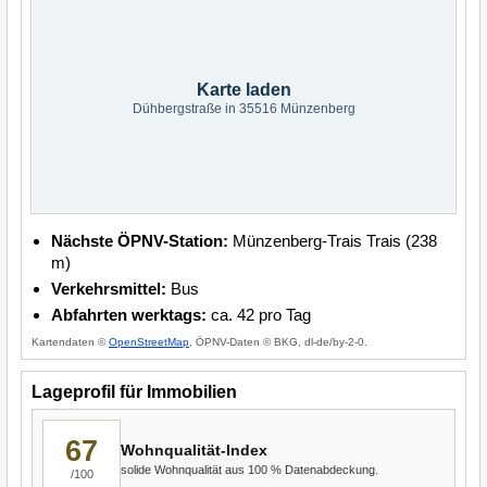
Karte laden
Dühbergstraße in 35516 Münzenberg
Nächste ÖPNV-Station:
Münzenberg-Trais Trais (238
m)
Verkehrsmittel:
Bus
Abfahrten werktags:
ca. 42 pro Tag
Kartendaten ©
OpenStreetMap
, ÖPNV-Daten © BKG, dl-de/by-2-0.
Lageprofil für Immobilien
67
Wohnqualität-Index
solide Wohnqualität aus 100 % Datenabdeckung.
/100