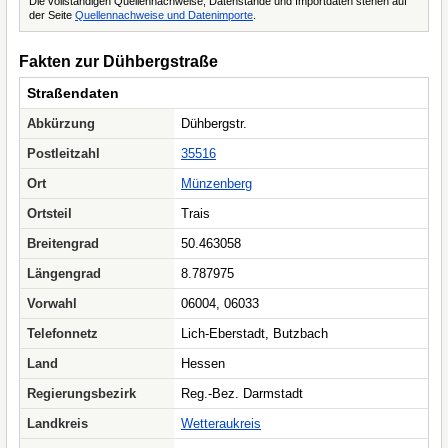
Die vollständigen Quellennachweise, Datenstände und Importdaten stehen auf
der Seite
Quellennachweise und Datenimporte
.
Fakten zur Dühbergstraße
Straßendaten
Abkürzung
Dühbergstr.
Postleitzahl
35516
Ort
Münzenberg
Ortsteil
Trais
Breitengrad
50.463058
Längengrad
8.787975
Vorwahl
06004, 06033
Telefonnetz
Lich-Eberstadt, Butzbach
Land
Hessen
Regierungsbezirk
Reg.-Bez. Darmstadt
Landkreis
Wetteraukreis