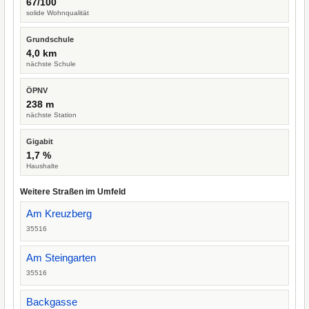
67/100
solide Wohnqualität
Grundschule
4,0 km
nächste Schule
ÖPNV
238 m
nächste Station
Gigabit
1,7 %
Haushalte
Weitere Straßen im Umfeld
Am Kreuzberg
35516
Am Steingarten
35516
Backgasse