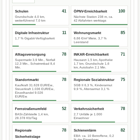
41
100
Schulen
ÖPNV-Erreichbarkeit
Grundschule 4,0 km,
Nächste Station 238 m, ca.
weiterführend 7,0 km
42 Abfahrten werktags
11
85
Digitale Infrastruktur
Wohnungsmarkt
1,7 % Gigabit-Verfügbarkeit
6,66 €/m² Miete, 3,7 %
Leerstand
78
71
Alltagsversorgung
INKAR-Erreichbarkeit
Supermarkt 3,9 Min., Notfall
Hausarzt 1,5 km, Apotheke
12,3 Min., Schwimmbad 8,4
1,7 km, Grundschule 1,6
Min.
km, Autobahn 2,1 Min.
78
75
Standortmarkt
Regionale Sozialstruktur
Kaufkraft 31.628 EUR/Ew.,
SGB II 6,3 %, Kinderarmut
Steuerkraft 1.036 EUR/Ew.,
9,9 %, Altersarmut 3,1 %
Einzelhandel 9.026
EUR/Ew.
52
78
Fernstraßenumfeld
Verkehrssicherheit
BASt-Zählstelle 1,4 km,
2,7 Unfälle je 1.000
28.378 Kfz/Tag
Einwohner
78
82
Regionale
Schienenlärm
EBA: ca. 10 Betroffene, 0,2
Sicherheitslage
% der Einwohner