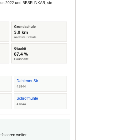
ensus 2022 und BBSR INKAR; sie
Grundschule
3,0 km
nächste Schule
Gigabit
87,4 %
Haushalte
Dahlener Str.
41844
Schrofmühle
41844
faktoren weiter.