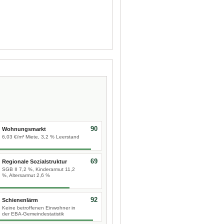
90
Wohnungsmarkt
6,03 €/m² Miete, 3,2 % Leerstand
69
Regionale Sozialstruktur
SGB II 7,2 %, Kinderarmut 11,2
%, Altersarmut 2,6 %
92
Schienenlärm
Keine betroffenen Einwohner in
der EBA-Gemeindestatistik