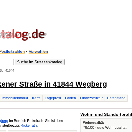
Postleitzahlen
·
Vorwahlen
Str. 41844
lkener Straße in 41844 Wegberg
Immobilienmarkt
Karte
Lageprofil
Fakten
Finanzstruktur
Datenstand
Wohn- und Standortprofi
berg
im Bereich Rickelrath. Sie ist dem
Wohnqualität
rtsteilbezug:
Rickelrath
.
79/100 - gute Wohnqualität