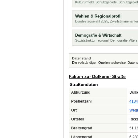
Kulturumfeld, Schutzgebiete, Schutzgebie
Wahlen & Regionalprofil
Bundestagswahl 2025, Zweitstimmenanteil
Demografie & Wirtschaft
Sozialstruktur regional, Demografie, Alters
Datenstand
Die vollständigen Quellennachweise, Datens
Fakten zur Dülkener Straße
Straßendaten
Abkürzung
Dülke
Postleitzahl
4184
Ort
Weg
Ortsteil
Ricke
Breitengrad
51.1
Längengrad
6.28