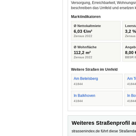
Versorgung, Erreichbarkeit, Wohnungsm
beschreiben das Umfeld und ersetzen 
Marktindikatoren
Ø Nettokaltmiete
Leerst
6,03 €/m²
3,2 
Zensus 2022
Zensus
Ø Wohnfläche
Angeb
112,2 m²
8,00 
Zensus 2022
BBSR I
Weitere Straßen im Umfeld
Am Betelsberg
Am Te
41844
4184
In Balkhoven
In Bo
41844
4184
Weiteres Straßenprofil a
strassenindex.de führt diese Straßenda