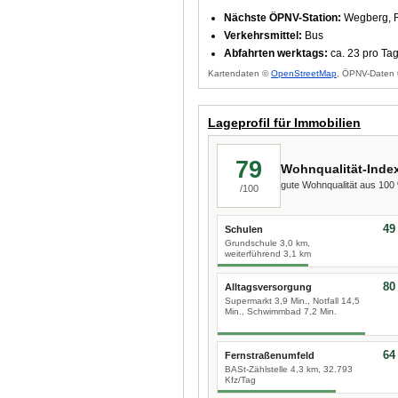
Nächste ÖPNV-Station:
Wegberg, Ri
Verkehrsmittel:
Bus
Abfahrten werktags:
ca. 23 pro Ta
Kartendaten ©
OpenStreetMap
, ÖPNV-Daten 
Lageprofil für Immobilien
79
Wohnqualität-Inde
gute Wohnqualität aus 10
/100
49
Schulen
Grundschule 3,0 km,
weiterführend 3,1 km
80
Alltagsversorgung
Supermarkt 3,9 Min., Notfall 14,5
Min., Schwimmbad 7,2 Min.
64
Fernstraßenumfeld
BASt-Zählstelle 4,3 km, 32.793
Kfz/Tag