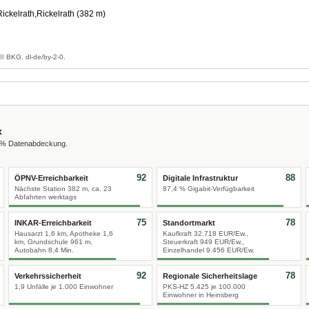
ckelrath,Rickelrath (382 m)
g
© BKG, dl-de/by-2-0.
x
0 % Datenabdeckung.
92
88
ÖPNV-Erreichbarkeit
Digitale Infrastruktur
Nächste Station 382 m, ca. 23
87,4 % Gigabit-Verfügbarkeit
Abfahrten werktags
75
78
INKAR-Erreichbarkeit
Standortmarkt
Hausarzt 1,6 km, Apotheke 1,6
Kaufkraft 32.718 EUR/Ew.,
km, Grundschule 961 m,
Steuerkraft 949 EUR/Ew.,
Autobahn 8,4 Min.
Einzelhandel 9.456 EUR/Ew.
92
78
Verkehrssicherheit
Regionale Sicherheitslage
1,9 Unfälle je 1.000 Einwohner
PKS-HZ 5.425 je 100.000
Einwohner in Heinsberg