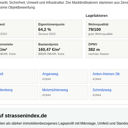
arkt, Sicherheit, Umwelt und Infrastruktur. Die Marktindikatoren stammen aus Z
keine Objektbewertung.
Lagefaktoren
and
Eigentümerquote
Wohnqualität
%
64,2 %
79/100
 2022
Zensus 2022
gute Wohnqualität
otsmiete
Baulandpreis
ÖPNV
€/m²
160,47 €/m²
382 m
NKAR, Kreis
BBSR INKAR, Kreis
nächste Station
lt
Angerweg
Anton-Heinen-Str.
4
41844
41844
llenberg
Molzmühlenweg
Schmitzweg
4
41844
41844
uf strassenindex.de
ten als stärker immobilienbezogenes Lageprofil mit Mikrolage, Umfeld und Standort