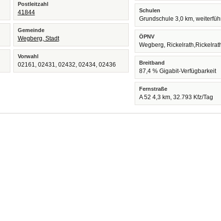
Postleitzahl
Schulen
41844
Grundschule 3,0 km, weiterfü
Gemeinde
ÖPNV
Wegberg, Stadt
Wegberg, Rickelrath,Rickelra
Vorwahl
Breitband
02161, 02431, 02432, 02434, 02436
87,4 % Gigabit-Verfügbarkeit
Fernstraße
A 52 4,3 km, 32.793 Kfz/Tag