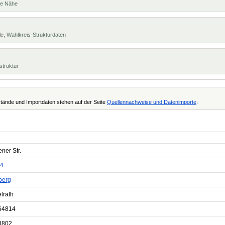
te Nähe
e, Wahlkreis-Strukturdaten
struktur
tände und Importdaten stehen auf der Seite
Quellennachweise und Datenimporte
.
ner Str.
4
berg
lrath
64814
3802