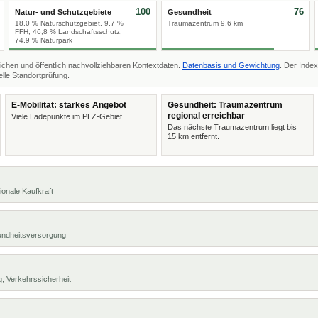
100
76
Natur- und Schutzgebiete
Gesundheit
18,0 % Naturschutzgebiet, 9,7 %
Traumazentrum 9,6 km
FFH, 46,8 % Landschaftsschutz,
74,9 % Naturpark
ichen und öffentlich nachvollziehbaren Kontextdaten.
Datenbasis und Gewichtung
. Der Index
lle Standortprüfung.
E-Mobilität: starkes Angebot
Gesundheit: Traumazentrum
regional erreichbar
Viele Ladepunkte im PLZ-Gebiet.
Das nächste Traumazentrum liegt bis
15 km entfernt.
ionale Kaufkraft
undheitsversorgung
, Verkehrssicherheit