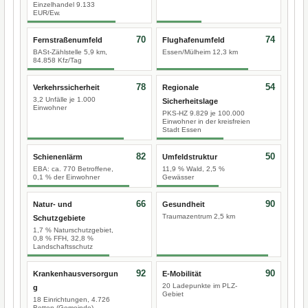
Einzelhandel 9.133
EUR/Ew.
70
74
Fernstraßenumfeld
Flughafenumfeld
BASt-Zählstelle 5,9 km,
Essen/Mülheim 12,3 km
84.858 Kfz/Tag
78
54
Verkehrssicherheit
Regionale
3,2 Unfälle je 1.000
Sicherheitslage
Einwohner
PKS-HZ 9.829 je 100.000
Einwohner in der kreisfreien
Stadt Essen
82
50
Schienenlärm
Umfeldstruktur
EBA: ca. 770 Betroffene,
11,9 % Wald, 2,5 %
0,1 % der Einwohner
Gewässer
66
90
Natur- und
Gesundheit
Traumazentrum 2,5 km
Schutzgebiete
1,7 % Naturschutzgebiet,
0,8 % FFH, 32,8 %
Landschaftsschutz
92
90
Krankenhausversorgun
E-Mobilität
20 Ladepunkte im PLZ-
g
Gebiet
18 Einrichtungen, 4.726
Betten (Gemeinde)