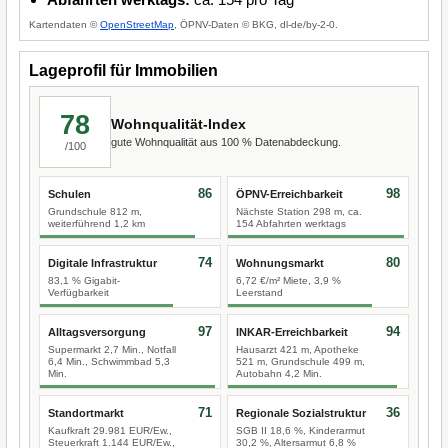
Kartendaten ©
OpenStreetMap
, ÖPNV-Daten © BKG, dl-de/by-2-0.
Lageprofil für Immobilien
78
Wohnqualität-Index
gute Wohnqualität aus 100 % Datenabdeckung.
/100
86
98
Schulen
ÖPNV-Erreichbarkeit
Grundschule 812 m,
Nächste Station 298 m, ca.
weiterführend 1,2 km
154 Abfahrten werktags
74
80
Digitale Infrastruktur
Wohnungsmarkt
83,1 % Gigabit-
6,72 €/m² Miete, 3,9 %
Verfügbarkeit
Leerstand
97
94
Alltagsversorgung
INKAR-Erreichbarkeit
Supermarkt 2,7 Min., Notfall
Hausarzt 421 m, Apotheke
6,4 Min., Schwimmbad 5,3
521 m, Grundschule 499 m,
Min.
Autobahn 4,2 Min.
71
36
Standortmarkt
Regionale Sozialstruktur
Kaufkraft 29.981 EUR/Ew.,
SGB II 18,6 %, Kinderarmut
Steuerkraft 1.144 EUR/Ew.,
30,2 %, Altersarmut 6,8 %