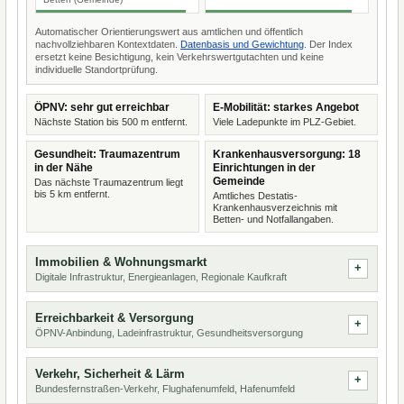
Automatischer Orientierungswert aus amtlichen und öffentlich
nachvollziehbaren Kontextdaten.
Datenbasis und Gewichtung
. Der Index
ersetzt keine Besichtigung, kein Verkehrswertgutachten und keine
individuelle Standortprüfung.
ÖPNV: sehr gut erreichbar
E-Mobilität: starkes Angebot
Nächste Station bis 500 m entfernt.
Viele Ladepunkte im PLZ-Gebiet.
Gesundheit: Traumazentrum
Krankenhausversorgung: 18
in der Nähe
Einrichtungen in der
Gemeinde
Das nächste Traumazentrum liegt
bis 5 km entfernt.
Amtliches Destatis-
Krankenhausverzeichnis mit
Betten- und Notfallangaben.
Immobilien & Wohnungsmarkt
Digitale Infrastruktur, Energieanlagen, Regionale Kaufkraft
Erreichbarkeit & Versorgung
ÖPNV-Anbindung, Ladeinfrastruktur, Gesundheitsversorgung
Verkehr, Sicherheit & Lärm
Bundesfernstraßen-Verkehr, Flughafenumfeld, Hafenumfeld